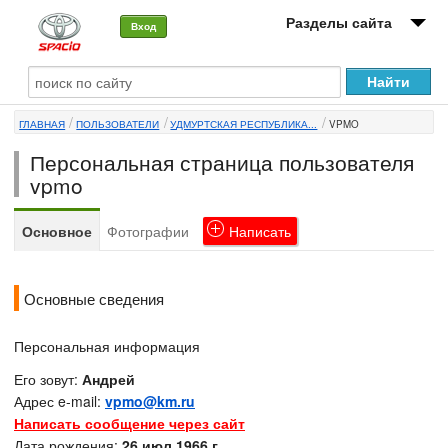
Разделы сайта
Вход
О машине
ГЛАВНАЯ
ПОЛЬЗОВАТЕЛИ
УДМУРТСКАЯ РЕСПУБЛИКА...
VPMO
Автоклуб
Персональная страница пользователя
Форумы
vpmo
Сервисы и услуги
Основное
Фотографии
Написать
Новости
Основные сведения
Персональная информация
Его зовут:
Андрей
Адрес e-mail:
vpmo@km.ru
Написать сообщение через сайт
Дата рождения:
26 июл 1966 г.