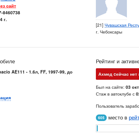
ез сайт
7-8460738
4 г.
[21]
Чувашская Респ
г. Чебоксары
мобиле
Рейтинг и активн
acio AE111 - 1.6л, FF, 1997-99, до
Ахмед cейчас нет 
Был на сайте:
03 окт
Стаж в автоклубе с
0
мация
Пользователь зараб
место в
рей
605