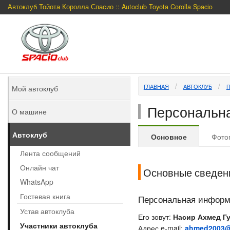
Автоклуб Тойота Королла Спасио :: Autoclub Toyota Corolla Spacio
ГЛАВНАЯ
АВТОКЛУБ
Мой автоклуб
Персональна
О машине
Автоклуб
Основное
Фото
Лента сообщений
Онлайн чат
Основные сведен
WhatsApp
Гостевая книга
Персональная инфор
Устав автоклуба
Его зовут:
Насир Ахмед Г
Участники автоклуба
Адрес e-mail:
ahmed2003@