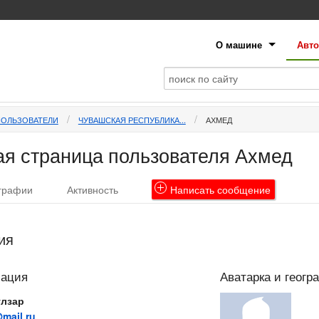
О машине
Авто
ПОЛЬЗОВАТЕЛИ
ЧУВАШСКАЯ РЕСПУБЛИКА...
АХМЕД
я страница пользователя Ахмед
графии
Активность
Написать
сообщение
ия
мация
Аватарка и геогр
улзар
mail.ru