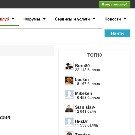
Вход в автоклуб
клуб
Форумы
Сервисы и услуги
Новости
ТОП10
Burn80
22 118 баллов
baskin
18 167 баллов
Mikeken
16 458 баллов
Stanislav-
12 641 балл
афия
НикВл
11 553 балла
Zan4ez