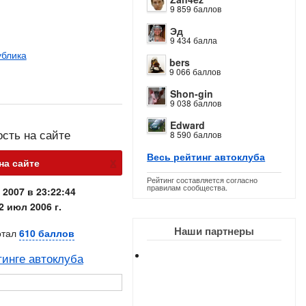
9 859 баллов
Эд
9 434 балла
ублика
bers
9 066 баллов
Shon-gin
9 038 баллов
Edward
ость на сайте
8 590 баллов
Весь рейтинг автоклуба
х
на сайте
Рейтинг составляется согласно
правилам сообщества.
 2007 в 23:22:44
2 июл 2006 г.
Наши партнеры
отал
610 баллов
тинге автоклуба