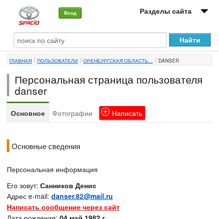
Разделы сайта
Вход
О машине
ГЛАВНАЯ
ПОЛЬЗОВАТЕЛИ
ОРЕНБУРГСКАЯ ОБЛАСТЬ...
DANSER
Автоклуб
Персональная страница пользователя
Форумы
danser
Сервисы и услуги
Основное
Фотографии
Написать
Новости
Основные сведения
Персональная информация
Его зовут:
Санников Денис
Адрес e-mail:
danser.82@mail.ru
Написать сообщение через сайт
Дата рождения:
04 май 1982 г.