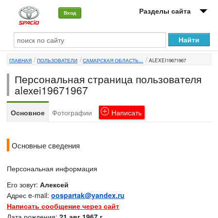
Разделы сайта
Вход
О машине
ГЛАВНАЯ
ПОЛЬЗОВАТЕЛИ
САМАРСКАЯ ОБЛАСТЬ...
ALEXEI19671967
Автоклуб
Персональная страница пользователя
Форумы
alexei19671967
Сервисы и услуги
Основное
Фотографии
Написать
Новости
Основные сведения
Персональная информация
Его зовут:
Алексей
Адрес e-mail:
oospartak@yandex.ru
Написать сообщение через сайт
Дата рождения:
21 авг 1967 г.