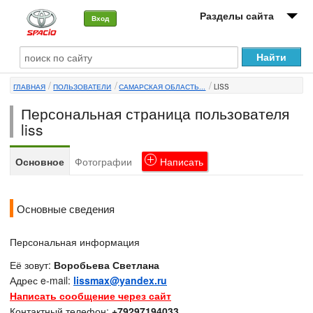
Разделы сайта
Вход
О машине
ГЛАВНАЯ
ПОЛЬЗОВАТЕЛИ
САМАРСКАЯ ОБЛАСТЬ...
LISS
Автоклуб
Персональная страница пользователя
Форумы
liss
Сервисы и услуги
Основное
Фотографии
Написать
Новости
Основные сведения
Персональная информация
Её зовут:
Воробьева Светлана
Адрес e-mail:
lissmax@yandex.ru
Написать сообщение через сайт
Контактный телефон:
+79297194033