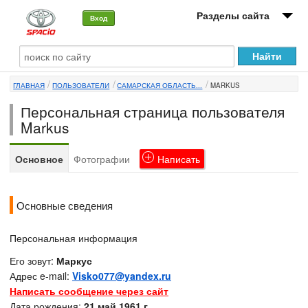
Разделы сайта
Вход
О машине
ГЛАВНАЯ
ПОЛЬЗОВАТЕЛИ
САМАРСКАЯ ОБЛАСТЬ...
MARKUS
Автоклуб
Персональная страница пользователя
Форумы
Markus
Сервисы и услуги
Основное
Фотографии
Написать
Новости
Основные сведения
Персональная информация
Его зовут:
Маркус
Адрес e-mail:
Visko077@yandex.ru
Написать сообщение через сайт
Дата рождения:
21 май 1961 г.