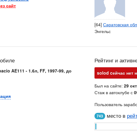
ез сайт
[64]
Саратовская обл
Энгельс
мобиле
Рейтинг и активн
acio AE111 - 1.6л, FF, 1997-99, до
solod cейчас нет 
Был на сайте:
29 окт
Стаж в автоклубе с
0
мация
Пользователь зараб
место в
рей
743