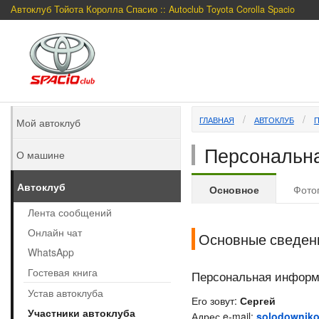
Автоклуб Тойота Королла Спасио :: Autoclub Toyota Corolla Spacio
ГЛАВНАЯ
АВТОКЛУБ
Мой автоклуб
Персональна
О машине
Автоклуб
Основное
Фото
Лента сообщений
Онлайн чат
Основные сведен
WhatsApp
Гостевая книга
Персональная инфор
Устав автоклуба
Его зовут:
Сергей
Участники автоклуба
Адрес e-mail:
solodownik