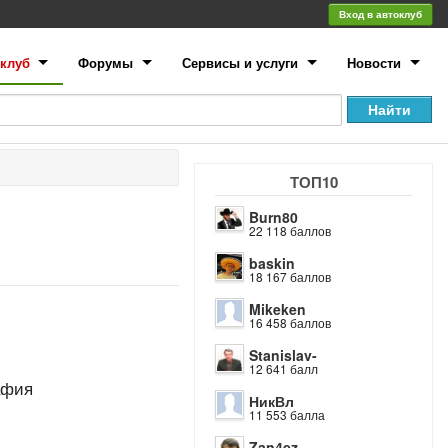
Вход в автоклуб
клуб
Форумы
Сервисы и услуги
Новости
ТОП10
Burn80
22 118 баллов
baskin
18 167 баллов
Mikeken
16 458 баллов
Stanislav-
12 641 балл
афия
НикВл
11 553 балла
Zan4ez