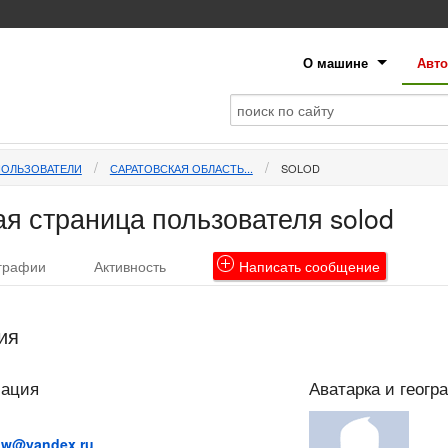
О машине
Авто
ПОЛЬЗОВАТЕЛИ
САРАТОВСКАЯ ОБЛАСТЬ...
SOLOD
я страница пользователя solod
графии
Активность
Написать
сообщение
ия
мация
Аватарка и геогр
ow@yandex.ru