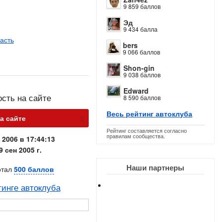
9 859 баллов
Эд
9 434 балла
асть
bers
9 066 баллов
Shon-gin
9 038 баллов
Edward
ость на сайте
8 590 баллов
Весь рейтинг автоклуба
х
на сайте
Рейтинг составляется согласно
правилам сообщества.
 2006 в 17:44:13
9 сен 2005 г.
Наши партнеры
отал
500 баллов
тинге автоклуба