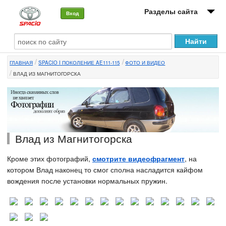
Разделы сайта
Вход
О машине
ГЛАВНАЯ
SPACIO I ПОКОЛЕНИЕ AE111-115
ФОТО И ВИДЕО
Автоклуб
ВЛАД ИЗ МАГНИТОГОРСКА
Форумы
Сервисы и услуги
Новости
Влад из Магнитогорска
Кроме этих фотографий,
смотрите видеофрагмент
, на
котором Влад наконец то смог сполна насладится кайфом
вождения после установки нормальных пружин.