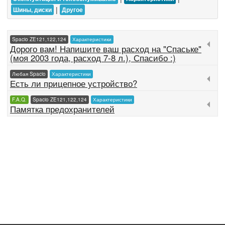
|
Шины, диски
Другое
Spacio ZE121,122,124
Характеристики
Дорого вам! Напишите ваш расход на "Спаське"
(моя 2003 года, расход 7-8 л.), Спасибо :)
Любая Spacio
Характеристики
Есть ли прицепное устройство?
F.A.Q.
Spacio ZE121,122,124
Характеристики
Памятка предохранителей