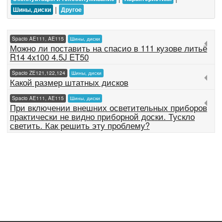
|
Шины, диски
Другое
Spacio AE111, AE115
Шины, диски
Можно ли поставить на спасио в 111 кузове литьё
R14 4x100 4.5J ET50
Spacio ZE121,122,124
Шины, диски
Какой размер штатных дисков
Spacio AE111, AE115
Шины, диски
При включении внешних осветительных приборов
практически не видно приборной доски. Тускло
светить. Как решить эту проблему?