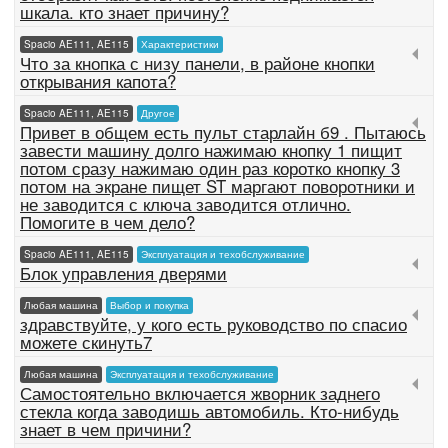
шкала. кто знает причину?
Spacio AE111, AE115
Характеристики
Что за кнопка с низу панели, в районе кнопки
открывания капота?
Spacio AE111, AE115
Другое
Привет в общем есть пульт старлайн б9 . Пытаюсь
завести машину долго нажимаю кнопку 1 пищит
потом сразу нажимаю один раз коротко кнопку 3
потом на экране пищет ST маргают поворотники и
не заводится с ключа заводится отлично.
Помогите в чем дело?
Spacio AE111, AE115
Эксплуатация и техобслуживание
Блок управления дверями
Любая машина
Выбор и покупка
здравствуйте, у кого есть руководство по спасио
можете скинуть7
Любая машина
Эксплуатация и техобслуживание
Самостоятельно включается жворник заднего
стекла когда заводишь автомобиль. Кто-нибудь
знает в чем причини?