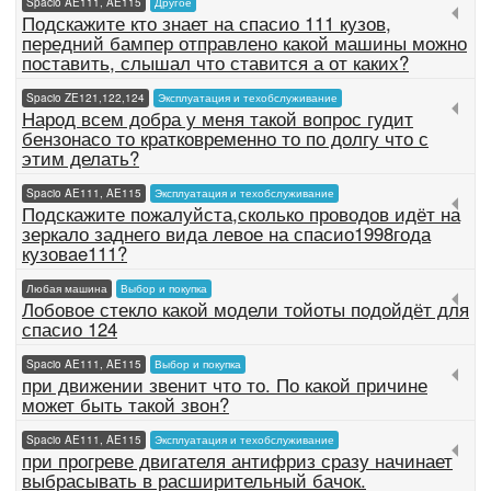
Spacio AE111, AE115
Другое
Подскажите кто знает на спасио 111 кузов,
передний бампер отправлено какой машины можно
поставить, слышал что ставится а от каких?
Spacio ZE121,122,124
Эксплуатация и техобслуживание
Народ всем добра у меня такой вопрос гудит
бензонасо то кратковременно то по долгу что с
этим делать?
Spacio AE111, AE115
Эксплуатация и техобслуживание
Подскажите пожалуйста,сколько проводов идёт на
зеркало заднего вида левое на спасио1998года
кузовae111?
Любая машина
Выбор и покупка
Лобовое стекло какой модели тойоты подойдёт для
спасио 124
Spacio AE111, AE115
Выбор и покупка
при движении звенит что то. По какой причине
может быть такой звон?
Spacio AE111, AE115
Эксплуатация и техобслуживание
при прогреве двигателя антифриз сразу начинает
выбрасывать в расширительный бачок.