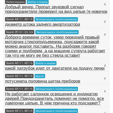
Любая машина
Выбор и покупка
Добрый вечер. Пропал звуковой сигнал
предохранители проверил на вид целые (я новичок
Spacio AE111, AE115
Эксплуатация и техобслуживание
диаметр штока заднего амортизатора
Spacio ZE121,122,124
Эксплуатация и техобслуживание
Доброго времени суток, умер передний правый
моторчик стеклоподъемника, подскажите какой
можно аналог поставить. На разборке говорят
сними и подберем, а на машине супруга работает
так что не могу ее без стекла оставит
Spacio AE111, AE115
Выбор и покупка
какой патрубок идет от двигателя на подачу печки
Spacio AE111, AE115
Другое
потускнела половина щитка приборов
Spacio AE111, AE115
Эксплуатация и техобслуживание
Не работает салонное освещение и индикатор
дверей.Предохранитель поменял не помогло. все
лампочки целые. В чем причина кто подскажет?
Spacio AE111, AE115
Эксплуатация и техобслуживание