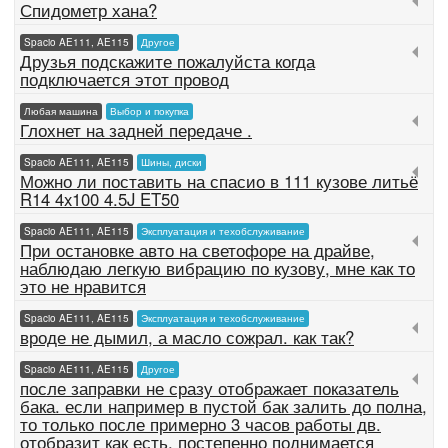
Спидометр хана?
Spacio AE111, AE115
Другое
Друзья подскажите пожалуйста когда
подключается этот провод
Любая машина
Выбор и покупка
Глохнет на задней передаче .
Spacio AE111, AE115
Шины, диски
Можно ли поставить на спасио в 111 кузове литьё
R14 4x100 4.5J ET50
Spacio AE111, AE115
Эксплуатация и техобслуживание
При остановке авто на светофоре на драйве,
наблюдаю легкую вибрацию по кузову, мне как то
это не нравится
Spacio AE111, AE115
Эксплуатация и техобслуживание
вроде не дымил, а масло сожрал. как так?
Spacio AE111, AE115
Другое
после заправки не сразу отображает показатель
бака. если например в пустой бак залить до полна,
то только после примерно 3 часов работы дв.
отобразит как есть. постепенно поднимается