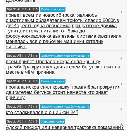
Spacio AE111, AE115
Выбор и покупка
привет всем из новосибирска! являюсь
счастливым обладателем тойоты спасио 2000г,в
двс4а, есть одна проблемка,при разгоне движка
тупит,система питания от бака до
форсунок+заслонка вылезаны система зажигания
менялась вся с рабочей машинки каталик
чистый,с
Spacio AE111, AE115
Эксплуатация и техобслуживание
всем привет Пропала искра снял крышку
трамблёра крутонул двигателем бегунок стоит на
месте в чём причина
Spacio AE111, AE115
Выбор и покупка
пропала искра снял крышку трамплёра прокрутил
двигателем бегунок стоит наместе кто знает
причину
Spacio AE111, AE115
Эксплуатация и техобслуживание
кто сталкивался с ошибкой 24?
Spacio AE111, AE115
Характеристики
Адский расход или неверная трактовка показаний?