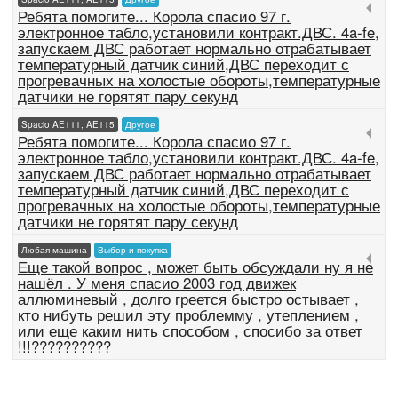
Ребята помогите... Корола спасио 97 г.
электронное табло,установили контракт.ДВС. 4a-fe,
запускаем ДВС работает нормально отрабатывает
температурный датчик синий,ДВС переходит с
прогревачных на холостые обороты,температурные
датчики не горятят пару секунд
Spacio AE111, AE115
Другое
Ребята помогите... Корола спасио 97 г.
электронное табло,установили контракт.ДВС. 4a-fe,
запускаем ДВС работает нормально отрабатывает
температурный датчик синий,ДВС переходит с
прогревачных на холостые обороты,температурные
датчики не горятят пару секунд
Любая машина
Выбор и покупка
Еще такой вопрос , может быть обсуждали ну я не
нашёл . У меня спасио 2003 год движек
аллюминевый , долго греется быстро остывает ,
кто нибуть решил эту проблемму , утеплением ,
или еще каким нить способом , спосибо за ответ
!!!??????????