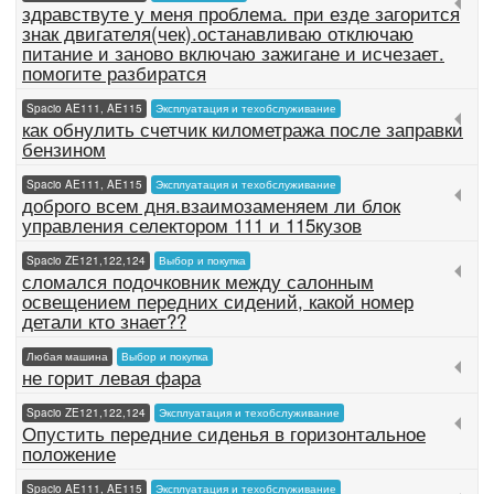
здравствуте у меня проблема. при езде загорится
знак двигателя(чек).останавливаю отключаю
питание и заново включаю зажигане и исчезает.
помогите разбиратся
Spacio AE111, AE115
Эксплуатация и техобслуживание
как обнулить счетчик километража после заправки
бензином
Spacio AE111, AE115
Эксплуатация и техобслуживание
доброго всем дня.взаимозаменяем ли блок
управления селектором 111 и 115кузов
Spacio ZE121,122,124
Выбор и покупка
сломался подочковник между салонным
освещением передних сидений, какой номер
детали кто знает??
Любая машина
Выбор и покупка
не горит левая фара
Spacio ZE121,122,124
Эксплуатация и техобслуживание
Опустить передние сиденья в горизонтальное
положение
Spacio AE111, AE115
Эксплуатация и техобслуживание