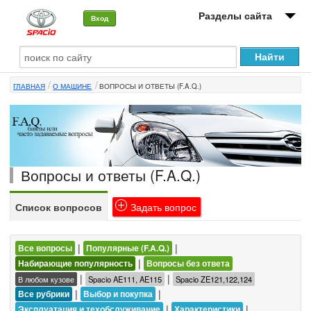
Разделы сайта
Вход
О машине
ГЛАВНАЯ
О МАШИНЕ
ВОПРОСЫ И ОТВЕТЫ (F.A.Q.)
Автоклуб
Форумы
Сервисы и услуги
Вопросы и ответы (F.A.Q.)
Новости
Список вопросов
Задать вопрос
|
|
Все вопросы
Популярные (F.A.Q.)
|
Набирающие популярность
Вопросы без ответа
|
|
В любом кузове
Spacio AE111, AE115
Spacio ZE121,122,124
|
|
Все рубрики
Выбор и покупка
|
|
Эксплуатация и техобслуживание
Характеристики