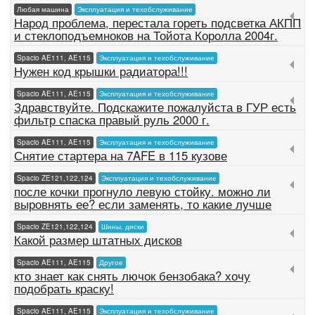
Любая машина
Эксплуатация и техобслуживание
Народ проблема, перестала гореть подсветка АКПП
и стеклоподъемноков на Тойота Королла 2004г.
Spacio AE111, AE115
Эксплуатация и техобслуживание
Нужен код крышки радиатора!!!
Spacio AE111, AE115
Эксплуатация и техобслуживание
Здравствуйте. Подскажите пожалуйста в ГУР есть
фильтр спаска правый руль 2000 г.
Spacio AE111, AE115
Эксплуатация и техобслуживание
Снятие стартера на 7AFE в 115 кузове
Spacio ZE121,122,124
Эксплуатация и техобслуживание
после кочки прогнуло левую стойку. можно ли
выровнять ее? если заменять, то какие лучше
Spacio ZE121,122,124
Шины, диски
Какой размер штатных дисков
Spacio AE111, AE115
Другое
кто знает как снять лючок бензобака? хочу
подобрать краску!
Spacio AE111, AE115
Эксплуатация и техобслуживание