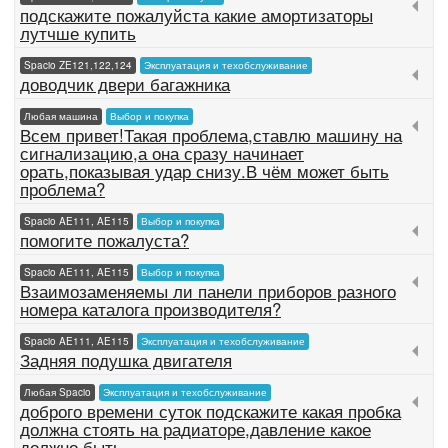
подскажите пожалуйста какие амортизаторы
лутчше купить
Spacio ZE121,122,124
Эксплуатация и техобслуживание
доводчик двери багажника
Любая машина
Выбор и покупка
Всем привет!Такая проблема,ставлю машину на
сигнализацию,а она сразу начинает
орать,показывая удар снизу.В чём может быть
проблема?
Spacio AE111, AE115
Выбор и покупка
помогите пожалуста?
Spacio AE111, AE115
Выбор и покупка
Взаимозаменяемы ли панели приборов разного
номера каталога производителя?
Spacio AE111, AE115
Эксплуатация и техобслуживание
Задняя подушка двигателя
Любая Spacio
Эксплуатация и техобслуживание
доброго времени суток подскажите какая пробка
должна стоять на радиаторе,давление какое
должно быть