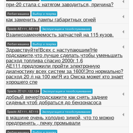
при-20 стала с натягом заводиться, причина?
Любая машина
Выбор и покупка
как заменить лампы габаритных огней
Spacio AE111, AE115
Эксплуатация и техобслуживание
Взаимозаменяемость запчастей на 115 кузов.
Любая машина
Выбор и покупка
Здравствуйте!Всех с наступающим!Не
подскажите,что лучше сделать,чтобы уменьшить
расход топлива спасио 2000г 1,6
АЕ111,предложили пройти электронную
диагностику всех систем за 1600!Это нормально?
расход 20 л на 100 км!Я из Омска может кто знает
хорошего спе
Spacio ZE121,122,124
Эксплуатация и техобслуживание
добрый вечер!подскажите как снять задние
сиденья чтоб добраться до бензонасоса
Spacio AE111, AE115
Эксплуатация и техобслуживание
в машине очень холодно зимой, что то можно
предпринять , печку промывали
Любая машина
Выбор и покупка