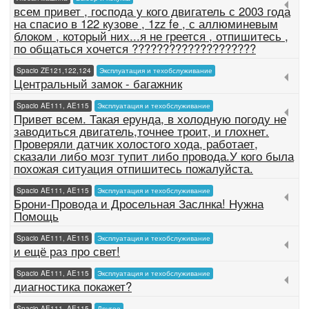
всем привет , господа у кого двигатель с 2003 года
на спасио в 122 кузове , 1zz fe , с аллюминевым
блоком , который них...я не греется , отпишитесь ,
по общаться хочется ????????????????????
Spacio ZE121,122,124
Эксплуатация и техобслуживание
Центральный замок - багажник
Spacio AE111, AE115
Эксплуатация и техобслуживание
Привет всем. Такая ерунда, в холодную погоду не
заводиться двигатель,точнее троит, и глохнет.
Проверяли датчик холостого хода, работает,
сказали либо мозг тупит либо провода.У кого была
похожая ситуация отпишитесь пожалуйста.
Spacio AE111, AE115
Эксплуатация и техобслуживание
Брони-Провода и Дросельная Заслнка! Нужна
Помощь
Spacio AE111, AE115
Эксплуатация и техобслуживание
и ещё раз про свет!
Spacio AE111, AE115
Эксплуатация и техобслуживание
диагностика покажет?
Spacio AE111, AE115
Другое