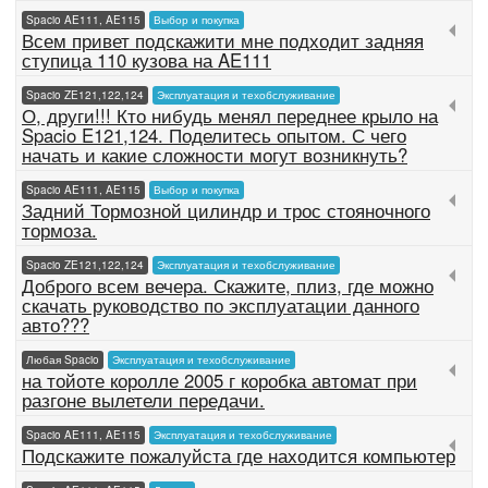
Spacio AE111, AE115
Выбор и покупка
Всем привет подскажити мне подходит задняя
ступица 110 кузова на AE111
Spacio ZE121,122,124
Эксплуатация и техобслуживание
О, други!!! Кто нибудь менял переднее крыло на
Spacio E121,124. Поделитесь опытом. С чего
начать и какие сложности могут возникнуть?
Spacio AE111, AE115
Выбор и покупка
Задний Тормозной цилиндр и трос стояночного
тормоза.
Spacio ZE121,122,124
Эксплуатация и техобслуживание
Доброго всем вечера. Скажите, плиз, где можно
скачать руководство по эксплуатации данного
авто???
Любая Spacio
Эксплуатация и техобслуживание
на тойоте королле 2005 г коробка автомат при
разгоне вылетели передачи.
Spacio AE111, AE115
Эксплуатация и техобслуживание
Подскажите пожалуйста где находится компьютер