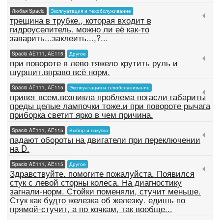
Любая Spacio
Эксплуатация и техобслуживание
трещина в трубке., которая входит в
гидроуселитель. можно ли её как-то
заварить...заклеить...,?...
Spacio AE111, AE115
Другое
при повороте в лево тяжело крутить руль и
шуршит.вправо всё норм.
Spacio AE111, AE115
Эксплуатация и техобслуживание
привет всем.возникла проблема погасли габариты
преды целые лампочки тоже.и при повороте рычага
приборка светит ярко в чем причина.
Spacio AE111, AE115
Выбор и покупка
падают обороты на двигатели при переключении
на D.
Spacio AE111, AE115
Другое
Здравствуйте. помогите пожалуйста. Появился
стук с левой сторны колеса. На диагностику
загнали-норм. Стойки поменяли, стучит меньше.
Стук как будто железка об железку. едишь по
прямой-стучит, а по кочкам, так вообще...