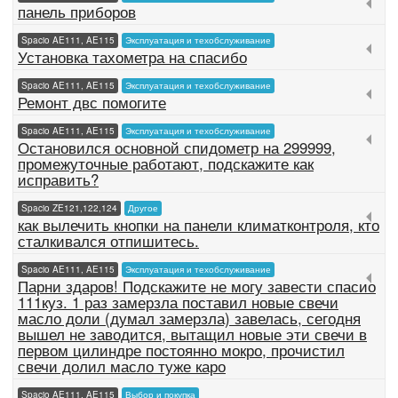
панель приборов
Spacio AE111, AE115
Эксплуатация и техобслуживание
Установка тахометра на спасибо
Spacio AE111, AE115
Эксплуатация и техобслуживание
Ремонт двс помогите
Spacio AE111, AE115
Эксплуатация и техобслуживание
Остановился основной спидометр на 299999,
промежуточные работают, подскажите как
исправить?
Spacio ZE121,122,124
Другое
как вылечить кнопки на панели климатконтроля, кто
сталкивался отпишитесь.
Spacio AE111, AE115
Эксплуатация и техобслуживание
Парни здаров! Подскажите не могу завести спасио
111куз. 1 раз замерзла поставил новые свечи
масло доли (думал замерзла) завелась, сегодня
вышел не заводится, вытащил новые эти свечи в
первом цилиндре постоянно мокро, прочистил
свечи долил масло туже каро
Spacio AE111, AE115
Выбор и покупка