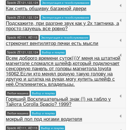
Spacio ZE121,122,124
Эксплуатация и техобслуживание
Как снять обшивку багажной двери
Spacio ZE121,122,124
Эксплуатация и техобслуживание
Подскажите, при разгоне звук как у 2х тактника, а
просто газуешь все ровно?
Spacio AE111, AE115
Эксплуатация и техобслуживание
стрекочит вентилятор печки есть мысли
Spacio ZE121,122,124
Выбор и покупка
Всем доброго времени суток)))У меня на штатной
магнитоле сломался шлейф,который подключает
сенсорную панель от головы,магнитола toyota
16062.Если кто менял родную такую голову на
другую и штатка на руках,могу купить шлейф с
неё.Откликнитесь владельцы.
Любая машина
Выбор и покупка
Горящий Восклицательный знак (!) на табло у
Тайота Corolla Spacio? 1999?
Любая машина
Выбор и покупка
мокрый пол под ногами водителя
Spacio AE111, AE115
Выбор и покупка