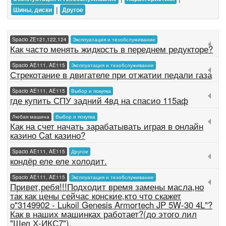
|
Шины, диски
Другое
Spacio ZE121,122,124
Эксплуатация и техобслуживание
Как часто менять жидкость в переднем редукторе?
Spacio AE111, AE115
Эксплуатация и техобслуживание
Стрекотание в двигателе при отжатии педали газа
Spacio AE111, AE115
Выбор и покупка
где купить СПУ задний 4вд на спасио 115аф
Любая машина
Выбор и покупка
Как на счет начать зарабатывать играя в онлайн
казино Cat казино?
Spacio AE111, AE115
Другое
кондёр еле еле холодит.
Spacio AE111, AE115
Эксплуатация и техобслуживание
Привет,ребя!!!Подходит время замены масла,но
так как цены сейчас конские,кто что скажет
о"3149902 - Lukoil Genesis Armortech JP 5W-30 4L"?
Как в наших машинках работает?(до этого лил
"Шел Х-ИКС7").