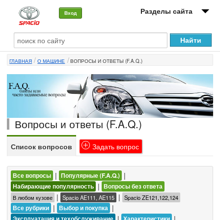
Разделы сайта
Вход
О машине
ГЛАВНАЯ
О МАШИНЕ
ВОПРОСЫ И ОТВЕТЫ (F.A.Q.)
Автоклуб
Форумы
Сервисы и услуги
Вопросы и ответы (F.A.Q.)
Новости
Список вопросов
Задать вопрос
|
|
Все вопросы
Популярные (F.A.Q.)
|
Набирающие популярность
Вопросы без ответа
|
|
В любом кузове
Spacio AE111, AE115
Spacio ZE121,122,124
|
|
Все рубрики
Выбор и покупка
|
|
Эксплуатация и техобслуживание
Характеристики