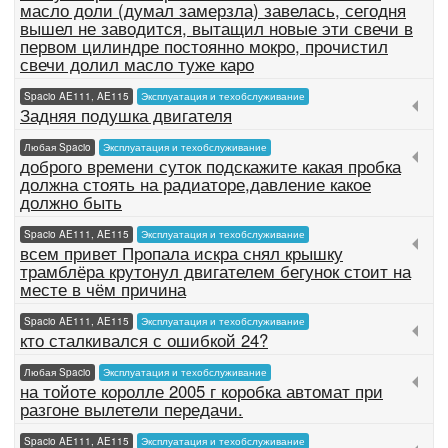
масло доли (думал замерзла) завелась, сегодня
вышел не заводится, вытащил новые эти свечи в
первом цилиндре постоянно мокро, прочистил
свечи долил масло туже каро
Spacio AE111, AE115
Эксплуатация и техобслуживание
Задняя подушка двигателя
Любая Spacio
Эксплуатация и техобслуживание
доброго времени суток подскажите какая пробка
должна стоять на радиаторе,давление какое
должно быть
Spacio AE111, AE115
Эксплуатация и техобслуживание
всем привет Пропала искра снял крышку
трамблёра крутонул двигателем бегунок стоит на
месте в чём причина
Spacio AE111, AE115
Эксплуатация и техобслуживание
кто сталкивался с ошибкой 24?
Любая Spacio
Эксплуатация и техобслуживание
на тойоте королле 2005 г коробка автомат при
разгоне вылетели передачи.
Spacio AE111, AE115
Эксплуатация и техобслуживание