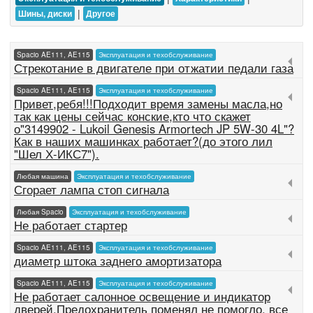
|
Шины, диски
Другое
Spacio AE111, AE115
Эксплуатация и техобслуживание
Стрекотание в двигателе при отжатии педали газа
Spacio AE111, AE115
Эксплуатация и техобслуживание
Привет,ребя!!!Подходит время замены масла,но
так как цены сейчас конские,кто что скажет
о"3149902 - Lukoil Genesis Armortech JP 5W-30 4L"?
Как в наших машинках работает?(до этого лил
"Шел Х-ИКС7").
Любая машина
Эксплуатация и техобслуживание
Сгорает лампа стоп сигнала
Любая Spacio
Эксплуатация и техобслуживание
Не работает стартер
Spacio AE111, AE115
Эксплуатация и техобслуживание
диаметр штока заднего амортизатора
Spacio AE111, AE115
Эксплуатация и техобслуживание
Не работает салонное освещение и индикатор
дверей.Предохранитель поменял не помогло. все