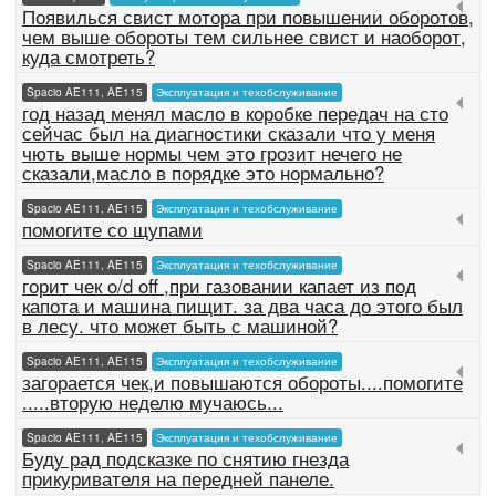
Появилься свист мотора при повышении оборотов,
чем выше обороты тем сильнее свист и наоборот,
куда смотреть?
Spacio AE111, AE115
Эксплуатация и техобслуживание
год назад менял масло в коробке передач на сто
сейчас был на диагностики сказали что у меня
чють выше нормы чем это грозит нечего не
сказали,масло в порядке это нормально?
Spacio AE111, AE115
Эксплуатация и техобслуживание
помогите со щупами
Spacio AE111, AE115
Эксплуатация и техобслуживание
горит чек o/d off ,при газовании капает из под
капота и машина пищит. за два часа до этого был
в лесу. что может быть с машиной?
Spacio AE111, AE115
Эксплуатация и техобслуживание
загорается чек,и повышаются обороты....помогите
.....вторую неделю мучаюсь...
Spacio AE111, AE115
Эксплуатация и техобслуживание
Буду рад подсказке по снятию гнезда
прикуривателя на передней панеле.