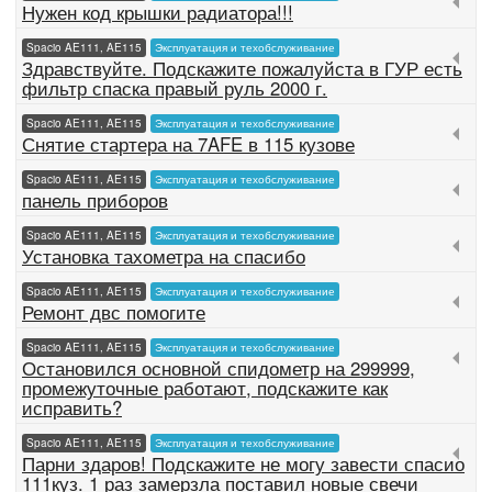
Нужен код крышки радиатора!!!
Spacio AE111, AE115
Эксплуатация и техобслуживание
Здравствуйте. Подскажите пожалуйста в ГУР есть
фильтр спаска правый руль 2000 г.
Spacio AE111, AE115
Эксплуатация и техобслуживание
Снятие стартера на 7AFE в 115 кузове
Spacio AE111, AE115
Эксплуатация и техобслуживание
панель приборов
Spacio AE111, AE115
Эксплуатация и техобслуживание
Установка тахометра на спасибо
Spacio AE111, AE115
Эксплуатация и техобслуживание
Ремонт двс помогите
Spacio AE111, AE115
Эксплуатация и техобслуживание
Остановился основной спидометр на 299999,
промежуточные работают, подскажите как
исправить?
Spacio AE111, AE115
Эксплуатация и техобслуживание
Парни здаров! Подскажите не могу завести спасио
111куз. 1 раз замерзла поставил новые свечи