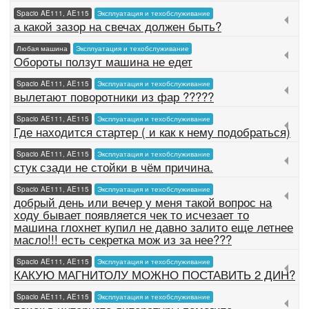
Spacio AE111, AE115
Эксплуатация и техобслуживание
а какой зазор на свечах должен быть?
Любая машина
Эксплуатация и техобслуживание
Обороты ползут машина не едет
Spacio AE111, AE115
Эксплуатация и техобслуживание
вылетают поворотники из фар ?????
Spacio AE111, AE115
Эксплуатация и техобслуживание
Где находится стартер ( и как к нему подобраться)
Spacio AE111, AE115
Эксплуатация и техобслуживание
стук сзади не стойки в чём причина.
Spacio AE111, AE115
Эксплуатация и техобслуживание
добрый день или вечер у меня такой вопрос на
ходу бывает появляется чек то исчезает то
машина глохнет купил не давно залито еще летнее
масло!!! есть секретка мож из за нее???
Spacio AE111, AE115
Эксплуатация и техобслуживание
КАКУЮ МАГНИТОЛУ МОЖНО ПОСТАВИТЬ 2 ДИН?
Spacio AE111, AE115
Эксплуатация и техобслуживание