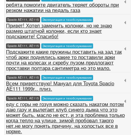
ребята помогите двигатель теряет обороты при
резком нажатии на педаль газа
Spacio AE111, AE115
Эксплуатация и техобслуживание
Привет! Хотел заменить колонки, но не знаю
размер штатной колонки, если кто знает
подскажите! Спасибо!
Spacio AE111, AE115
Эксплуатация и техобслуживание
Подскажите какие пружины поставить на зад так
чтоб арки поднялись,какие то поставили арки
почти на колесах и скребу пузом,предлогают
проставки полтара сантиметра но это мало.
Spacio AE111, AE115
Эксплуатация и техобслуживание
Всем приветствую! Мануал для Toyota Spacio
AE111 1999г.. плиз.
Spacio AE111, AE115
Эксплуатация и техобслуживание
еду с горы не гозуя можно сказать накатом потом
даю газу и вылетает клуб синего дыма что это
может быть. масло не ест. и эта проблема только
когда тепло на улице. зимой пробовал такого
нет.не могу понять причину. на холостых все в
норме.