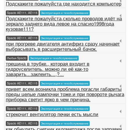
Подскажите пожалуйста где находится компьютер
Spacio AE111, AE115
Эксплуатация и техобслуживание
Подскажите пожалуйста,сколько проводов идёт на
зеркало заднего вида левое на спасио1998года
кузовae111?
Spacio AE111, AE115
Эксплуатация и техобслуживание
при прогреве двигателя антифриз сразу начинает
выбрасывать в расширительный бачок.
Любая Spacio
Эксплуатация и техобслуживание
трещина в трубке., которая входит в
гидроуселитель. можно ли её как-то
заварить...заклеить...,?...
Spacio AE111, AE115
Эксплуатация и техобслуживание
привет всем.возникла проблема погасли габариты
преды целые лампочки тоже.и при повороте рычага
приборка светит ярко в чем причина.
Spacio AE111, AE115
Эксплуатация и техобслуживание
стрекочит вентилятор печки есть мысли
Spacio AE111, AE115
Эксплуатация и техобслуживание
как обнулить счетчик километража после заправки