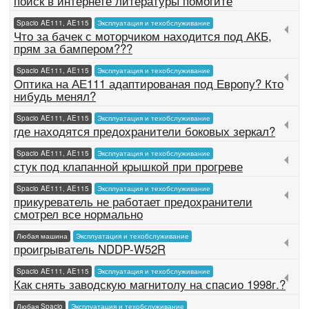
поиск в интернете литературы помогите
Spacio AE111, AE115
Эксплуатация и техобслуживание
Что за бачек с моторчиком находится под АКБ,
прям за бампером???
Spacio AE111, AE115
Эксплуатация и техобслуживание
Оптика на АЕ111 адаптированая под Европу? Кто
нибудь менял?
Spacio AE111, AE115
Эксплуатация и техобслуживание
где находятся предохранители боковых зеркал?
Spacio AE111, AE115
Эксплуатация и техобслуживание
стук под клапанной крышкой при прогреве
Spacio AE111, AE115
Эксплуатация и техобслуживание
прикуреватель не работает предохранители
смотрел все нормально
Любая машина
Эксплуатация и техобслуживание
проигрыватель NDDP-W52R
Spacio AE111, AE115
Эксплуатация и техобслуживание
Как снять заводскую магнитолу на спасио 1998г.?
Любая Spacio
Эксплуатация и техобслуживание