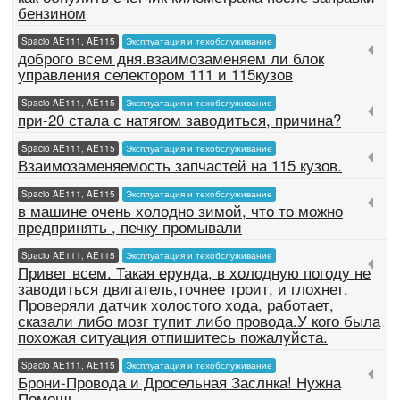
бензином
Spacio AE111, AE115
Эксплуатация и техобслуживание
доброго всем дня.взаимозаменяем ли блок
управления селектором 111 и 115кузов
Spacio AE111, AE115
Эксплуатация и техобслуживание
при-20 стала с натягом заводиться, причина?
Spacio AE111, AE115
Эксплуатация и техобслуживание
Взаимозаменяемость запчастей на 115 кузов.
Spacio AE111, AE115
Эксплуатация и техобслуживание
в машине очень холодно зимой, что то можно
предпринять , печку промывали
Spacio AE111, AE115
Эксплуатация и техобслуживание
Привет всем. Такая ерунда, в холодную погоду не
заводиться двигатель,точнее троит, и глохнет.
Проверяли датчик холостого хода, работает,
сказали либо мозг тупит либо провода.У кого была
похожая ситуация отпишитесь пожалуйста.
Spacio AE111, AE115
Эксплуатация и техобслуживание
Брони-Провода и Дросельная Заслнка! Нужна
Помощь