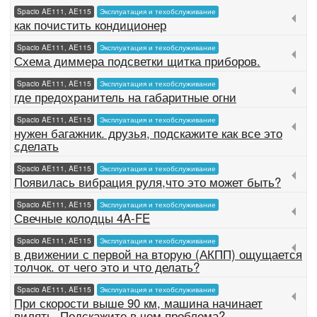
Spacio AE111, AE115
Эксплуатация и техобслуживание
как почистить кондиционер
Spacio AE111, AE115
Эксплуатация и техобслуживание
Схема диммера подсветки щитка приборов.
Spacio AE111, AE115
Эксплуатация и техобслуживание
где предохранитель на габаритные огни
Spacio AE111, AE115
Эксплуатация и техобслуживание
нужен багажник. друзья, подскажите как все это
сделать
Spacio AE111, AE115
Эксплуатация и техобслуживание
Появилась вибрация руля,что это может быть?
Spacio AE111, AE115
Эксплуатация и техобслуживание
Свечные колодцы 4A-FE
Spacio AE111, AE115
Эксплуатация и техобслуживание
в движении с первой на вторую (АКПП) ощущается
толчок. от чего это и что делать?
Spacio AE111, AE115
Эксплуатация и техобслуживание
При скорости выше 90 км, машина начинает
вилять. Подскажите в чем проблема?