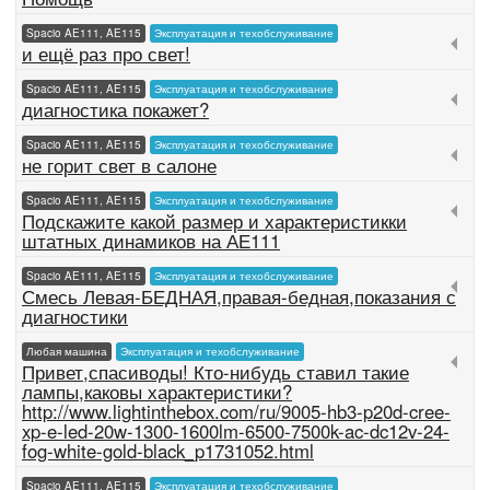
Spacio AE111, AE115
Эксплуатация и техобслуживание
и ещё раз про свет!
Spacio AE111, AE115
Эксплуатация и техобслуживание
диагностика покажет?
Spacio AE111, AE115
Эксплуатация и техобслуживание
не горит свет в салоне
Spacio AE111, AE115
Эксплуатация и техобслуживание
Подскажите какой размер и характеристикки
штатных динамиков на АЕ111
Spacio AE111, AE115
Эксплуатация и техобслуживание
Смесь Левая-БЕДНАЯ,правая-бедная,показания с
диагностики
Любая машина
Эксплуатация и техобслуживание
Привет,спасиводы! Кто-нибудь ставил такие
лампы,каковы характеристики?
http://www.lightinthebox.com/ru/9005-hb3-p20d-cree-
xp-e-led-20w-1300-1600lm-6500-7500k-ac-dc12v-24-
fog-white-gold-black_p1731052.html
Spacio AE111, AE115
Эксплуатация и техобслуживание