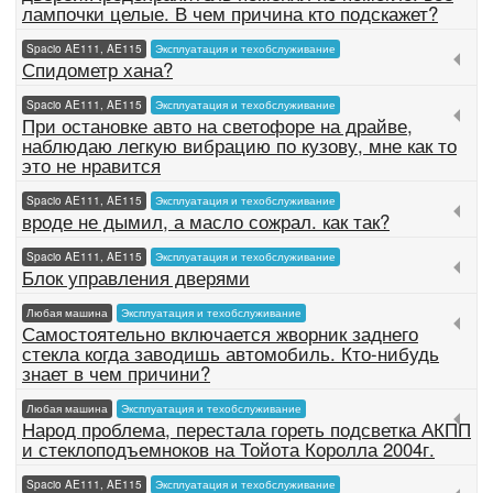
лампочки целые. В чем причина кто подскажет?
Spacio AE111, AE115
Эксплуатация и техобслуживание
Спидометр хана?
Spacio AE111, AE115
Эксплуатация и техобслуживание
При остановке авто на светофоре на драйве,
наблюдаю легкую вибрацию по кузову, мне как то
это не нравится
Spacio AE111, AE115
Эксплуатация и техобслуживание
вроде не дымил, а масло сожрал. как так?
Spacio AE111, AE115
Эксплуатация и техобслуживание
Блок управления дверями
Любая машина
Эксплуатация и техобслуживание
Самостоятельно включается жворник заднего
стекла когда заводишь автомобиль. Кто-нибудь
знает в чем причини?
Любая машина
Эксплуатация и техобслуживание
Народ проблема, перестала гореть подсветка АКПП
и стеклоподъемноков на Тойота Королла 2004г.
Spacio AE111, AE115
Эксплуатация и техобслуживание