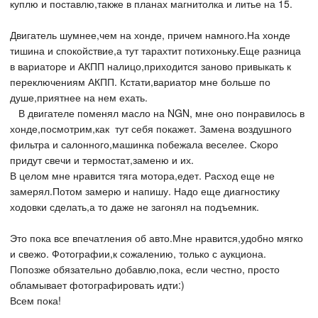
куплю и поставлю,также в планах магнитолка и литье на 15.
Двигатель шумнее,чем на хонде, причем намного.На хонде
тишина и спокойствие,а тут тарахтит потихоньку.Еще разница
в вариаторе и АКПП налицо,приходится заново привыкать к
переключениям АКПП. Кстати,вариатор мне больше по
душе,приятнее на нем ехать.
В двигателе поменял масло на NGN, мне оно понравилось в
хонде,посмотрим,как тут себя покажет. Замена воздушного
фильтра и салонного,машинка побежала веселее. Скоро
придут свечи и термостат,заменю и их.
В целом мне нравится тяга мотора,едет. Расход еще не
замерял.Потом замерю и напишу. Надо еще диагностику
ходовки сделать,а то даже не загонял на подъемник.
Это пока все впечатления об авто.Мне нравится,удобно мягко
и свежо. Фотографии,к сожалению, только с аукциона.
Попозже обязательно добавлю,пока, если честно, просто
обламывает фотографировать идти:)
Всем пока!