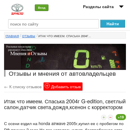
Разделы сайта
Вход
О машине
ГЛАВНАЯ
ОТЗЫВЫ
ИТАК ЧТО ИМЕЕМ. СПАСЬКА 2004Г...
Автоклуб
Форумы
Сервисы и услуги
Отзывы и мнения от автовладельцев
Новости
← К списку отзывов
Добавить отзыв
Итак что имеем. Спаська 2004г G-edition, светлый
салон,датчик света,дождя,ксенон с корректором
+19
С осени ездил на honda airwave 2005г,купил ее с пробегом по
РФ,причем 2 года.Но все хотелось купить беспробежное авто.