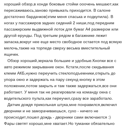
хороший обзор,в хонде боковые стойки ооочень мешают,как
пересаживаюсь,заново привыкать приходится. В салоне
достаточно бардачков(этим меня спаська и подкупила). В
ногах у пассажиров задних сидений 2 ниши,под передним
пассажирским выдвижной лоток для бумаг А4 размером или
другой ерунды. Под третьим рядом в багажнике лежит
запаска,вокруг нее еще место свободное остается под всякую
мелочь,также на торпеде сверху весьма вместительный
ящичек.
Обзор хороший,зеркала большие и удобные.Кнопки все с
авто режимом закрывание окон. Кстати,после скидывания
клемм АКБ,нужно переучить стеклоподъемники,открыть до
упора окно и задержать на пару секунд кнопку в этом
положении,потом закрыть и там также задержаться,все они
работают. У меня так не реагировали на команду окна с
водительского пульта,как переучил,сразу все заработало.
Датчик дождя прикольная штука,мне понравился,включил
дворники и не заморачиваешься, сухо - ничего не
происходит,пошел дождь - дворники сами включаются :)
Фары светят хорошо,мне хватает.Но туманки обязательно