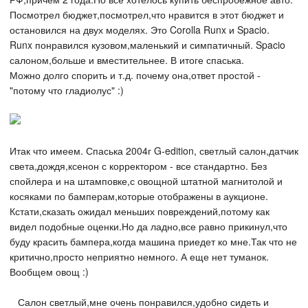
Посмотрел бюджет,посмотрел,что нравится в этот бюджет и
остановился на двух моделях. Это Corolla Runx и Spacio.
Runx понравился кузовом,маленький и симпатичный. Spacio
салоном,больше и вместительнее. В итоге спаська.
Можно долго спорить и т.д. почему она,ответ простой -
"потому что гладиолус" :)
Итак что имеем. Спаська 2004г G-edition, светлый салон,датчик
света,дождя,ксенон с корректором - все стандартно. Без
спойлера и на штамповке,с овощной штатной магнитолой и
косяками по бамперам,которые отображены в аукционе.
Кстати,сказать ожидал меньших повреждений,потому как
видел подобные оценки.Но да ладно,все равно прикинул,что
буду красить бампера,когда машина приедет ко мне.Так что не
критично,просто неприятно немного. А еще нет туманок.
Вообщем овощ :)
Салон светлый,мне очень понравился,удобно сидеть и