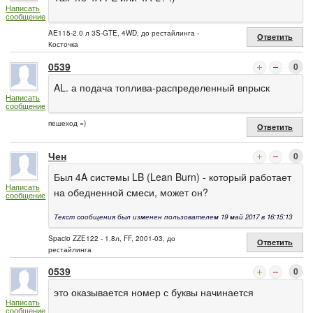
Написать
сообщение
AE115-2.0 л 3S-GTE, 4WD, до рестайлинга -
Ответить
Косточка
0539
0
AL. а подача топлива-распределенный впрыск
Написать
сообщение
пешеход =)
Ответить
Чен
0
Был 4A системы LB (Lean Burn) - который работает
Написать
на обедненной смеси, может он?
сообщение
Текст сообщения был изменен пользователем 19 май 2017 в 16:15:13
Spacio ZZE122 - 1.8л, FF, 2001-03, до
Ответить
рестайлинга
0539
0
это оказывается номер с буквы начинается
Написать
сообщение