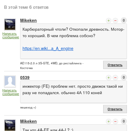
В этой теме 6 ответов
Mikeken
0
Карбюраторный чтоли? Откопали древность. Мотор-
Написать
то хороший. В чем проблема собсно?
сообщение
https://en.wiki...a_A_engine
AE115-2.0 л 3S-GTE, 4WD, до рестайлинга -
Ответить
Косточка
0539
0
инжектор (FE) проблем нет. просто движок такой ни
Написать
разу не попадался. обычно 4А 110 коней
сообщение
пешеход =)
Ответить
Mikeken
0
Так что 4A-FE или 4А-L? :)