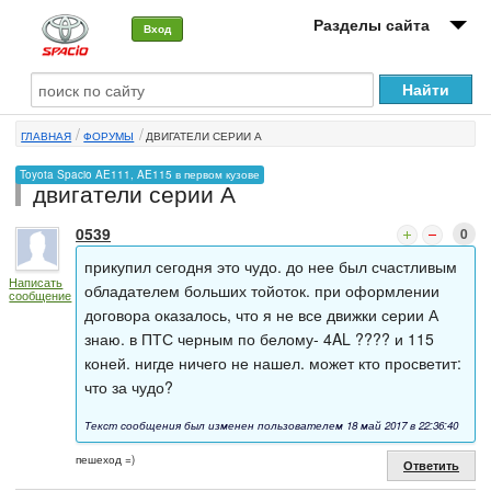
Разделы сайта
Вход
О машине
ГЛАВНАЯ
ФОРУМЫ
ДВИГАТЕЛИ СЕРИИ А
Автоклуб
Toyota Spacio AE111, AE115 в первом кузове
двигатели серии А
Форумы
0539
0
Сервисы и услуги
прикупил сегодня это чудо. до нее был счастливым
Написать
Новости
обладателем больших тойоток. при оформлении
сообщение
договора оказалось, что я не все движки серии А
знаю. в ПТС черным по белому- 4AL ???? и 115
коней. нигде ничего не нашел. может кто просветит:
что за чудо?
Текст сообщения был изменен пользователем 18 май 2017 в 22:36:40
пешеход =)
Ответить