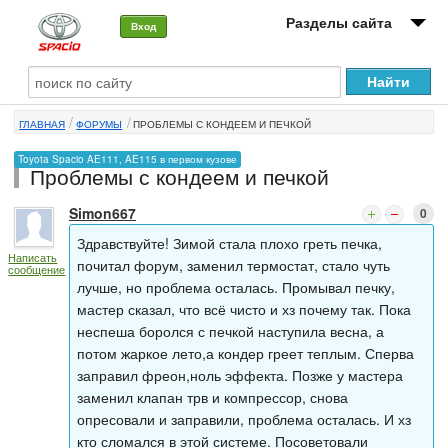
Разделы сайта
Вход
О машине
ГЛАВНАЯ
ФОРУМЫ
ПРОБЛЕМЫ С КОНДЕЕМ И ПЕЧКОЙ
Автоклуб
Toyota Spacio AE111, AE115 в первом кузове
Проблемы с кондеем и печкой
Форумы
Simon667
0
Сервисы и услуги
Здравствуйте! Зимой стала плохо греть печка,
Написать
Новости
почитал форум, заменил термостат, стало чуть
сообщение
лучше, но проблема осталась. Промывал печку,
мастер сказал, что всё чисто и хз почему так. Пока
неспеша боролся с печкой наступила весна, а
потом жаркое лето,а кондер греет теплым. Сперва
заправил фреон,ноль эффекта. Позже у мастера
заменил клапан трв и компрессор, снова
опресовали и заправили, проблема осталась. И хз
кто сломался в этой системе. Посоветовали