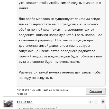
уже хватает чтобы любой зимой ездить в машине в
майке.
Для особо мерзлявых существуют лайфами ввиде
зимнего термостата на 88 градусов и ещё можно
обойти печной кран (висит на моторном щите)
соеденить шланги напрямую чтобы весь напор шел
в салонный радиатор. При таком подходе при
достижении зимой двигателем температуры
запускающей вентилятор переднего радиатора,
горячий воздух из воздуховодов будет обжигать вам
руки и в салоне будет ну очень жарко.
Разумеется зимой нужно утеплять двигатель чтобы
на ходу не выдувало.
AE115-2.0 л 3S-GTE, 4WD, до рестайлинга -
Ответить
Косточка
технотол
0
а кран печки работает ?