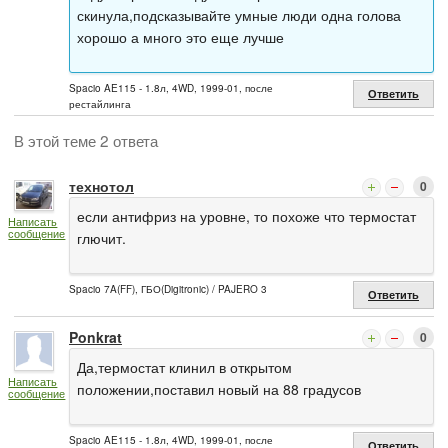
скинула,подсказывайте умные люди одна голова
хорошо а много это еще лучше
Spacio AE115 - 1.8л, 4WD, 1999-01, после
Ответить
рестайлинга
В этой теме 2 ответа
технотол
0
если антифриз на уровне, то похоже что термостат
Написать
сообщение
глючит.
Spacio 7A(FF), ГБО(Digitronic) / PAJERO 3
Ответить
Ponkrat
0
Да,термостат клинил в открытом
Написать
положении,поставил новый на 88 градусов
сообщение
Spacio AE115 - 1.8л, 4WD, 1999-01, после
Ответить