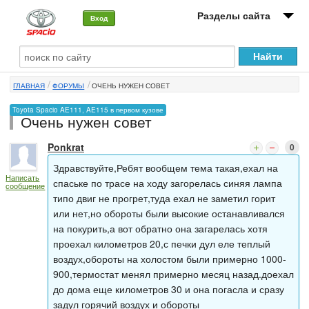
Разделы сайта
Вход
О машине
ГЛАВНАЯ
ФОРУМЫ
ОЧЕНЬ НУЖЕН СОВЕТ
Автоклуб
Toyota Spacio AE111, AE115 в первом кузове
Очень нужен совет
Форумы
Ponkrat
0
Сервисы и услуги
Здравствуйте,Ребят вообщем тема такая,ехал на
Написать
Новости
спаське по трасе на ходу загорелась синяя лампа
сообщение
типо двиг не прогрет,туда ехал не заметил горит
или нет,но обороты были высокие останавливался
на покурить,а вот обратно она загарелась хотя
проехал километров 20,с печки дул еле теплый
воздух,обороты на холостом были примерно 1000-
900,термостат менял примерно месяц назад.доехал
до дома еще километров 30 и она погасла и сразу
задул горячий воздух и обороты