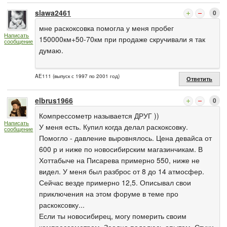
slawa2461
0
мне раскоксовка помогла у меня пробег
Написать
150000км+50-70км при продаже скручивали я так
сообщение
думаю.
AE111 (выпуск с 1997 по 2001 год)
Ответить
elbrus1966
0
Компрессометр называется ДРУГ ))
Написать
У меня есть. Купил когда делал раскоксовку.
сообщение
Помогло - давление выровнялось. Цена девайса от
600 р и ниже по новосибирским магазинчикам. В
Хоттабыче на Писарева примерно 550, ниже не
видел. У меня был разброс от 8 до 14 атмосфер.
Сейчас везде примерно 12,5. Описывал свои
приключения на этом форуме в теме про
раскоксовку...
Если ты новосибирец, могу померить своим
компрессометром. Заодно поделюсь опытом. Стучи