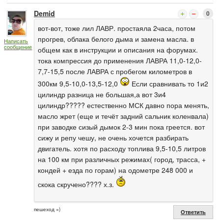
Demid
0
вот-вот, тоже лил ЛАВР. простаяла 2часа, потом
прогрев, облака белого дыма и замена масла. в
Написать
сообщение
общем как в инструкции и описания на форумах.
тока компрессия до применения ЛАВРА 11,0-12,0-
7,7-15,5 после ЛАВРА с пробегом километров в
300км 9,5-10,0-13,5-12,0
Если сравнивать то 1и2
цилиндр разница не большая,а вот 3и4
цилиндр????? естественно МСК давно пора менять,
масло жрет (еще и течёт задний сальник коленвала)
при заводке сизый дымок 2-3 мин пока греется. вот
сижу и репу чешу, не очень хочется разбирать
двигатель. хотя по расходу топлива 9,5-10,5 литров
на 100 км при различных режимах( город, трасса, +
кондей + езда по горам) на одометре 248 000 и
скока скручено???? х.з.
пешеход =)
Ответить