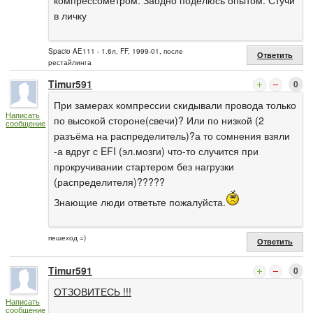
в личку
Spacio AE111 - 1.6л, FF, 1999-01, после
Ответить
рестайлинга
Timur591
0
При замерах компрессии скидывали провода только
Написать
по высокой стороне(свечи)? Или по низкой (2
сообщение
разъёма на распределитель)?а то сомнения взяли
-а вдруг с EFI (эл.мозги) что-то случится при
прокручивании стартером без нагрузки
(распределителя)?????
Знающие люди ответьте пожалуйста.
пешеход =)
Ответить
Timur591
0
ОТЗОВИТЕСЬ !!!
Написать
сообщение