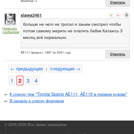
пешеход =)
Ответить
slawa2461
0
больше не чего не трогал я заним смотрел чтобы
Написать
потом самому мерить не платить бабки.Катаюсь 3
сообщение
месяц всё нормально.
AE111 (выпуск с 1997 по 2001 год)
Ответить
← предыдущая
следующая →
|
1
2
3
4
←
К списку тем "Toyota Spacio AE111, AE115 в первом кузове"
←
В начало к списку форумов
© 2005-2026 Все права защищены