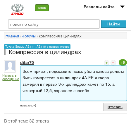
Разделы сайта
Вход
О машине
ГЛАВНАЯ
ФОРУМЫ
КОМПРЕССИЯ В ЦИЛИНДРАХ
Автоклуб
Toyota Spacio AE111, AE115 в первом кузове
Компрессия в цилиндрах
Форумы
difar70
+6
Сервисы и услуги
Всем привет, подскажите пожалуйста какова должна
Написать
Новости
быть компрессия в цилиндрах 4A-FE я вчера
сообщение
замерял в первых 3-х цилиндрах кажет по 15, а
четвертый 12,5, заранеее спасибо
пешеход =)
Ответить
В этой теме 32 ответа