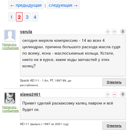
← предыдущая
следующая →
|
1
2
3
4
yarula
0
сегодня меряли компрессию - 14 во всех 4
Написать
цилиндрах. причина большого расхода масла судя
сообщение
по всему, ясна - маслосъемные кольца. Кстати,
никто не в курсе, какие коды запчастей у этих
колец?
Spacio AE111 - 1.6л, FF, 1997-99, до
Ответить
рестайлинга
slawa2461
0
Привет сделай раскаксовку калец лавром и всё
Написать
будет ок.
сообщение
AE111 (выпуск с 1997 по 2001 год)
Ответить