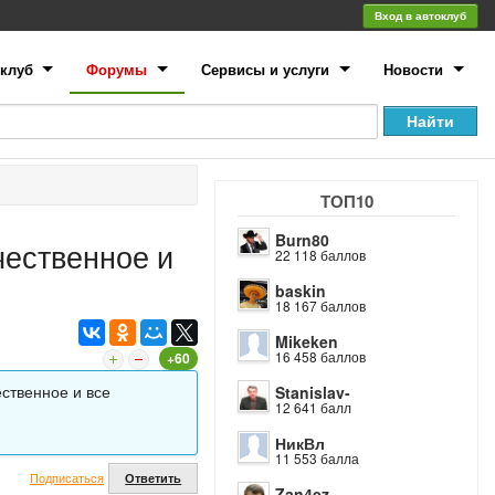
Вход в автоклуб
клуб
Форумы
Сервисы и услуги
Новости
ТОП10
Burn80
чественное и
22 118 баллов
baskin
18 167 баллов
Mikeken
16 458 баллов
+60
ственное и все
Stanislav-
12 641 балл
НикВл
11 553 балла
Подписаться
Ответить
Zan4ez