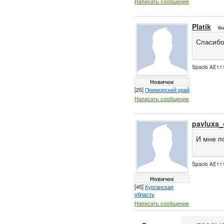
Написать сообщение
Platik
бо
Спасибо
Spacio AE111
Новичок
[25]
Приморский край
Написать сообщение
pavluxa_
И мне п
Spacio AE111
Новичок
[45]
Курганская
область
Написать сообщение