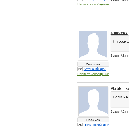
Написать сообщение
zmeevsv
Я тоже 
Spacio AE111
Участник
[22]
Алтайский край
Написать сообщение
Platik
бо
Если не
Spacio AE111
Новичок
[25]
Приморский край