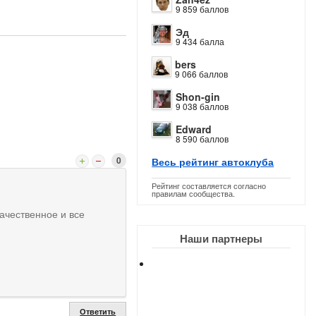
9 859 баллов
Эд
9 434 балла
bers
9 066 баллов
Shon-gin
9 038 баллов
Edward
8 590 баллов
0
Весь рейтинг автоклуба
Рейтинг составляется согласно
правилам сообщества.
ачественное и все
Наши партнеры
Ответить