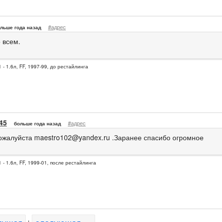
#адрес
льше года назад
 всем.
 - 1.6л, FF, 1997-99, до рестайлинга
45
#адрес
больше года назад
ожалуйста
maestro102@yandex.ru
.Заранее спасибо огромное
 - 1.6л, FF, 1999-01, после рестайлинга