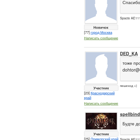
Спасибо 
Spacio AE111
Новичок
[77]
город Москва
Написать сообщение
DED_KA
тоже пр
dohtor@
пешеход =)
Участник
[23]
Краснодарский
край
Написать сообщение
spellbind
Будте до
Участник
[25]
Приморский край
Spacio AE111