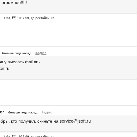
огромное!!!!!
 - 1.6л, FF, 1997-99, до рестайлинга
#адрес
больше года назад
ошу выслать файлик
cn.ru
er
#адрес
больше года назад
бры, кто получил, скиньте на
service@jsoft.ru
 - 1.6л, FF, 1997-99, до рестайлинга