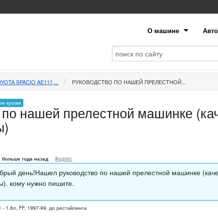
О машине
Авто
YOTA SPACIO AE111,...
РУКОВОДСТВО ПО НАШЕЙ ПРЕЛЕСТНОЙ...
ом кузове
 по нашей прелестной машинке (ка
ы)
#адрес
больше года назад
брый день!Нашел руководство по нашей прелестной машинке (каче
ы). кому нужно пишите.
 - 1.6л, FF, 1997-99, до рестайлинга