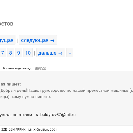
ветов
дущая
следующая →
|
7
8
9
10
дальше →
»
|
#адрес
больше года назад
as пишет:
 Добрый день!Нашел руководство по нашей прелестной машинке (к
ицы). кому нужно пишите.
устал, не откажи -
s_boldyrev67@mil.ru
o ZZE122N-FPPNK, 1,8, X-Gedition, 2001