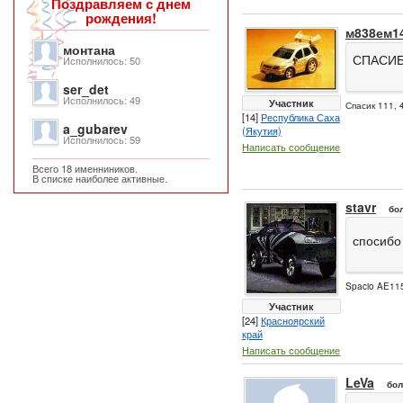
Поздравляем с днем
рождения!
м838ем1
монтана
СПАСИБ
Исполнилось: 50
ser_det
Исполнилось: 49
Участник
Спасик 111, 
[14]
Республика Саха
a_gubarev
(Якутия)
Исполнилось: 59
Написать сообщение
Всего 18 именниников.
В списке наиболее активные.
stavr
бо
спосибо
Spacio AE115
Участник
[24]
Красноярский
край
Написать сообщение
LeVa
бол