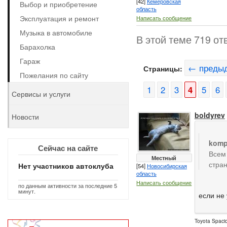
[42]
Кемеровская
Выбор и приобретение
область
Эксплуатация и ремонт
Написать сообщение
Музыка в автомобиле
В этой теме 719 от
Барахолка
Гараж
← преды
Страницы:
Пожелания по сайту
1
2
3
4
5
6
Сервисы и услуги
boldyrev
Новости
komp
Сейчас на сайте
Всем
Местный
стран
Нет участников автоклуба
[54]
Новосибирская
область
Написать сообщение
по данным активности за последние 5
минут.
если не 
Toyota Spaci