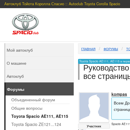
Автоклуб Тойота Королла Спасио :: Autoclub Toyota Corolla Spacio
ГЛАВНАЯ
ФОРУМЫ
TO
Мой автоклуб
Toyota Spacio AE111, AE115 в перв
О машине
Руководство
все страниц
Автоклуб
Форумы
kompas
Объединенный форум
Всем До
Общие вопросы
страниц
Toyota Spacio AE111, AE115
Toyota Spacio ZE121...124
Spacio AE111
Участник