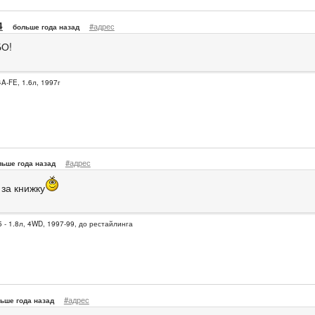
4
#адрес
больше года назад
О!
4A-FE, 1.6л, 1997г
#адрес
льше года назад
 за книжку
 - 1.8л, 4WD, 1997-99, до рестайлинга
#адрес
ьше года назад