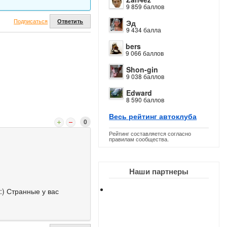
9 859 баллов
Подписаться
Ответить
Эд
9 434 балла
bers
9 066 баллов
Shon-gin
9 038 баллов
Edward
8 590 баллов
Весь рейтинг автоклуба
0
Рейтинг составляется согласно
правилам сообщества.
Наши партнеры
:) Странные у вас