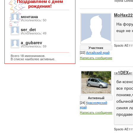
Поздравляем с днем
Toyota Coroll
рождения!
MoHax22
монтана
Исполнилось: 50
На фору
ser_det
еще не н
Исполнилось: 49
a_gubarev
Spacio AE111
Исполнилось: 59
Участник
[22]
Алтайский край
Всего 18 именниников.
Написать сообщение
В списке наиболее активные.
-=1DEX=-
би-ксен
все про
пониже,ч
Активный
обычной
[24]
Красноярский
край
синяя л
Написать сообщение
продавец
Spacio AE111