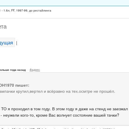
 - 1.6л, FF, 1997-99, до рестайлинга
ета
дущая
|
#адрес
ольше года назад
Н1970 пишет:
ампачки крутил,вертел и всёравно на тех.осмтре не прошёл.
 ТО я проходил в том году. В этом году я даже на стенд не заезжал 
- неужели кого-то, кроме Вас волнует состояние вашей тачки?