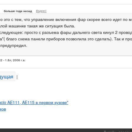
#адрес
больше года назад
о это с тем, что управление включения фар скорее всего идет по м
лой машинке такая же ситуация была.
следующее: просто с разъема фары дальнего света кинул 2 провод
"( благо схема панели приборов позволила это сделать). Так и про
 предупредил.
 - 1.8л, 2006 г.в.
дущая
|
acio AE111, AE115 в первом кузове"
мов