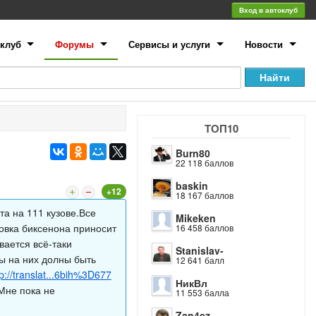
Вход в автоклуб
клуб
Форумы
Сервисы и услуги
Новости
ТОП10
Burn80
22 118 баллов
baskin
+12
18 167 баллов
а на 111 кузове.Все
Mikeken
овка биксенона приносит
16 458 баллов
вается всё-таки
Stanislav-
ы на них долны быть
12 641 балл
tp://translat...6bih%3D677
НикВл
 Мне пока не
11 553 балла
Zan4ez