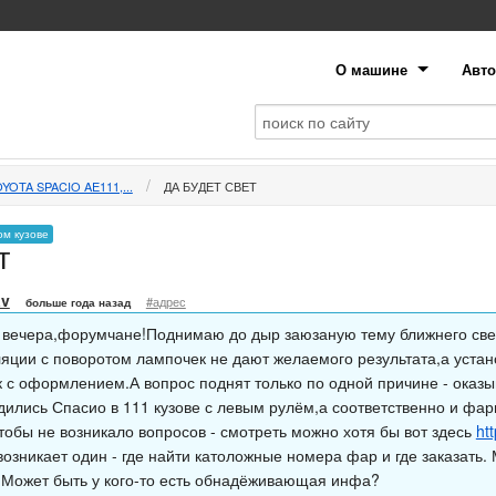
О машине
Авто
YOTA SPACIO AE111,...
ДА БУДЕТ СВЕТ
ом кузове
т
av
#адрес
больше года назад
 вечера,форумчане!Поднимаю до дыр заюзаную тему ближнего свет
яции с поворотом лампочек не дают желаемого результата,а устан
к с оформлением.А вопрос поднят только по одной причине - оказы
дились Спасио в 111 кузове с левым рулём,а соответственно и фар
Чтобы не возникало вопросов - смотреть можно хотя бы вот здесь
ht
озникает один - где найти католожные номера фар и где заказать.
,Может быть у кого-то есть обнадёживающая инфа?