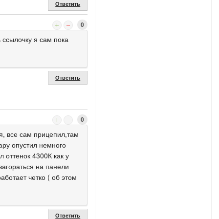
Ответить
0
 ссылочку я сам пока
Ответить
0
я, все сам прицепил,там
ару опустил немного
л оттенок 4300К как у
загораться на панели
аботает четко ( об этом
Ответить