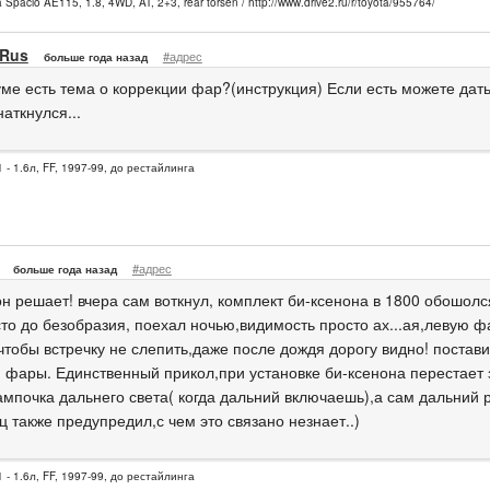
a Spacio AE115, 1.8, 4WD, AT, 2+3, rear torsen / http://www.drive2.ru/r/toyota/955764/
Rus
#адрес
больше года назад
ме есть тема о коррекции фар?(инструкция) Если есть можете дать
аткнулся...
 - 1.6л, FF, 1997-99, до рестайлинга
#адрес
больше года назад
он решает! вчера сам воткнул, комплект би-ксенона в 1800 обошолс
сто до безобразия, поехал ночью,видимость просто ах...ая,левую ф
тобы встречку не слепить,даже после дождя дорогу видно! постави
 фары. Единственный прикол,при установке би-ксенона перестает 
ампочка дальнего света( когда дальний включаешь),а сам дальний р
 также предупредил,с чем это связано незнает..)
 - 1.6л, FF, 1997-99, до рестайлинга