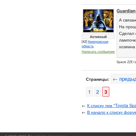
Guardian
А связан
На прош
Сделал 
Активный
лампочка
[42]
Кемеровская
область
хозяина
Написать сообщение
Spacio ZZE122
← преды
Страницы:
1
2
3
←
К списку тем "Toyota Sp
←
В начало к списку фору