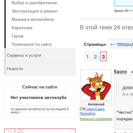
Выбор и приобретение
Эксплуатация и ремонт
Spacio AE111
Музыка в автомобиле
В этой теме 24 отв
Барахолка
Гараж
← преды
Пожелания по сайту
Страницы:
Сервисы и услуги
1
2
3
Новости
Egony
б
Сейчас на сайте
ДИМО
А я л
Нет участников автоклуба
Активный
по данным активности за последние 5
[78]
город Санкт-
"Честно"
минут.
Петербург
порядки 
Написать сообщение