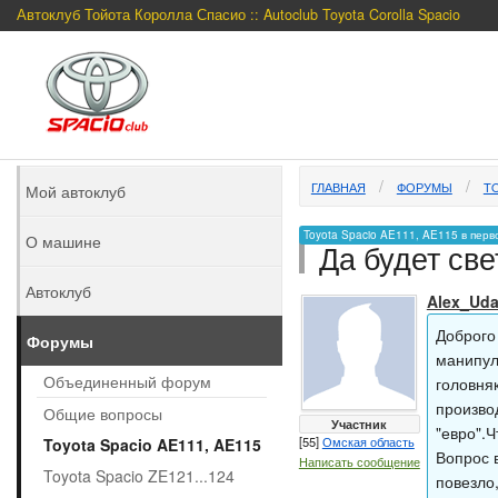
Автоклуб Тойота Королла Спасио :: Autoclub Toyota Corolla Spacio
ГЛАВНАЯ
ФОРУМЫ
TO
Мой автоклуб
Toyota Spacio AE111, AE115 в перв
О машине
Да будет све
Автоклуб
Alex_Ud
Доброго
Форумы
манипул
Объединенный форум
головня
произво
Общие вопросы
Участник
"евро".
[55]
Омская область
Toyota Spacio AE111, AE115
Вопрос в
Написать сообщение
Toyota Spacio ZE121...124
повезло