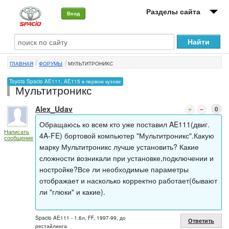
Разделы сайта
Вход
О машине
ГЛАВНАЯ
ФОРУМЫ
МУЛЬТИТРОНИКС
Автоклуб
Toyota Spacio AE111, AE115 в первом кузове
Мультитроникс
Форумы
Alex_Udav
0
Сервисы и услуги
Обращаюсь ко всем кто уже поставил AE111(двиг.
Написать
Новости
4A-FE) бортовой компьютер "Мультитроникс".Какую
сообщение
марку Мультитроникс лучше установить? Какие
сложности возникали при установке,подключении и
ностройке?Все ли необходимые параметры
отображает и насколько корректно работает(бывают
ли "глюки" и какие).
Spacio AE111 - 1.6л, FF, 1997-99, до
Ответить
рестайлинга