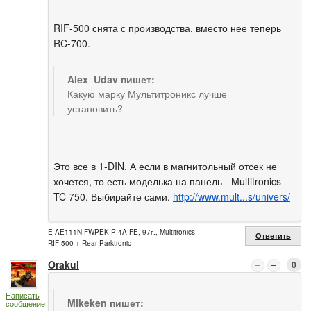
RIF-500 снята с производства, вместо нее теперь
RC-700.
Alex_Udav пишет:
Какую марку Мультитроникс лучше
установить?
Это все в 1-DIN. А если в магнитольный отсек не
хочется, то есть моделька на панель - Multitronics
TC 750. Выбирайте сами.
http://www.mult...s/univers/
E-AE111N-FWPEK-P 4A-FE, 97г., Multitronics
Ответить
RIF-500 + Rear Parktronic
Orakul
0
Написать
Mikeken пишет:
сообщение