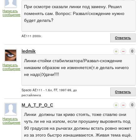
При осмотре сказали линки под замену. Решил
Написать
поменять сам. Вопрос: Развал/схождение нужно
сообщение
будет делать?
AE111 2000г.
Ответить
ledmik
0
Линки-стойки стабилизатора!Развал-схождение
Написать
никаким образом не изменяется(т.е делать ничего
сообщение
не надо)Удачи!!!!
Spacio AE111 - 1.6л, FF, 1997-99, до
Ответить
рестайлинга
М_А_Т_Р_О_С
0
Линки должны так криво стоять, тоже ставлю они
Написать
чуть ли не на излом, если проушину выровнять под
сообщение
90 градусов на рычагах должны встать ровно может
из за этого быстро изнашиваются. Живая тема ещё.