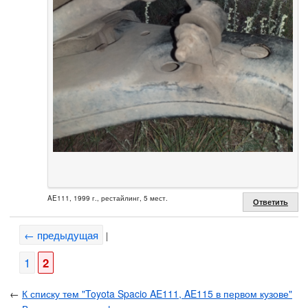
AE111, 1999 г., рестайлинг, 5 мест.
Ответить
← предыдущая
|
1
2
←
К списку тем "Toyota Spacio AE111, AE115 в первом кузове"