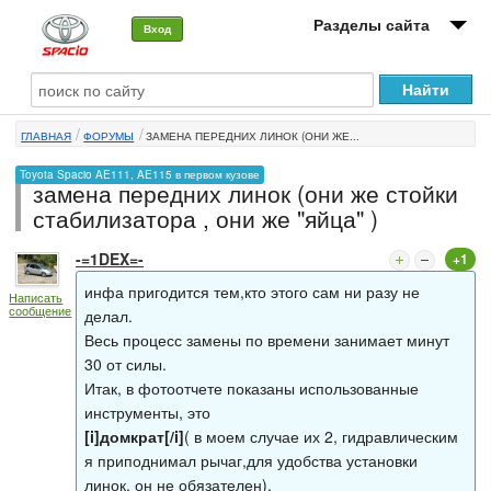
Разделы сайта
Вход
О машине
ГЛАВНАЯ
ФОРУМЫ
ЗАМЕНА ПЕРЕДНИХ ЛИНОК (ОНИ ЖЕ...
Автоклуб
Toyota Spacio AE111, AE115 в первом кузове
замена передних линок (они же стойки
Форумы
стабилизатора , они же "яйца" )
Сервисы и услуги
-=1DEX=-
+1
Новости
инфа пригодится тем,кто этого сам ни разу не
Написать
сообщение
делал.
Весь процесс замены по времени занимает минут
30 от силы.
Итак, в фотоотчете показаны использованные
инструменты, это
[i]домкрат[/i]
( в моем случае их 2, гидравлическим
я приподнимал рычаг,для удобства установки
линок, он не обязателен),