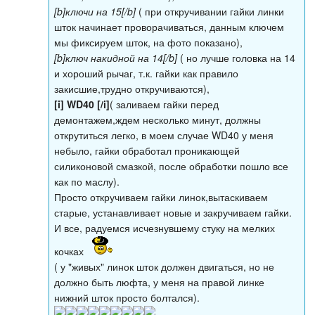
[b]ключи на 15[/b]
( при откручивании гайки линки
шток начинает проворачиваться, данным ключем
мы фиксируем шток, на фото показано),
[b]ключ накидной на 14[/b]
( но лучше головка на 14
и хороший рычаг, т.к. гайки как правило
закисшие,трудно откручиваются),
[i] WD40 [/i]
( заливаем гайки перед
демонтажем,ждем несколько минут, должны
открутиться легко, в моем случае WD40 у меня
небыло, гайки обработал проникающей
силиконовой смазкой, после обработки пошло все
как по маслу).
Просто откручиваем гайки линок,вытаскиваем
старые, устанавливает новые и закручиваем гайки.
И все, радуемся исчезнувшему стуку на мелких
кочках
( у "живых" линок шток должен двигаться, но не
должно быть люфта, у меня на правой линке
нижний шток просто болтался).