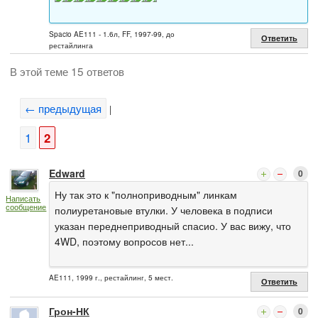
Spacio AE111 - 1.6л, FF, 1997-99, до
Ответить
рестайлинга
В этой теме 15 ответов
← предыдущая
|
1
2
Edward
0
Ну так это к "полноприводным" линкам
Написать
сообщение
полиуретановые втулки. У человека в подписи
указан переднеприводный спасио. У вас вижу, что
4WD, поэтому вопросов нет...
AE111, 1999 г., рестайлинг, 5 мест.
Ответить
Грон-НК
0