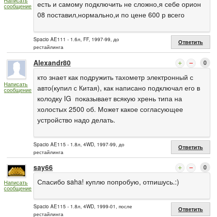
Написать
есть и самому подключить не сложно,я себе орион
сообщение
08 поставил,нормально,и по цене 600 р всего
Spacio AE111 - 1.6л, FF, 1997-99, до
Ответить
рестайлинга
Alexandr80
0
кто знает как подружить тахометр электронный с
Написать
авто(купил с Китая), как написано подключал его в
сообщение
колодку IG показывает всякую хрень типа на
холостых 2500 об. Может какое согласующее
устройство надо делать.
Spacio AE115 - 1.8л, 4WD, 1997-99, до
Ответить
рестайлинга
say66
0
Спасибо saha! куплю попробую, отпишусь.:)
Написать
сообщение
Spacio AE115 - 1.8л, 4WD, 1999-01, после
Ответить
рестайлинга