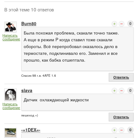
В этой теме 10 ответов
Burn80
0
Была похожая проблема, скакали точно также.
Написать
сообщение
А еще в режим P когда ставил тоже скакали
обороты. Всё перепробовал оказалось дело в
термостате, подклинивало его. Заменил и все
прошло, как бабка отшептала.
Спасик 98 г.в. 4AFE 1.6
Ответить
slava
0
Датчик охлаждающей жидкости
Написать
сообщение
пешеход =)
Ответить
-=1DEX=-
0