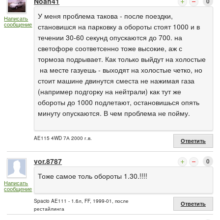
Noah41
0
У меня проблема такова - после поездки,
Написать
сообщение
становишся на парковку а обороты стоят 1000 и в
течении 30-60 секунд опускаются до 700. на
светофоре соответсенно тоже высокие, аж с
тормоза подрывает. Как только выйдут на холостые
на месте газуешь - выходят на холостые четко, но
стоит машине двинутся сместа не нажимая газа
(например подгорку на нейтрали) как тут же
обороты до 1000 подлетают, остановишься опять
минуту опускаются. В чем проблема не пойму.
AE115 4WD 7А 2000 г.в.
Ответить
vor.8787
0
Тоже самое толь обороты 1.30.!!!!
Написать
сообщение
Spacio AE111 - 1.6л, FF, 1999-01, после
Ответить
рестайлинга