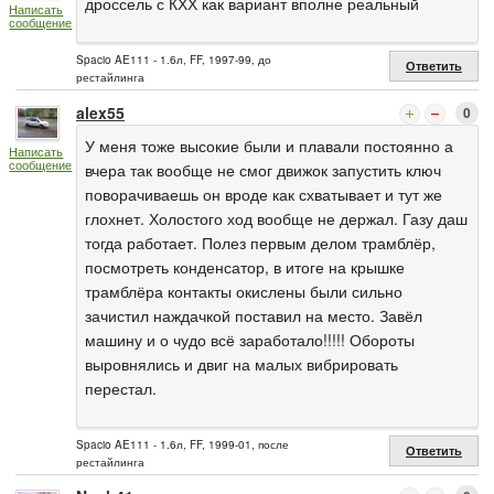
дроссель с КХХ как вариант вполне реальный
Написать
сообщение
Spacio AE111 - 1.6л, FF, 1997-99, до
Ответить
рестайлинга
alex55
0
У меня тоже высокие были и плавали постоянно а
Написать
сообщение
вчера так вообще не смог движок запустить ключ
поворачиваешь он вроде как схватывает и тут же
глохнет. Холостого ход вообще не держал. Газу даш
тогда работает. Полез первым делом трамблёр,
посмотреть конденсатор, в итоге на крышке
трамблёра контакты окислены были сильно
зачистил наждачкой поставил на место. Завёл
машину и о чудо всё заработало!!!!! Обороты
выровнялись и двиг на малых вибрировать
перестал.
Spacio AE111 - 1.6л, FF, 1999-01, после
Ответить
рестайлинга