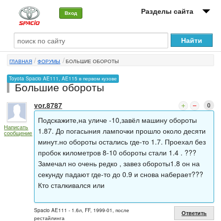
Разделы сайта
Вход
О машине
ГЛАВНАЯ
ФОРУМЫ
БОЛЬШИЕ ОБОРОТЫ
Автоклуб
Toyota Spacio AE111, AE115 в первом кузове
Большие обороты
Форумы
vor.8787
0
Сервисы и услуги
Подскажите,на уличе -10,завёл машину обороты
Написать
Новости
1.87. До погасыния лампочки прошло около десяти
сообщение
минут.но обороты остались где-то 1.7. Проехал без
пробок километров 8-10 обороты стали 1.4 . ???
Замечал но очень редко , завез обороты1.8 он на
секунду падают где-то до 0.9 и снова наберает???
Кто сталкивался или
Spacio AE111 - 1.6л, FF, 1999-01, после
Ответить
рестайлинга