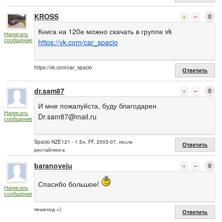
KROSS
0
Книга на 120е можно скачать в группе vk
Написать
сообщение
https://vk.com/car_spacio
https://vk.com/car_spacio
Ответить
dr.sam87
0
И мне пожалуйста, буду благодарен
Написать
Dr.sam87@mail.ru
сообщение
Spacio NZE121 - 1.5л, FF, 2003-07, после
Ответить
рестайлинга
baranoveju
0
Спасибо большое!
Написать
сообщение
пешеход =)
Ответить