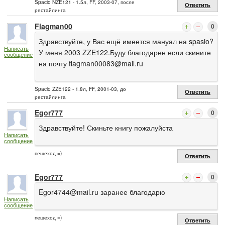
Spacio NZE121 - 1.5л, FF, 2003-07, после
Ответить
рестайлинга
Flagman00
0
Здравствуйте, у Вас ещё имеется мануал на spasio?
Написать
У меня 2003 ZZE122.Буду благодарен если скините
сообщение
на почту
flagman00083@mail.ru
Spacio ZZE122 - 1.8л, FF, 2001-03, до
Ответить
рестайлинга
Egor777
0
Здравствуйте! Скиньте книгу пожалуйста
Написать
сообщение
пешеход =)
Ответить
Egor777
0
Egor4744@mail.ru
заранее благодарю
Написать
сообщение
пешеход =)
Ответить