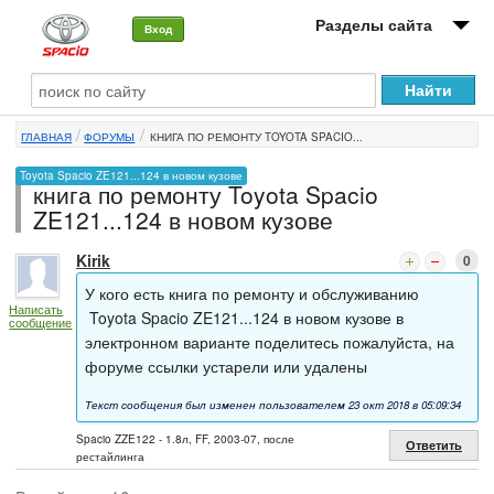
Разделы сайта
Вход
О машине
ГЛАВНАЯ
ФОРУМЫ
КНИГА ПО РЕМОНТУ TOYOTA SPACIO...
Автоклуб
Toyota Spacio ZE121...124 в новом кузове
книга по ремонту Toyota Spacio
Форумы
ZE121...124 в новом кузове
Сервисы и услуги
Kirik
0
Новости
У кого есть книга по ремонту и обслуживанию
Написать
Toyota Spacio ZE121...124 в новом кузове в
сообщение
электронном варианте поделитесь пожалуйста, на
форуме ссылки устарели или удалены
Текст сообщения был изменен пользователем 23 окт 2018 в 05:09:34
Spacio ZZE122 - 1.8л, FF, 2003-07, после
Ответить
рестайлинга