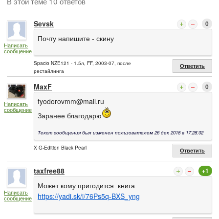
В этой теме 10 ответов
Sevsk
0
Почту напишите - скину
Написать
сообщение
Spacio NZE121 - 1.5л, FF, 2003-07, после
Ответить
рестайлинга
MaxF
0
fyodorovmm@mail.ru
Написать
сообщение
Заранее благодарю
Текст сообщения был изменен пользователем 26 дек 2018 в 17:28:02
X G-Edition Black Pearl
Ответить
taxfree88
+1
Может кому пригодится книга
Написать
https://yadi.sk/i/76Ps5q-BXS_yng
сообщение