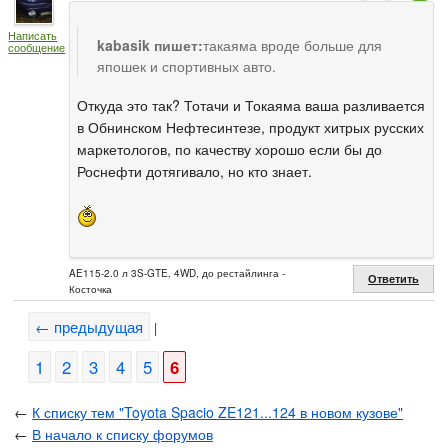
Написать
kabasik пишет:
такаяма вроде больше для
сообщение
япошек и спортивных авто.
Откуда это так? Тотачи и Токаяма ваша разливается
в Обнинском Нефтесинтезе, продукт хитрых русских
маркетологов, по качеству хорошо если бы до
Роснефти дотягивало, но кто знает.
AE115-2.0 л 3S-GTE, 4WD, до рестайлинга -
Ответить
Косточка
← предыдущая
|
1
2
3
4
5
6
←
К списку тем "Toyota Spacio ZE121...124 в новом кузове"
←
В начало к списку форумов