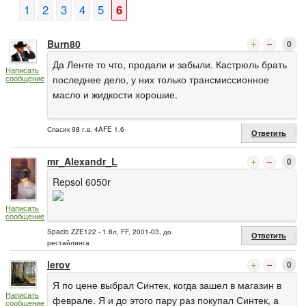
1
2
3
4
5
6
Burn80
0
Да Ленте то что, продали и забыли. Кастрюль брать
Написать
сообщение
последнее дело, у них только трансмиссионное
масло и жидкости хорошие.
Спасик 98 г.в. 4AFE 1.6
Ответить
mr_Alexandr_L
0
Repsol 6050r
Написать
сообщение
Spacio ZZE122 - 1.8л, FF, 2001-03, до
Ответить
рестайлинга
lerov
0
Я по цене выбрал Синтек, когда зашел в магазин в
Написать
феврале. Я и до этого пару раз покупал Синтек, а
сообщение