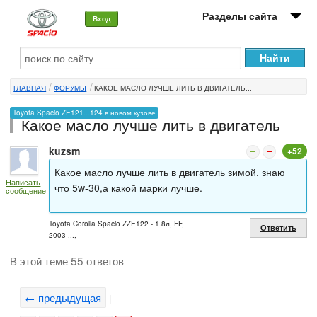
Разделы сайта
Вход
О машине
ГЛАВНАЯ
ФОРУМЫ
КАКОЕ МАСЛО ЛУЧШЕ ЛИТЬ В ДВИГАТЕЛЬ...
Автоклуб
Toyota Spacio ZE121...124 в новом кузове
Какое масло лучше лить в двигатель
Форумы
kuzsm
+52
Сервисы и услуги
Какое масло лучше лить в двигатель зимой. знаю
Написать
Новости
что 5w-30,а какой марки лучше.
сообщение
Toyota Corolla Spacio ZZE122 - 1.8л, FF,
Ответить
2003-...,
В этой теме 55 ответов
← предыдущая
|