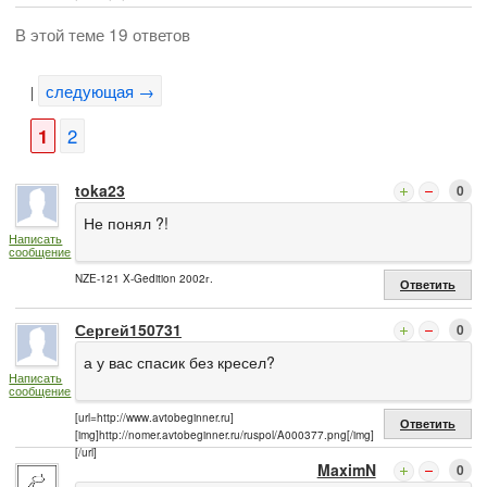
В этой теме 19 ответов
следующая →
|
1
2
toka23
0
Не понял ?!
Написать
сообщение
NZE-121 X-Gedition 2002г.
Ответить
Сергей150731
0
а у вас спасик без кресел?
Написать
сообщение
[url=http://www.avtobeginner.ru]
Ответить
[img]http://nomer.avtobeginner.ru/ruspol/A000377.png[/img]
[/url]
MaximN
0