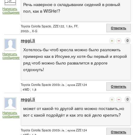
Речь наверное о складывании сидений в ровный
Написать
пол, как в WISHe!?
сообщение
Toyota Corolla Spacio, ZZE122, 1.8л, FF,
Ответить
2002г., X-G
reggi.li
0
Хотелось-бы чтоб кресла можно было разложить
Написать
примерно как в Ипсуме,ну хотя-бы первый и второй
сообщение
ряд чтоб можно было развалится в дороге
отдохнуть!
Toyota Corolla Spacio 2003г./в. ; кузов ZZE124
Ответить
; 4WD ; 1,8
reggi.li
0
может от какой-то другой авто можно поставить,но
Написать
вот с какой подойдёт и как это всё дело крепить?
сообщение
Toyota Corolla Spacio 2003г./в. ; кузов ZZE124
Ответить
; 4WD ; 1,8