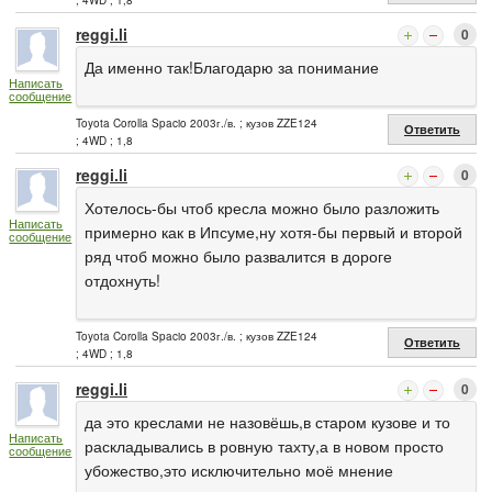
reggi.li
0
Да именно так!Благодарю за понимание
Написать
сообщение
Toyota Corolla Spacio 2003г./в. ; кузов ZZE124
Ответить
; 4WD ; 1,8
reggi.li
0
Хотелось-бы чтоб кресла можно было разложить
Написать
примерно как в Ипсуме,ну хотя-бы первый и второй
сообщение
ряд чтоб можно было развалится в дороге
отдохнуть!
Toyota Corolla Spacio 2003г./в. ; кузов ZZE124
Ответить
; 4WD ; 1,8
reggi.li
0
да это креслами не назовёшь,в старом кузове и то
Написать
раскладывались в ровную тахту,а в новом просто
сообщение
убожество,это исключительно моё мнение