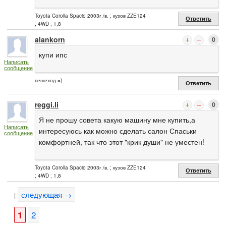
Toyota Corolla Spacio 2003г./в. ; кузов ZZE124
Ответить
; 4WD ; 1,8
alankorn
0
купи ипс
Написать
сообщение
пешеход =)
Ответить
reggi.li
0
Я не прошу совета какую машину мне купить,а
Написать
интересуюсь как можно сделать салон Спаськи
сообщение
комфортней, так что этот "крик души" не уместен!
Toyota Corolla Spacio 2003г./в. ; кузов ZZE124
Ответить
; 4WD ; 1,8
следующая →
|
1
2