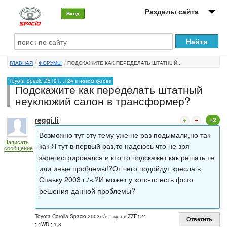
Разделы сайта
Вход
О машине
ГЛАВНАЯ
ФОРУМЫ
ПОДСКАЖИТЕ КАК ПЕРЕДЕЛАТЬ ШТАТНЫЙ...
Автоклуб
Toyota Spacio ZE121...124 в новом кузове
Подскажите как переделать штатный
Форумы
неуклюжий салон в трансформер?
Сервисы и услуги
reggi.li
+2
Новости
Возможно тут эту тему уже не раз подымали,но так
Написать
как Я тут в первый раз,то надеюсь что не зря
сообщение
зарегистрировался и кто то подскажет как решать те
или иные проблемы!?От чего подойдут кресла в
Спаьку 2003 г./в.?И может у кого-то есть фото
решения данной проблемы?
Toyota Corolla Spacio 2003г./в. ; кузов ZZE124
Ответить
; 4WD ; 1,8