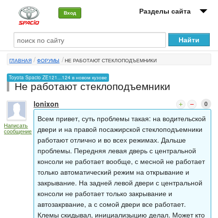
Разделы сайта
Вход
О машине
ГЛАВНАЯ
ФОРУМЫ
НЕ РАБОТАЮТ СТЕКЛОПОДЪЕМНИКИ
Автоклуб
Toyota Spacio ZE121...124 в новом кузове
Не работают стеклоподъемники
Форумы
lonixon
0
Сервисы и услуги
Всем привет, суть проблемы такая: на водительской
Написать
Новости
двери и на правой посажирской стеклоподъемники
сообщение
работают отлично и во всех режимах. Дальше
проблемы. Передняя левая дверь с центральной
консоли не работает вообще, с месной не работает
только автоматический режим на открывание и
закрывание. На задней левой двери с центральной
консоли не работает только закрывание и
автозакрвание, а с сомой двери все работает.
Клемы скидывал, инициализыцию делал. Может кто