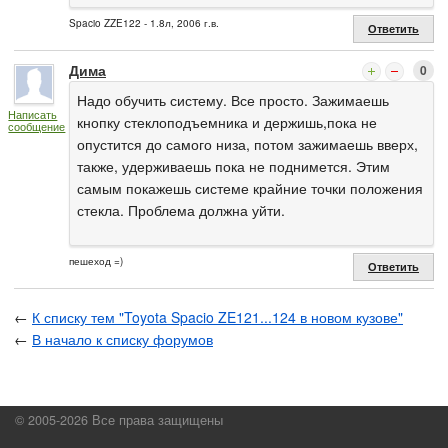
Spacio ZZE122 - 1.8л, 2006 г.в.
Ответить
Дима
0
Надо обучить систему. Все просто. Зажимаешь
Написать
кнопку стеклоподъемника и держишь,пока не
сообщение
опустится до самого низа, потом зажимаешь вверх,
также, удерживаешь пока не поднимется. Этим
самым покажешь системе крайние точки положения
стекла. Проблема должна уйти.
пешеход =)
Ответить
←
К списку тем "Toyota Spacio ZE121...124 в новом кузове"
←
В начало к списку форумов
© 2005-2026 Все права защищены