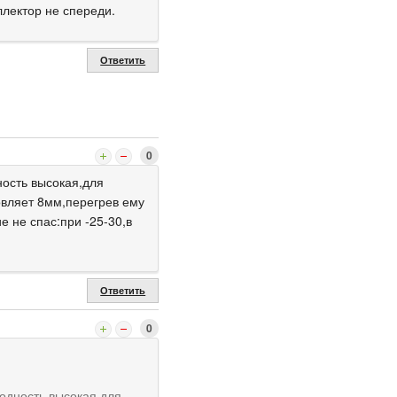
ллектор не спереди.
Ответить
0
ность высокая,для
овляет 8мм,перегрев ему
 не спас:при -25-30,в
Ответить
0
одность высокая,для