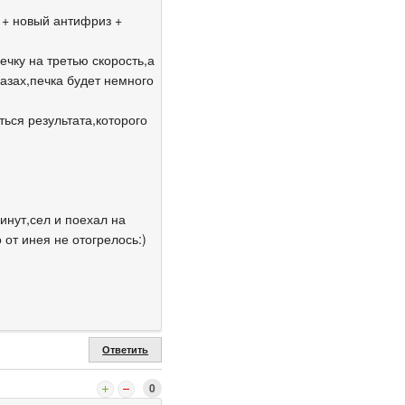
 + новый антифриз +
ечку на третью скорость,а
азах,печка будет немного
ться результата,которого
инут,сел и поехал на
 от инея не отогрелось:)
Ответить
0