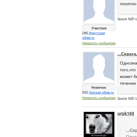
понятно 
Spacio NZE12
Участник
[38]
Иркутская
область
Написать сообщение
...Серега.
Однозна
того,чт
может б
течение 
Новичок
[55]
Омская область
Написать сообщение
Spacio NZE12
urok165
...Се
Одноз