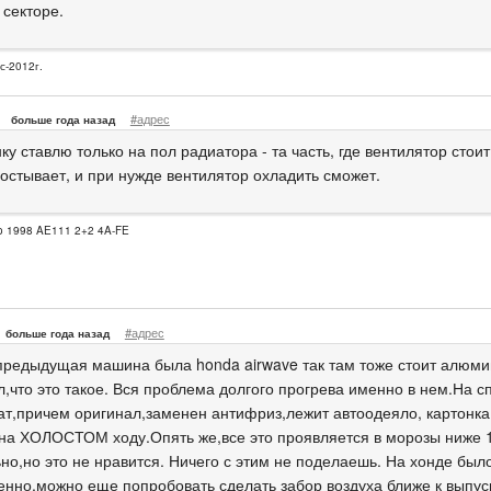
 секторе.
с-2012г.
#адрес
больше года назад
ку ставлю только на пол радиатора - та часть, где вентилятор стоит
остывает, и при нужде вентилятор охладить сможет.
io 1998 AE111 2+2 4A-FE
#адрес
больше года назад
предыдущая машина была honda airwave так там тоже стоит алюмин
л,что это такое. Вся проблема долгого прогрева именно в нем.На 
ат,причем оригинал,заменен антифриз,лежит автоодеяло, картонка 
 на ХОЛОСТОМ ходу.Опять же,все это проявляется в морозы ниже 1
но,но это не нравится. Ничего с этим не поделаешь. На хонде было
енно,можно еще попробовать сделать забор воздуха ближе к выпус