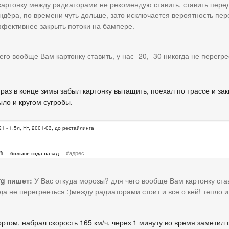
картонку между радиаторами не рекомендую ставить, ставить пере
ндёра, по времени чуть дольше, зато исключается вероятность пер
фективнее закрыть потоки на бампере.
его вообще Вам картонку ставить, у нас -20, -30 никогда не перегре
 раз в конце зимы забыл картонку вытащить, поехал по трассе и за
ыло и кругом сугробы.
1 - 1.5л, FF, 2001-03, до рестайлинга
n
#адрес
больше года назад
rg пишет:
У Вас откуда морозы? для чего вообще Вам картонку стави
да не перегрееться :)между радиаторами стоит и все о кей! тепло и
ортом, набрал скорость 165 км/ч, через 1 минуту во время заметил