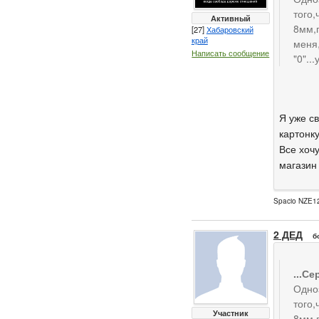
того,
Активный
8мм,п
[27]
Хабаровский
край
меня,
Написать сообщение
"0"...
Я уже св
картонку
Все хочу
магазин 
Spacio NZE12
2 ДЕД
б
...Се
Одноз
того,
Участник
8мм,п