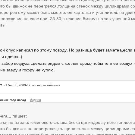
что бы движок не перегрелся,толщина стенок между цилиндрами со
ерегрев ему может быть смертелен!картонка и утеплитель на двиг
положение не спас:при -25-30,в течение 5минут на заглушенной м
увы!
ой опус написал по этому поводу. Но разница будет заметна,если в
 и одеяло:)
 забор воздуха сделать рядом с коллектором,чтобы теплее воздух н
не заеду и гофру не куплю.
1 - 1.5л, FF, 2003-07, после рестайлинга
#адрес
ольше года назад
рега... пишет:
начно из-за алюминевого сплава блока цилиндров,у него теплоотв
что бы движок не перегрелся,толщина стенок между цилиндрами со
ерегрев ему может быть смертелен!картонка и утеплитель на двиг