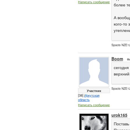
Написать сообщение
более те
А вообщ
кого-то 
утеплен
Spacio NZE12
Boom
б
сегодня
верхний
Spacio NZE12
Участник
[38]
Иркутская
область
Написать сообщение
urok165
Поставь 