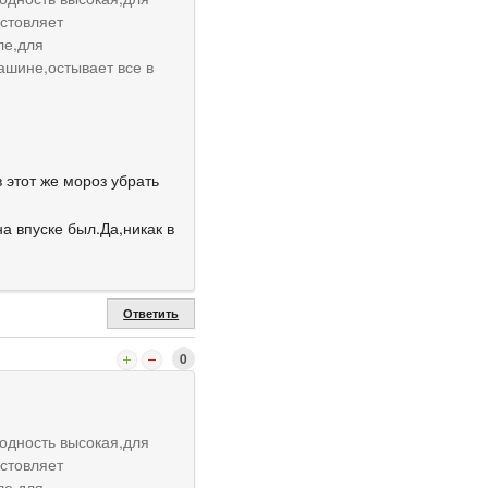
стовляет
ле,для
ашине,остывает все в
 этот же мороз убрать
а впуске был.Да,никак в
Ответить
0
одность высокая,для
стовляет
ле,для