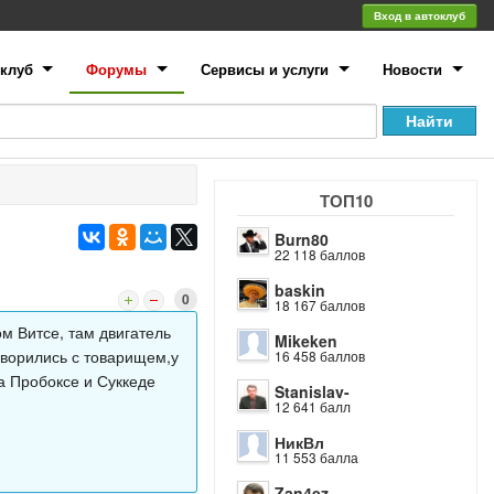
Вход в автоклуб
клуб
Форумы
Сервисы и услуги
Новости
ТОП10
Burn80
22 118 баллов
baskin
0
18 167 баллов
м Витсе, там двигатель
Mikeken
оворились с товарищем,у
16 458 баллов
на Пробоксе и Суккеде
Stanislav-
12 641 балл
НикВл
11 553 балла
Zan4ez