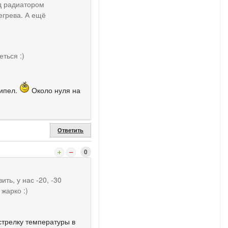
д радиатором
егрева. А ещё
еться :)
кипел.
Около нуля на
Ответить
0
ть, у нас -20, -30
 жарко :)
 стрелку температуры в