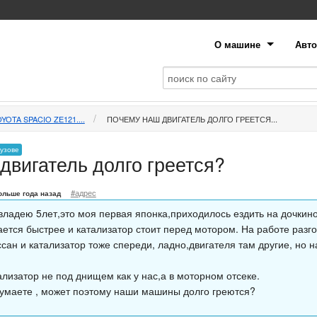
О машине
Авто
YOTA SPACIO ZE121....
ПОЧЕМУ НАШ ДВИГАТЕЛЬ ДОЛГО ГРЕЕТСЯ...
кузове
двигатель долго греется?
#адрес
ольше года назад
владею 5лет,это моя первая японка,приходилось ездить на дочкино
ается быстрее и катализатор стоит перед мотором. На работе разг
сан и катализатор тоже спереди, ладно,двигателя там другие, но 
ализатор не под днищем как у нас,а в моторном отсеке.
думаете , может поэтому наши машины долго греются?