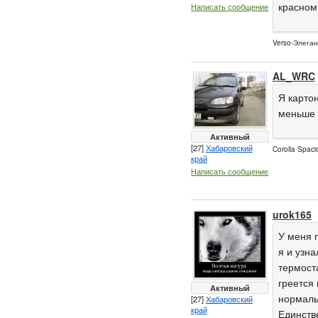
красном
Написать сообщение
Verso-Элеган
AL_WRC
Я картон
меньше 
Активный
[27]
Хабаровский
Corolla Spac
край
Написать сообщение
urok165
У меня 
я и узна
термост
греется
Активный
нормаль
[27]
Хабаровский
край
Единств