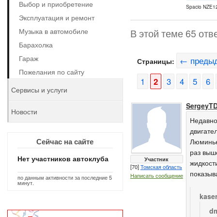
Выбор и приобретение
Spacio NZE12
Эксплуатация и ремонт
Музыка в автомобиле
В этой теме 65 отв
Барахолка
Гараж
← преды
Страницы:
Пожелания по сайту
1
2
3
4
5
6
Сервисы и услуги
SergeyT
Новости
Недавно
двигател
Сейчас на сайте
Люминьев
раз выш
Нет участников автоклуба
Участник
жидкост
[70]
Томская область
показыв
Написать сообщение
по данным активности за последние 5
минут.
kase
dm