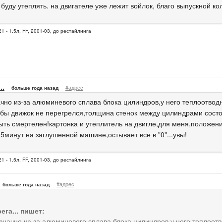
буду утеплять. на двигателе уже лежит войлок, благо выпускной ко
1 - 1.5л, FF, 2001-03, до рестайлинга
..
#адрес
больше года назад
чно из-за алюминевого сплава блока цилиндров,у него теплоотвод
о бы движок не перегрелся,толщина стенок между цилиндрами сост
ыть смертелен!картонка и утеплитель на двигле,для меня,положение
5минут на заглушенной машине,остывает все в "0"...увы!
1 - 1.5л, FF, 2001-03, до рестайлинга
#адрес
больше года назад
рега... пишет:
начно из-за алюминевого сплава блока цилиндров,у него теплоотв