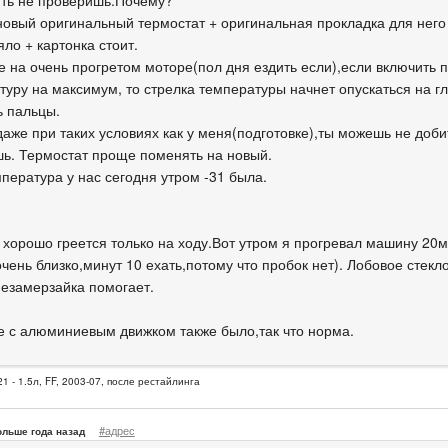
ть не проверишь.Почему?
новый оригинальный термостат + оригинальная прокладка для него
ло + картонка стоит.
е на очень прогретом моторе(пол дня ездить если),если включить п
туру на максимум, то стрелка температуры начнет опускаться на гл
ь пальцы.
аже при таких условиях как у меня(подготовке),ты можешь не доби
ь. Термостат проще поменять на новый.
пература у нас сегодня утром -31 была.
хорошо греется только на ходу.Вот утром я прогревал машину 20м
чень близко,минут 10 ехать,потому что пробок нет). Лобовое стекло
незамерзайка помогает.
е с алюминиевым движком также было,так что норма.
1 - 1.5л, FF, 2003-07, после рестайлинга
#адрес
ольше года назад