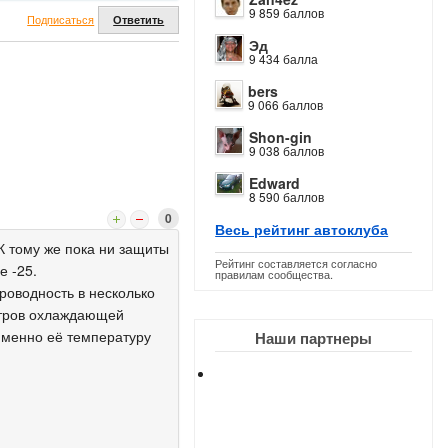
9 859 баллов
Подписаться
Ответить
Эд
9 434 балла
bers
9 066 баллов
Shon-gin
9 038 баллов
Edward
8 590 баллов
0
Весь рейтинг автоклуба
К тому же пока ни защиты
Рейтинг составляется согласно
е -25.
правилам сообщества.
проводность в несколько
литров охлаждающей
именно её температуру
Наши партнеры