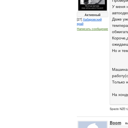
Провери
У меня 
автоодея
Активный
Даже уж
[27]
Хабаровский
край
темпера
Написать сообщение
обжигат
Короче,д
ожидаеш
Но и тем
Машина 
работу(о
Только 
На хонд
Spacio NZE12
Boom
б