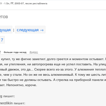
1 - 1.5л, FF, 2003-07, после рестайлинга
етов
дущая
следующая →
|
7
D
#адрес
больше года назад
 купил, ту же фигню заметил: долго греется и моментом остывает. 
я, ни утепления, ни автопрогрева еще не успел поставить. На улиц
ый движок, это да... Скорее всего из-за этого. У алюминия тепло
е, чем у стали. Но он же не весь алюминиевый. К тому же шесть 
и так быстро не должны остывать. А стрелка на приборной панели 
ает. Непонятно, короче.
rg пишет:
erzlikin пишет: