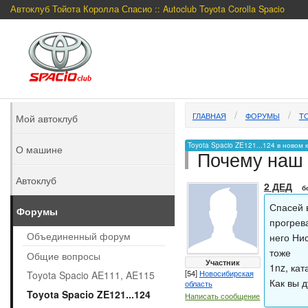
Автоклуб Тойота Королла Спасио :: Autoclub Toyota Corolla Spacio
ГЛАВНАЯ
ФОРУМЫ
TO
Мой автоклуб
Toyota Spacio ZE121...124 в новом 
О машине
Почему наш 
Автоклуб
2 ДЕД
б
Спасей 
Форумы
прогрев
Объединенный форум
него Нис
тоже
Общие вопросы
Участник
1nz, кат
[54]
Новосибирская
Toyota Spacio AE111, AE115
Как вы 
область
Toyota Spacio ZE121...124
Написать сообщение