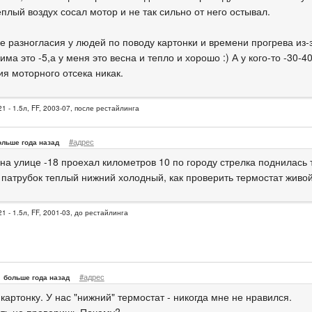
плый воздух сосал мотор и не так сильно от него остывал.
е разногласия у людей по поводу картонки и времени прогрева из-
зима это -5,а у меня это весна и тепло и хорошо :) А у кого-то -30-4
ия моторного отсека никак.
1 - 1.5л, FF, 2003-07, после рестайлинга
#адрес
ольше года назад
 на улице -18 проехал километров 10 по городу стрелка поднилась 
 патрубок теплый нижний холодный, как проверить термостат живой 
1 - 1.5л, FF, 2001-03, до рестайлинга
#адрес
больше года назад
картонку. У нас "нижний" термостат - никогда мне не нравился.