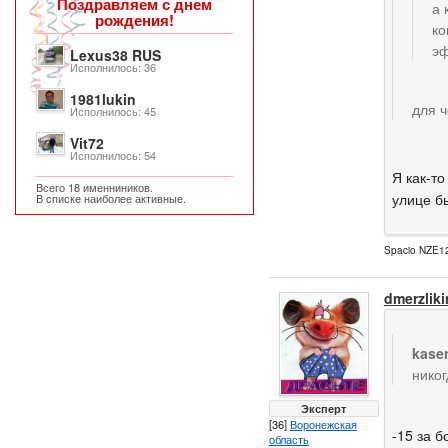
Поздравляем с днем
а 
рождения!
ко
эф
Lexus38 RUS
Исполнилось: 36
1981lukin
для ч
Исполнилось: 45
Vit72
Исполнилось: 54
Я как-то
Всего 18 именниников.
улице б
В списке наиболее активные.
Spacio NZE12
dmerzliki
kase
никог
Эксперт
[36]
Воронежская
-15 за б
область