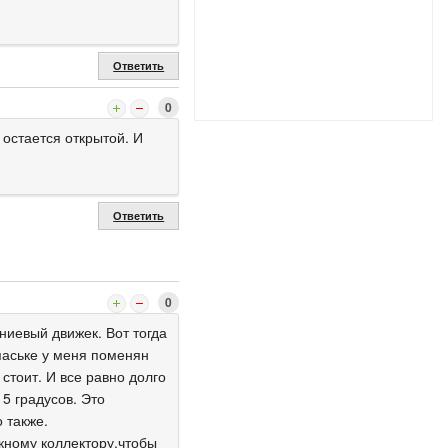
Ответить
0
 остается открытой. И
Ответить
0
иевый движек. Вот тогда
спаське у меня поменян
стоит. И все равно долго
5 градусов. Это
 также.
кному коллектору,чтобы