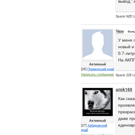
вывод : 
Spacio NZE12
Чен
боль
У меня л
новый и
0.7-литр
На АКПП
Активный
[25]
Приморский край
Написать сообщение
Spacio ZZE12
urok165
Как ска
проявля
прекрас
даже про
Активный
единовр
[27]
Хабаровский
край