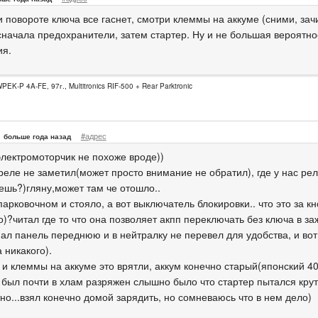
 повороте ключа все гаснет, смотри клеммы на аккуме (сними, зачи
сначала предохранители, затем стартер. Ну и не большая вероятнос
ия.
K-P 4A-FE, 97г., Multitronics RIF-500 + Rear Parktronic
#адрес
больше года назад
электромоторчик не похоже вроде))
реле не заметил(может просто внимание не обратил), где у нас рел
ешь?)гляну,может там че отошло..
арковочном и стояло, а вот выключатель блокировки.. что это за кно
о)?читал где то что она позволяет акпп переключать без ключа в з
мал панель переднюю и в нейтралку не перевел для удобства, и вот
 никакого).
 и клеммы на аккуме это врятли, аккум конечно старый(японский 40
 был почти в хлам разряжен слышно было что стартер пытался крут
но...взял конечно домой зарядить, но сомневаюсь что в нем дело)