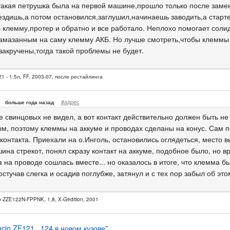
такая петрушка была на первой машине,прошло только после замен
ездишь,а потом остановился,заглушил,начинаешь заводить,а старт
л клемму,протер и обратно и все работало. Неплохо помогает соли
амазанным на саму клемму АКБ. Но лучше смотреть,чтобы клеммы
закручены,тогда такой проблемы не будет.
1 - 1.5л, FF, 2003-07, после рестайлинга
#адрес
больше года назад
е свинцовых не видел, а вот контакт действительно должен быть не
м, поэтому клеммы на аккуме и проводах сделаны на конус. Сам п
контакта. Приехали на о.Инголь, остановились оглядеться, место в
ина стрекот, понял скразу контакт на аккуме, подобное было, но вр
 на проводе сошлась вместе... но оказалось в итоге, что клемма б
остучав слегка и осадив поглубже, затянул и с тех пор забыл об это
o ZZE122N-FPPNK, 1,8, X-Gedition, 2001
acio ZE121...124 в новом кузове"