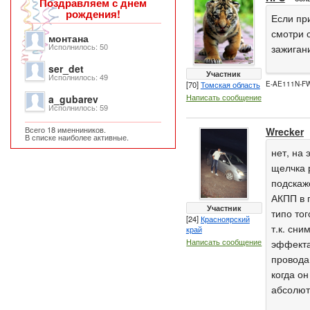
Поздравляем с днем
рождения!
Если при
смотри 
монтана
Исполнилось: 50
зажиган
ser_det
Участник
Исполнилось: 49
[70]
Томская область
E-AE111N-FWPE
Написать сообщение
a_gubarev
Исполнилось: 59
Всего 18 именниников.
Wrecker
В списке наиболее активные.
нет, на 
щелчка 
подскаж
АКПП в п
Участник
типо тог
[24]
Красноярский
т.к. сни
край
Написать сообщение
эффекта
провода
когда он
абсолют