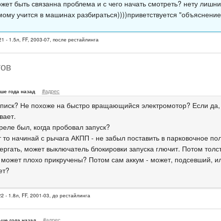
жет быть связанна проблема и с чего начать смотреть? нету лишни
мому учится в машинах разбираться))))приветствуется "объяснение 
1 - 1.5л, FF, 2003-07, после рестайлинга
тов
#адрес
ше года назад
а писк? Не похоже на быстро вращающийся электромотор? Если да,
вает.
реле был, когда пробовал запуск?
т то начинай с рычага АКПП - не забыл поставить в парковочное п
дергать, может выключатель блокировки запуска глючит. Потом тол
- может плохо прикручены? Потом сам аккум - может, подсевший, и
ает?
2 - 1.8л, FF, 2001-03, до рестайлинга
#адрес
ьше года назад