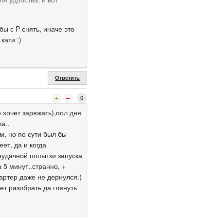
ы с P снять, иначе это
кати :)
Ответить
0
 хочет заряжать),пол дня
а..
, но по сути был бы
ет, да и когда
неудачной попытки запуска
5 минут..странно, +
тартер даже не дернулся:(
ет разобрать да глянуть