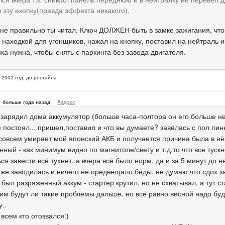
 эту кнопку(правда эффекта никакого).
 не правильно ты читал. Ключ ДОЛЖЕН быть в замке зажигания, чтоб
находкой для угонщиков, нажал на кнопку, поставил на нейтраль и 
ка нужна, чтобы снять с паркинга без завода двигателя.
, 2002 год, до рестайла
#адрес
больше года назад
зарядил дома аккумулятор (больше часа-полтора он его больше не
 постоял... пришел,поставил и что вы думаете? завелась с пол пинк
совсем умирает мой японский АКБ и получается причина была в нём
ный - как минимум видно по магнитоле/свету и т.д.то что все тускне
я завести всё тухнет, а вчера всё было норм, да и за 5 минут до 
же заводилась и ничего не предвещало беды, не думаю что сдох за 
был разряженный аккум - стартер крутил, но не схватывал, а тут с
им будут ли такие проблемы дальше, но всё равно весной надо буд
у..
всем кто отозвался:)