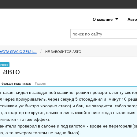
О машине
Авто
YOTA SPACIO ZE121....
НЕ ЗАВОДИТСЯ АВТО
кузове
 авто
#адрес
больше года назад
я такая. сидел в заведенной машине, решил проверить ленту свето
л через прикуриватель, через секунд 5 отсоединил и минут 10 реш
слишком уж быстро холодно стало) и бац..не заводится. табло заго
, а стартер не крутит, слышно лишь какойто писк когда пытаешься
игналки - тот же эффект.
анители проверил в салоне и под капотом - вроде не перегорели(з
ю, а то вечером толком не видно было).