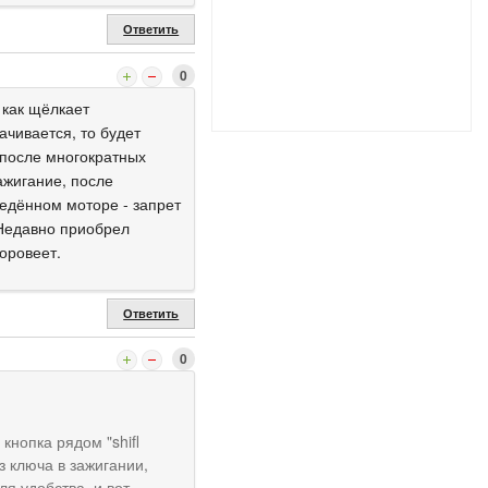
Ответить
0
 как щёлкает
ачивается, то будет
 после многократных
ажигание, после
ведённом моторе - запрет
 Недавно приобрел
оровеет.
Ответить
0
кнопка рядом "shifl
з ключа в зажигании,
я удобства, и вот