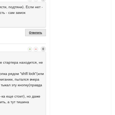
сти, подтяни). Если нет -
ть - сам замок
Ответить
0
е стартера находится, не
пка рядом "shifl lock"(или
ажигании, пытался вчера
 тыкал эту кнопку(правда
-ка еще стоит), но даже
ить, а тут тишина