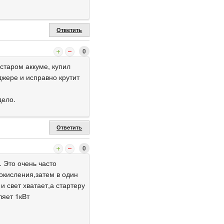
Ответить
0
 старом аккуме, купил
джере и исправно крутит
дело.
Ответить
0
 Это очень часто
окисления,затем в один
 свет хватает,а стартеру
ляет 1кВт