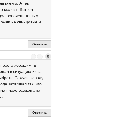
ы клемм. А так
ер молчит. Вышел
дол оооочень тонким
 были не свинцовые и
Ответить
0
 просто хорошим, а
опал в ситуацию из-за
ыбрать. Сажусь, завожу,
оде затягивал так, что
ыла плохо осажена на
м.
Ответить