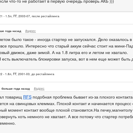
если что-то не работает в первую очередь проверь АКБ )))
1 - 1.5л, FF, 2003-07, после рестайлинга
#адрес
ше года назад
етом было такое - иногда стартер не запускался. Дело оказалось в
 все прошло. Интересно что старый аккум сейчас стоит на мини-Па
овый движок, даже зимой. А на 1.8 литра его и летом не хватало.
 есть выключатель блокировки запуска, вот в нем еще может быть 
2 - 1.8л, FF, 2001-03, до рестайлинга
#адрес
больше года назад
зал товарищ
RFS
подобная проблема бывает из-за плохого контакта.
ется на свинцовых клеммах. Плохой контакт и начинается процесс 
ный момент контакт вообще плохой становится.На печку,магнитолу и
вернуть хоть немного не хватает. А все потому что стартер потреб
еменно.