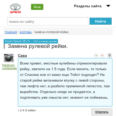
Разделы сайта
Вход
О машине
ГЛАВНАЯ
ФОРУМЫ
ЗАМЕНА РУЛЕВОЙ РЕЙКИ.
Автоклуб
Toyota Spacio ZE121...124 в новом кузове
Замена рулевой рейки.
Форумы
Сава
0
Сервисы и услуги
Всем привет, местные кулибины отремонтировали
Написать
Новости
сообщение
рейку, хватило на 1.5 года. Если менять, то только
от Спасика или от каких еще Тойот подходит? На
старой рейке витачивали втулку с левой стороны,
там люфта нет, а разбило прижимной лепесток, там
выработка. Отдельно нигде не продается, а
подтягивать уже смысла нет, момент не поймаешь,
1,5 X G edition
Ответить