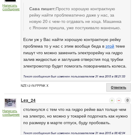
Написать
Сава пишет:
Просто хорошую контрактную
сообщение
рейку найти проблематично даже у нас, за
новую 20 с чем-то отдавать не хоца. Машинка
с Японии пришла, уже постукивало маненько.
Если уж у Вас найти хорошую контрактную рейку
проблема то у нас с этим вообще беда в
этой
теме
пишут что можно заменить электрорейку на гидро
залив жидкостью и заглушив отверстия под трубки
электромотор будет помогать поворачивать колеса.
Текст сообщения был изменен пользователем 31 янв 2015 в 08:21:53
NZE121N-FPPNK X
Ответить
Lex_24
0
столкнулся с тем что на гидро рейке вал толще чем
Написать
сообщение
на электро, но можно у токарей подогнать как нужно
по размеру в марте отпуск, буду пробовать.
Текст сообщения был изменен пользователем 31 янв 2015 в 06:42:04