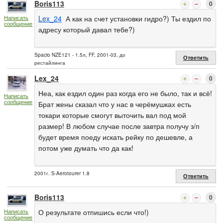
Boris113
0
Lex_24
А как на счет установки гидро?) Ты ездил по
Написать
сообщение
адресу который давал тебе?)
Spacio NZE121 - 1.5л, FF, 2001-03, до
Ответить
рестайлинга
Lex_24
0
Неа, как ездил один раз когда его не было, так и всё!
Написать
сообщение
Брат жены сказал что у нас в черёмушках есть
токари которые смогут выточить вал под мой
размер! В любом случае после завтра получу з/п
будет время поеду искать рейку по дешевле, а
потом уже думать что да как!
2001г. S-Aerotourer 1.8
Ответить
Boris113
0
О результате отпишись если что!)
Написать
сообщение