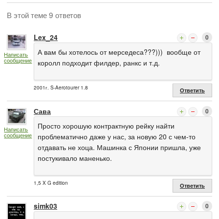
В этой теме 9 ответов
Lex_24
0
А вам бы хотелось от мерседеса???))) вообще от
Написать
сообщение
королл подходит филдер, ранкс и т.д.
2001г. S-Aerotourer 1.8
Ответить
Сава
0
Просто хорошую контрактную рейку найти
Написать
сообщение
проблематично даже у нас, за новую 20 с чем-то
отдавать не хоца. Машинка с Японии пришла, уже
постукивало маненько.
1,5 X G edition
Ответить
simk03
0