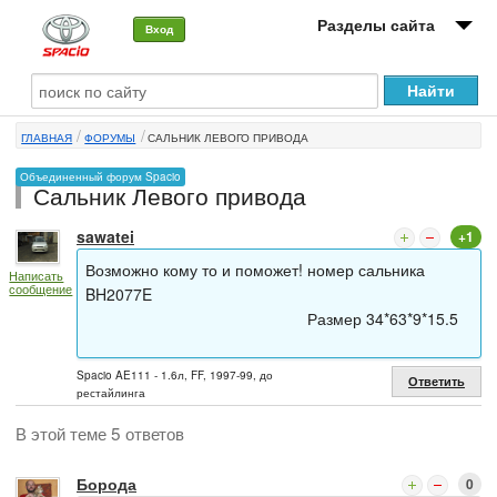
Разделы сайта
Вход
О машине
ГЛАВНАЯ
ФОРУМЫ
САЛЬНИК ЛЕВОГО ПРИВОДА
Автоклуб
Объединенный форум Spacio
Сальник Левого привода
Форумы
sawatei
+1
Сервисы и услуги
Возможно кому то и поможет! номер сальника
Написать
сообщение
Новости
BH2077E
Размер 34*63*9*15.5
Spacio AE111 - 1.6л, FF, 1997-99, до
Ответить
рестайлинга
В этой теме 5 ответов
Борода
0