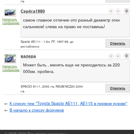
г\в
Серёга1980
0
самое главное отличие-это разный диаметр этих
Написать
сообщение
сальников! слева на право не поставишь!
Spacio AE111 - 1.6л, FF, 1997-99, до
Ответить
рестайлинга
валера
0
Может быть , менять еще не приходилось за 220
Написать
сообщение
000км. пробега.
SPACIO A111, 2000 г\в, RAUM NCZ20 2004
Ответить
г\в
←
К списку тем "Toyota Spacio AE111, AE115 в первом кузове"
←
В начало к списку форумов
© 2005-2026 Все права защищены