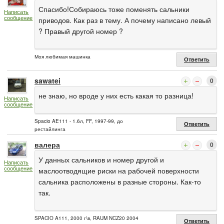
Спасибо!Собираюсь тоже поменять сальники
Написать
сообщение
приводов. Как раз в тему. А почему написано левый
? Правый другой номер ?
Моя любимая машинка
Ответить
sawatei
0
не знаю, но вроде у них есть какая то разница!
Написать
сообщение
Spacio AE111 - 1.6л, FF, 1997-99, до
Ответить
рестайлинга
валера
0
У данных сальников и номер другой и
Написать
сообщение
маслоотводящие риски на рабочей поверхности
сальника расположены в разные стороны. Как-то
так.
SPACIO A111, 2000 г\в, RAUM NCZ20 2004
Ответить