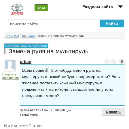
Разделы сайта
Вход
О машине
ГЛАВНАЯ
ФОРУМЫ
ЗАМЕНА РУЛЯ НА МУЛЬТИРУЛЬ
Автоклуб
Объединенный форум Spacio
Замена руля на мультируль
Форумы
urban
0
Сервисы и услуги
Всем привет!!! Кто-нибудь менял руль на
Написать
Новости
мультируль от какой-нибудь например камри? Есть
сообщение
желание поставить кожаный мультируль и
подключить к магнитоле, стандартное ли у тойот
посадочное место?
Spacio AE111 - 1.6л, FF, 1997-99, до
Ответить
рестайлинга
В этой теме 1 ответ