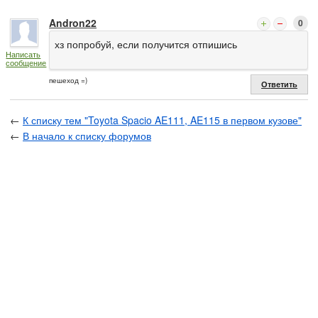
Andron22
0
хз попробуй, если получится отпишись
Написать
сообщение
пешеход =)
Ответить
←
К списку тем "Toyota Spacio AE111, AE115 в первом кузове"
←
В начало к списку форумов