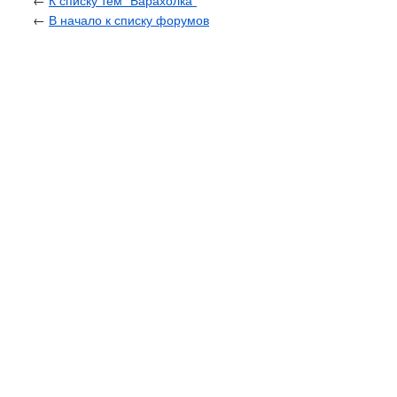
←
К списку тем "Барахолка"
←
В начало к списку форумов