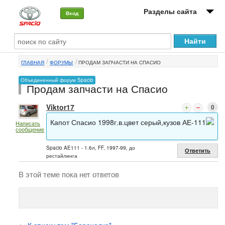
Разделы сайта
Вход
О машине
ГЛАВНАЯ
ФОРУМЫ
ПРОДАМ ЗАПЧАСТИ НА СПАСИО
Автоклуб
Объединенный форум Spacio
Продам запчасти на Спасио
Форумы
Viktor17
0
Сервисы и услуги
Капот Спасио 1998г.в.цвет серый,кузов АЕ-111
Написать
сообщение
Новости
Spacio AE111 - 1.6л, FF, 1997-99, до
Ответить
рестайлинга
В этой теме пока нет ответов