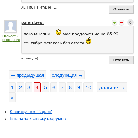
AE 115, 1.8, 4WD 98 г.в.
Ответить
paren.best
0
пока мыслим....
мое предложение на 25-26
Написать
сообщение
сентября осталось без ответа
пешеход =)
Ответить
← предыдущая
следующая →
|
1
2
3
4
5
6
7
8
9
10
дальше →
|
»
←
К списку тем "Гараж"
←
В начало к списку форумов