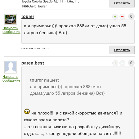
Toyota Corolla Spacio AE111 - 1.6л, FF,
Ответить
1999,Aero Tourer
tourer
0
а я приморье)))! проехал 888км от дома),ушло 55
Написать
сообщение
литров бензина) Вот)
мечтаю о марке=)
Ответить
paren.best
0
Написать
tourer пишет:
сообщение
а я приморье)))! проехал 888км от
дома),ушло 55 литров бензина) Вот)
не плохо!!!, а с какой скоростью двигался? и
каково время полета?...
...а я сегодня визитки на разработку дизайнеру
отдал......, к концу недели обещали наваять!!!!!!