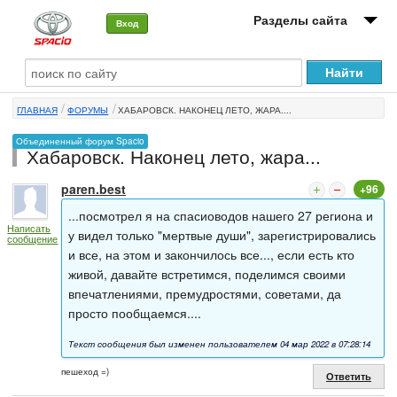
Разделы сайта
Вход
О машине
ГЛАВНАЯ
ФОРУМЫ
ХАБАРОВСК. НАКОНЕЦ ЛЕТО, ЖАРА....
Автоклуб
Объединенный форум Spacio
Хабаровск. Наконец лето, жара...
Форумы
paren.best
+96
Сервисы и услуги
...посмотрел я на спасиоводов нашего 27 региона и
Написать
Новости
у видел только "мертвые души", зарегистрировались
сообщение
и все, на этом и закончилось все..., если есть кто
живой, давайте встретимся, поделимся своими
впечатлениями, премудростями, советами, да
просто пообщаемся....
Текст сообщения был изменен пользователем 04 мар 2022 в 07:28:14
пешеход =)
Ответить