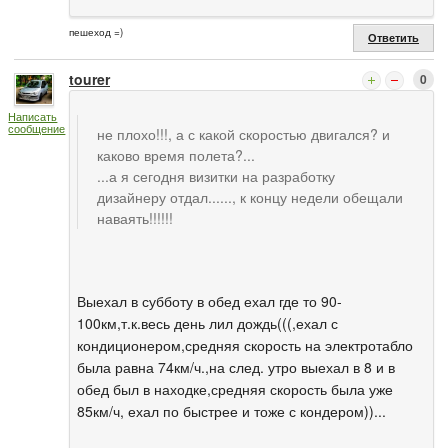
пешеход =)
Ответить
tourer
0
Написать
сообщение
не плохо!!!, а с какой скоростью двигался? и
каково время полета?...
...а я сегодня визитки на разработку
дизайнеру отдал......, к концу недели обещали
наваять!!!!!!
Выехал в субботу в обед ехал где то 90-
100км,т.к.весь день лил дождь(((,ехал с
кондиционером,средняя скорость на электротабло
была равна 74км/ч.,на след. утро выехал в 8 и в
обед был в находке,средняя скорость была уже
85км/ч, ехал по быстрее и тоже с кондером))...