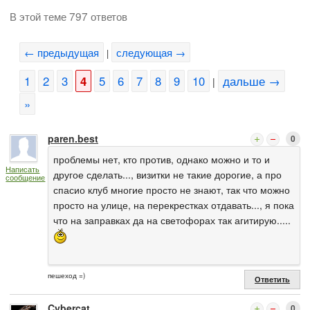
В этой теме 797 ответов
← предыдущая
следующая →
|
1
2
3
4
5
6
7
8
9
10
дальше →
|
»
paren.best
0
проблемы нет, кто против, однако можно и то и
Написать
другое сделать..., визитки не такие дорогие, а про
сообщение
спасио клуб многие просто не знают, так что можно
просто на улице, на перекрестках отдавать..., я пока
что на заправках да на светофорах так агитирую.....
пешеход =)
Ответить
Cybercat
0