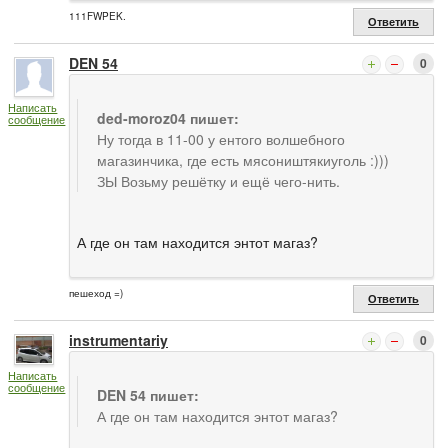
111FWPEK.
Ответить
DEN 54
0
Написать
ded-moroz04 пишет:
сообщение
Ну тогда в 11-00 у ентого волшебного
магазинчика, где есть мясоништякиуголь :)))
ЗЫ Возьму решётку и ещё чего-нить.
А где он там находится энтот магаз?
пешеход =)
Ответить
instrumentariy
0
Написать
сообщение
DEN 54 пишет:
А где он там находится энтот магаз?