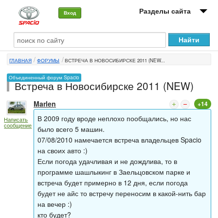
Разделы сайта
Вход
О машине
ГЛАВНАЯ
ФОРУМЫ
ВСТРЕЧА В НОВОСИБИРСКЕ 2011 (NEW...
Автоклуб
Объединенный форум Spacio
Встреча в Новосибирске 2011 (NEW)
Форумы
Marlen
+14
Сервисы и услуги
В 2009 году вроде неплохо пообщались, но нас
Написать
сообщение
Новости
было всего 5 машин.
07/08/2010 намечается встреча владельцев Spacio
на своих авто :)
Если погода удачливая и не дождлива, то в
программе шашлыкинг в Заельцовском парке и
встреча будет примерно в 12 дня, если погода
будет не айс то встречу переносим в какой-нить бар
на вечер :)
кто будет?