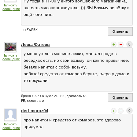
Ну тогда в 11-00 у ентого волшебного магазинчика,
Написать
где есть мясоништякиуголь :))) ЗЫ Возьму решётку и
сообщение
ещё чего-нить.
111FWPEK.
Ответить
Леша Фатеев
0
у меня уголь в машине лежит, мангал вроде в
Написать
сообщение
беседках есть, но свой возьму, он как то привычнее.
безалк напитки с собой возьму.
ребята! средства от комаров берите, вчера у дома и
то покусали!
Spacio 1997 г.в. кузов АЕ-111, двигатель 4А-
Ответить
FE, салон 2-2-2
ded-moroz04
0
про напитки и средство от комаров, это здорово
Написать
придумал
сообщение