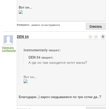
Вот он...
therepair.ru - ремонт эл.инструмента
Ответить
DEN 54
0
Написать
instrumentariy пишет:
сообщение
DEN 54 пишет:
А где он там находится энтот магаз?
Вот он...
Благодарю..) кароч скидываемся по три сотки да..?
пешеход =)