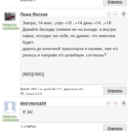
Ответить
Леша Фатеев
0
Завтра, 14 мая,: утро +10...+14 день +14...+18
Написать
сообщение
Давайте беседку снимем не на въезде, а внутри
парка, погодка так себе, не думаю, что ажиотаж
будет.
дорога до конечной транспорта и налево, там ч/з
рельсы и направо ч/з шлакбаум. согласны?
[IMG][/IMG]
Spacio 1997 г.в. кузов АЕ-111, двигатель 4А-
Ответить
FE, салон 2-2-2
ded-moroz04
0
Я ЗА!
Написать
сообщение
111FWPEK.
Ответить