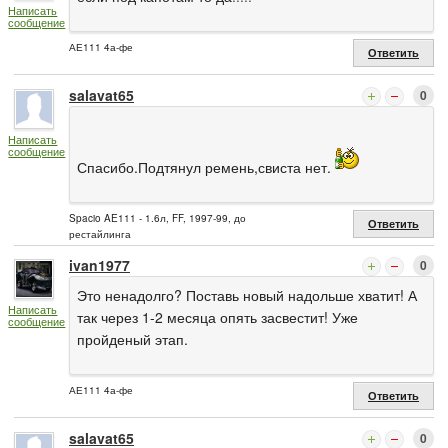
Написать
сообщение
АЕ111 4а-фе
Ответить
salavat65
0
Написать
сообщение
Спасибо.Подтянул ремень,свиста нет.
Spacio AE111 - 1.6л, FF, 1997-99, до
Ответить
рестайлинга
ivan1977
0
Это ненадолго? Поставь новый надольше хватит! А
Написать
так через 1-2 месяца опять засвестит! Уже
сообщение
пройденый этап.
АЕ111 4а-фе
Ответить
salavat65
0