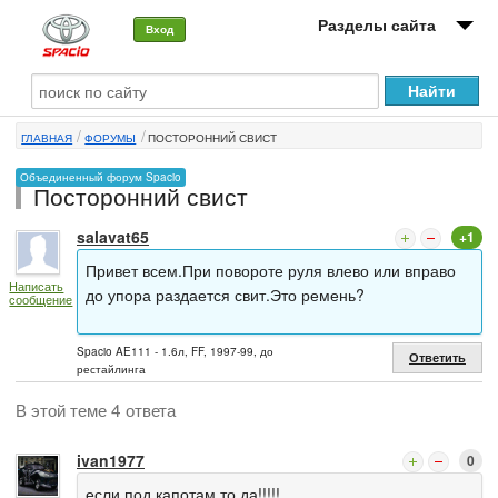
Разделы сайта
Вход
О машине
ГЛАВНАЯ
ФОРУМЫ
ПОСТОРОННИЙ СВИСТ
Автоклуб
Объединенный форум Spacio
Посторонний свист
Форумы
salavat65
+1
Сервисы и услуги
Привет всем.При повороте руля влево или вправо
Написать
Новости
до упора раздается свит.Это ремень?
сообщение
Spacio AE111 - 1.6л, FF, 1997-99, до
Ответить
рестайлинга
В этой теме 4 ответа
ivan1977
0
если под капотам то да!!!!!