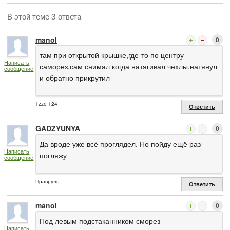
В этой теме 3 ответа
manol
0
там при открытой крышке,где-то по центру
Написать
саморез.сам снимал когда натягивал чехлы,натянул
сообщение
и обратно прикрутил
1zze 124
Ответить
GADZYUNYA
0
Да вроде уже всё проглядел. Но пойду ещё раз
Написать
погляжу
сообщение
Правруль
Ответить
manol
0
Под левым подстаканником сморез
Написать