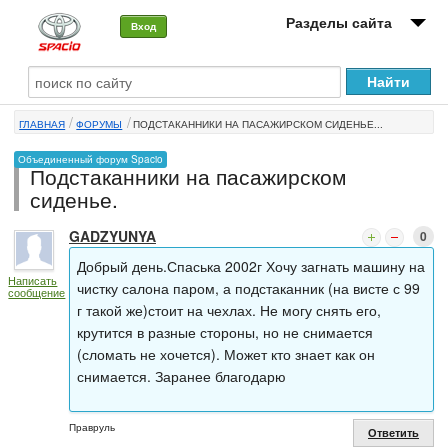
Разделы сайта
Вход
О машине
ГЛАВНАЯ
ФОРУМЫ
ПОДСТАКАННИКИ НА ПАСАЖИРСКОМ СИДЕНЬЕ...
Автоклуб
Объединенный форум Spacio
Подстаканники на пасажирском
Форумы
сиденье.
Сервисы и услуги
GADZYUNYA
0
Новости
Добрый день.Спаська 2002г Хочу загнать машину на
Написать
чистку салона паром, а подстаканник (на висте с 99
сообщение
г такой же)стоит на чехлах. Не могу снять его,
крутится в разные стороны, но не снимается
(сломать не хочется). Может кто знает как он
снимается. Заранее благодарю
Правруль
Ответить