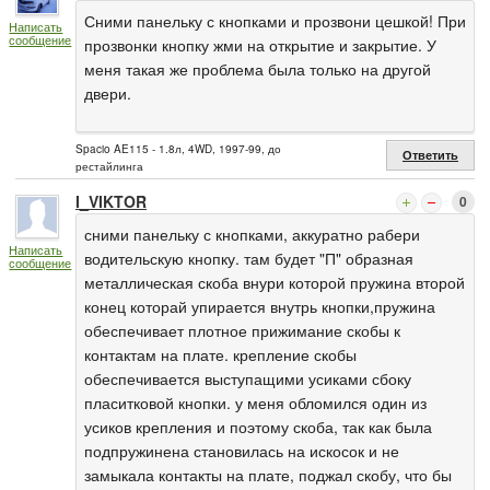
Сними панельку с кнопками и прозвони цешкой! При
Написать
сообщение
прозвонки кнопку жми на открытие и закрытие. У
меня такая же проблема была только на другой
двери.
Spacio AE115 - 1.8л, 4WD, 1997-99, до
Ответить
рестайлинга
I_VIKTOR
0
сними панельку с кнопками, аккуратно рабери
Написать
водительскую кнопку. там будет "П" образная
сообщение
металлическая скоба внури которой пружина второй
конец которай упирается внутрь кнопки,пружина
обеспечивает плотное прижимание скобы к
контактам на плате. крепление скобы
обеспечивается выступащими усиками сбоку
пласитковой кнопки. у меня обломился один из
усиков крепления и поэтому скоба, так как была
подпружинена становилась на искосок и не
замыкала контакты на плате, поджал скобу, что бы