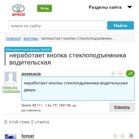
Разделы сайта
Вход
О машине
ГЛАВНАЯ
ФОРУМЫ
НЕРАБОТАЕТ КНОПКА СТЕКЛОПОДЪЕМНИКА...
Автоклуб
Объединенный форум Spacio
неработает кнопка стеклоподъемника
Форумы
водительская
Сервисы и услуги
демидов
+7
Новости
неработает кнопка стеклопдьемника водительская
Написать
дверь
сообщение
Spacio AE111 - 1.6л, FF, 1997-99, до
Ответить
рестайлинга
В этой теме 2 ответа
forost
0