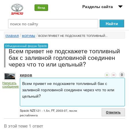
Разделы сайта
Вход
О машине
ГЛАВНАЯ
ФОРУМЫ
ВСЕМ ПРИВЕТ НЕ ПОДСКАЖЕТЕ ТОПЛИВНЫЙ...
Автоклуб
Объединенный форум Spacio
Всем привет не подскажете топливный
Форумы
бак с заливной горловиной соединен
через что то или цельный?
Сервисы и услуги
киров
0
Новости
Всем привет не подскажете топливный бак с
Написать
сообщение
заливной горловиной соединен через что то или
цельный?
Spacio NZE121 - 1.5л, FF, 2003-07, после
Ответить
рестайлинга
В этой теме 1 ответ