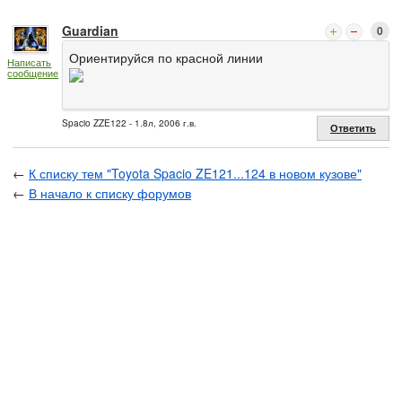
Guardian
0
Ориентируйся по красной линии
Написать
сообщение
Spacio ZZE122 - 1.8л, 2006 г.в.
Ответить
←
К списку тем "Toyota Spacio ZE121...124 в новом кузове"
←
В начало к списку форумов