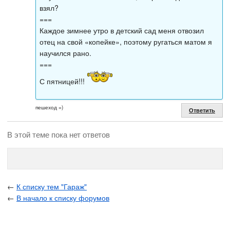
взял?
===
Каждое зимнее утро в детский сад меня отвозил
отец на свой «копейке», поэтому ругаться матом я
научился рано.
===
С пятницей!!!
пешеход =)
Ответить
В этой теме пока нет ответов
←
К списку тем "Гараж"
←
В начало к списку форумов