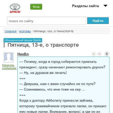
Разделы сайта
Вход
О машине
ГЛАВНАЯ
ФОРУМЫ
ПЯТНИЦА, 13-Е, О ТРАНСПОРТЕ
Автоклуб
Объединенный форум Spacio
Пятница, 13-е, о транспорте
Форумы
НикВл
0
Сервисы и услуги
— Почему, когда в город собирается приехать
Написать
Новости
президент, сразу начинают ремонтировать дороги?
сообщение
— Ну, не дураков же лечить!
===
— Девушка, нам с вами случайно не по пути?
— Сомневаюсь, что мне тоже на хер …
===
Когда к доктору Айболиту принесли зайчика,
которому трамвайчиком отрезало лапки, он пришил
ему новые лапки. Внимание, вопрос: а где он их