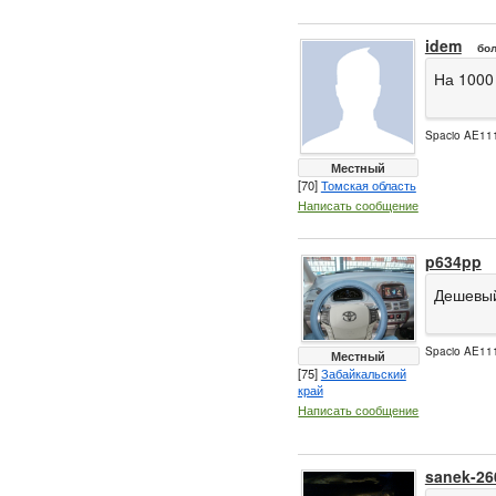
idem
бол
На 1000
Spacio AE111
Местный
[70]
Томская область
Написать сообщение
p634pp
Дешевый 
Spacio AE111
Местный
[75]
Забайкальский
край
Написать сообщение
sanek-26