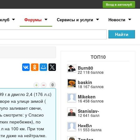
Вход в автоклуб
клуб
Форумы
Сервисы и услуги
Новости
ТОП10
Burn80
22 118 баллов
baskin
0
18 167 баллов
г.в двигло 2,4 (176 л.с)
Mikeken
воре на улице зимой (
16 458 баллов
тупо заливает свечи,
Stanislav-
ь смотрите: у Спасио
12 641 балл
тких перебежек), по
НикВл
 л на 100 км. При том
11 553 балла
ти даже на нейтралке.
Zan4ez