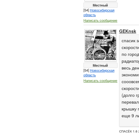
Местный
[54]
Новосибирская
область
Написать сообщение
GEKnsk
спасик з
скорости
по город
радиато
Местный
весь ден
[54]
Новосибирская
экономи
область
Написать сообщение
сооовсе
скорости
(долго г
перевали
крышку п
еще 9 ли
СПАСЁК 1.6 