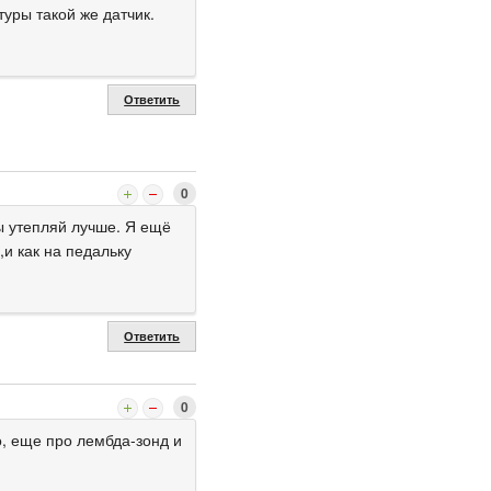
туры такой же датчик.
Ответить
0
ы утепляй лучше. Я ещё
,и как на педальку
Ответить
0
го, еще про лембда-зонд и