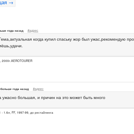
щая →
#адрес
ьше года назад
Тема,актуальная когда купил спаську жор был ужас,рекомендую про
мёшь,удачи.
E, 2000г.AEROTOURER
#адрес
больше года назад
а ужасно большая, и причин на это может быть много
 - 1.6л, FF, 1997-99, до рестайлинга