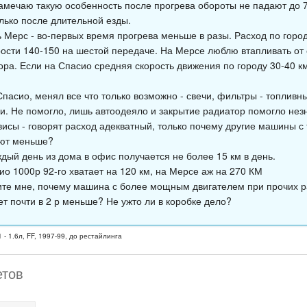
замечаю такую особенность после прогрева обороты не падают до 70
олько после длительной езды.
 Мерс - во-первых время прогрева меньше в разы. Расход по городу
рости 140-150 на шестой передаче. На Мерсе люблю втапливать от
ра. Если на Спасио средняя скорость движения по городу 30-40 км/
Спасио, менял все что только возможно - свечи, фильтры - топлив
и. Не помогло, лишь автоодеяло и закрытие радиатор помогло нез
висы - говорят расход адекватный, только почему другие машины с
ют меньше?
ждый день из дома в офис получается не более 15 км в день.
ио 1000р 92-го хватает на 120 км, на Мерсе аж на 270 КМ
те мне, почему машина с более мощным двигателем при прочих р
ет почти в 2 р меньше? Не ужто ли в коробке дело?
 - 1.6л, FF, 1997-99, до рестайлинга
етов