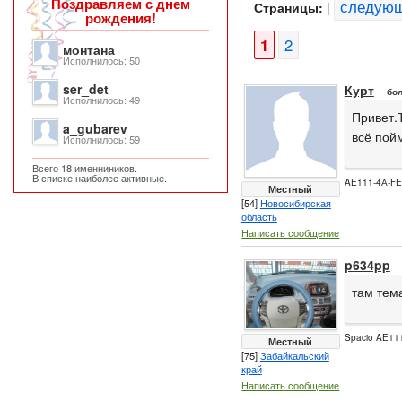
Поздравляем с днем
следую
Страницы:
|
рождения!
1
2
монтана
Исполнилось: 50
ser_det
Курт
бол
Исполнилось: 49
Привет.
a_gubarev
всё пой
Исполнилось: 59
Всего 18 именниников.
В списке наиболее активные.
AE111-4А-F
Местный
[54]
Новосибирская
область
Написать сообщение
p634pp
там тем
Spacio AE111
Местный
[75]
Забайкальский
край
Написать сообщение