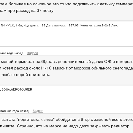
там большая но основное это то что подключить к датчику темпера
там про расход на 37 посту.
N-FPPEK, 1,6л, Код цвета: 199,Дата выпуска: 1997.03, Комплектация 2+2+2.Люк.
#адрес
ьше года назад
меняй термостат на88,ставь дополнительный дачик ОЖ и в мороз
 котёл расход около11-16,зависит от морозов,обильного снегопада
 люблю порой притопить.
E, 2000г.AEROTOURER
#адрес
больше года назад
 вся эта "подготовка к зиме" обойдется в 6 т.р с заменой всего это
пишите. Странно, что на мерсе не надо даже закрывать радиатор