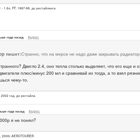
 - 1.6л, FF, 1997-99, до рестайлинга
#адрес
ьше года назад
pp пишет:
Странно, что на мерсе не надо даже закрывать радиатор
странного? Двигло 2.4, оно тепла столько выделяет, что его еще и 
вигатели плюс/минус 200 мл и сравнивай их тогда, а то взял рязниц
шься чему-то.
, 2002 год, до рестайла
#адрес
ьше года назад
6000р я не понял?
E, 2000г.AEROTOURER