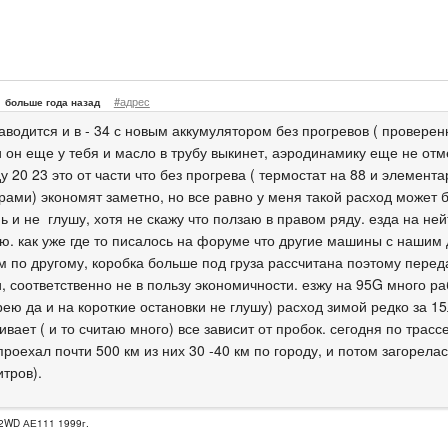
#адрес
больше года назад
аводится и в - 34 с новым аккумулятором без прогревов ( проверенн
 он еще у тебя и масло в трубу выкинет, аэродинамику еще не отме
у 20 23 это от части что без прогрева ( термостат на 88 и элемента
рами) экономят заметно, но все равно у меня такой расход может 
ь и не глушу, хотя не скажу что ползаю в правом ряду. езда на не
ю. как уже где то писалось на форуме что другие машины с нашим 
м по другому, коробка больше под груза рассчитана поэтому перед
, соответственно не в пользу экономичности. езжу на 95G много р
рею да и на короткие остановки не глушу) расход зимой редко за 15
вает ( и то считаю много) все зависит от пробок. сегодня по трасс
роехал почти 500 км из них 30 -40 км по городу, и потом загорелась
тров).
2WD АЕ111 1999г.