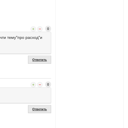
0
чти тему"про расход"и
Ответить
0
Ответить