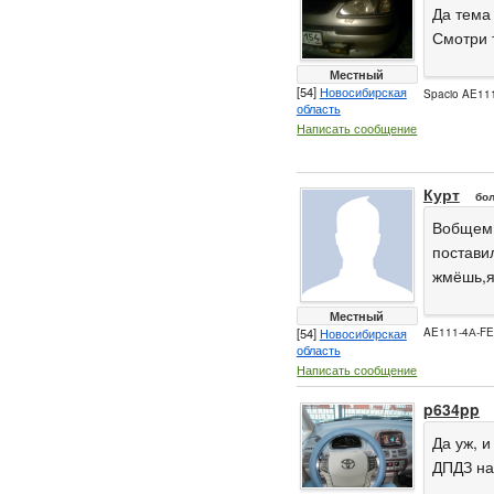
Да тема 
Смотри 
Местный
[54]
Новосибирская
Spacio AE111
область
Написать сообщение
Курт
бол
Вобщем 
поставил
жмёшь,я
Местный
[54]
Новосибирская
AE111-4А-F
область
Написать сообщение
p634pp
Да уж, и
ДПДЗ на