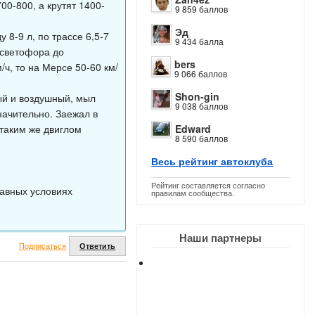
0-800, а крутят 1400-
9 859 баллов
Эд
 8-9 л, по трассе 6,5-7
9 434 балла
 светофора до
bers
ч, то на Мерсе 50-60 км/
9 066 баллов
Shon-gin
ный и воздушный, мыл
9 038 баллов
начительно. Заежал в
 таким же двиглом
Edward
8 590 баллов
Весь рейтинг автоклуба
Рейтинг составляется согласно
авных условиях
правилам сообщества.
Наши партнеры
Подписаться
Ответить