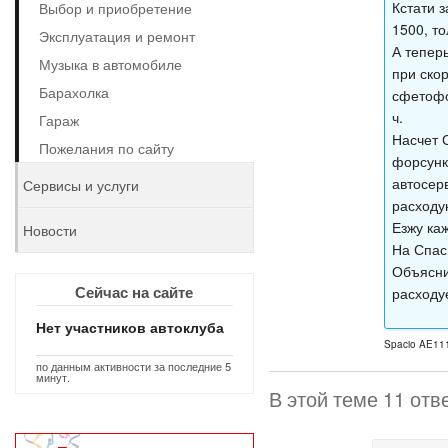
Кстати 
Выбор и приобретение
1500, т
Эксплуатация и ремонт
А теперь
Музыка в автомобиле
при ско
Барахолка
сфетофо
ч.
Гараж
Насчет 
Пожелания по сайту
форсунк
автосер
Сервисы и услуги
расходу
Езжу ка
Новости
На Спас
Объясни
Сейчас на сайте
расходу
Нет участников автоклуба
Spacio AE111
по данным активности за последние 5
минут.
В этой теме 11 отв