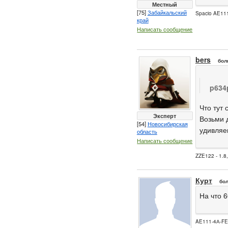
Местный
[75]
Забайкальский
Spacio AE111
край
Написать сообщение
bers
бол
p634
Что тут 
Эксперт
Возьми д
[54]
Новосибирская
удивляе
область
Написать сообщение
ZZE122 - 1.8
Курт
бол
На что 
AE111-4А-F