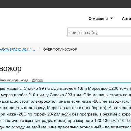
О машине
Авто
YOTA SPACIO AE111,...
OVER ТОПЛИВОЖОР
вожор
#адрес
больше года назад
ве машины Спасио 99 г.в с двигателем 1,6 и Мерседес С200 тоже 99 
мерса пробег 210 т.км, у Спасио 223 т км. Обе машины стоять во д
а спасио стоит электрокотел, иначе если ниже -20С не заводится, 
ело делать подгазовку, Мерс заводится с полоборота). А вот тепер
ри ниже -20С по городу 20-23л если без прогрева, в режиме с коро
 с частично закрытым радиатором) при скорости 120-130 км/ч 10-12
зды по городу на этой машине предельно экономный - по возможнос