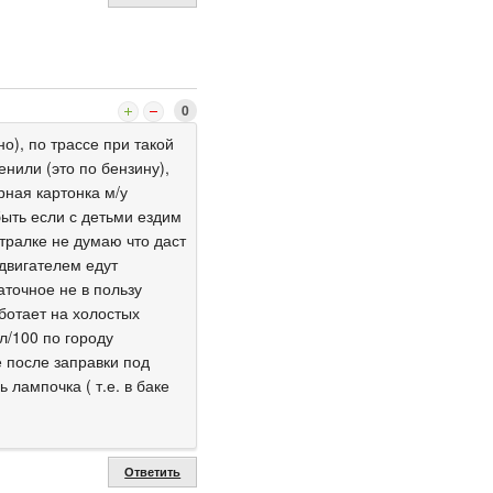
0
о), по трассе при такой
нили (это по бензину),
рная картонка м/у
быть если с детьми ездим
йтралке не думаю что даст
двигателем едут
аточное не в пользу
аботает на холостых
л/100 по городу
е после заправки под
 лампочка ( т.е. в баке
Ответить