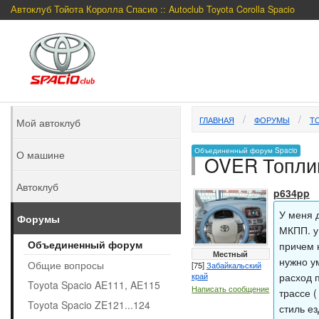
Автоклуб Тойота Королла Спасио :: Autoclub Toyota Corolla Spacio
ГЛАВНАЯ
ФОРУМЫ
TO
Мой автоклуб
Объединенный форум Spacio
О машине
OVER Топли
Автоклуб
p634pp
У меня д
Форумы
МКПП. у 
Объединенный форум
причем н
Местный
нужно ум
Общие вопросы
[75]
Забайкальский
край
расход п
Toyota Spacio AE111, AE115
Написать сообщение
трассе (
Toyota Spacio ZE121...124
стиль е