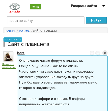
Разделы сайта
Вход
О машине
ГЛАВНАЯ
ФОРУМЫ
САЙТ С ПЛАНШЕТА
Автоклуб
Работа сайта
Сайт с планшета
Форумы
bers
0
Сервисы и услуги
Очень часто читаю форум с планшета.
Написать
Новости
Общее ощущение - как-то не очень.
сообщение
Часто картинки закрывают текст, и некоторые
элементы управления заходить друг на друга.
Ну и большего всего вызывает нарекание меню,
которое выпадающее.
Смотрел и сафари и в хроме. В сафари
поприличней кстати смотрится.