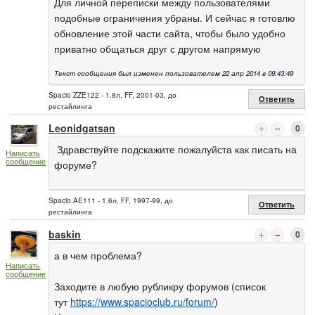
Для личной переписки между пользователями
подобные ограничения убраны. И сейчас я готовлю
обновление этой части сайта, чтобы было удобно
приватно общаться друг с другом напрямую
Текст сообщения был изменен пользователем 22 апр 2014 в 09:43:49
Spacio ZZE122 - 1.8л, FF, 2001-03, до
Ответить
рестайлинга
Leonidgatsan
0
Здравствуйте подскажите пожалуйста как писать на
Написать
сообщение
форуме?
Spacio AE111 - 1.6л, FF, 1997-99, до
Ответить
рестайлинга
baskin
0
а в чем проблема?
Написать
сообщение
Заходите в любую рубликру форумов (список
тут
https://www.spacioclub.ru/forum/
)