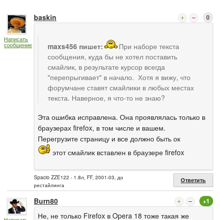
baskin
0
Написать
сообщение
maxs456 пишет:
При наборе текста
сообщения, куда бы не хотел поставить
смайлик, в результате курсор всегда
"перепрыгивает" в начало. Хотя я вижу, что
форумчане ставят смайлики в любых местах
текста. Наверное, я что-то не знаю?
Эта ошибка исправлена. Она проявлялась только в
браузерах firefox, в том числе и вашем.
Перегрузите страницу и все должно быть ок
этот смайлик вставлен в браузере firefox
Spacio ZZE122 - 1.8л, FF, 2001-03, до
Ответить
рестайлинга
Burn80
+1
Не, не только Firefox в Opera 18 тоже такая же
Написать