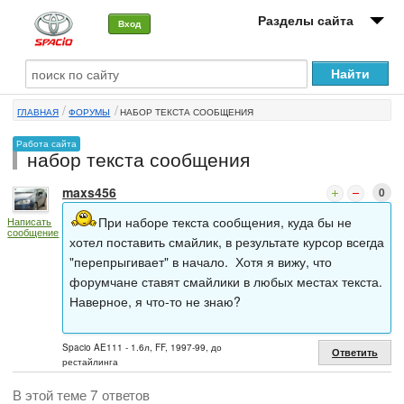
Разделы сайта
Вход
О машине
ГЛАВНАЯ
ФОРУМЫ
НАБОР ТЕКСТА СООБЩЕНИЯ
Автоклуб
Работа сайта
набор текста сообщения
Форумы
maxs456
0
Сервисы и услуги
При наборе текста сообщения, куда бы не
Написать
сообщение
Новости
хотел поставить смайлик, в результате курсор всегда
"перепрыгивает" в начало. Хотя я вижу, что
форумчане ставят смайлики в любых местах текста.
Наверное, я что-то не знаю?
Spacio AE111 - 1.6л, FF, 1997-99, до
Ответить
рестайлинга
В этой теме 7 ответов