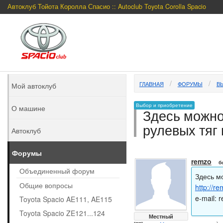
Автоклуб Тойота Королла Спасио :: Autoclub Toyota Corolla Spacio
ГЛАВНАЯ
ФОРУМЫ
В
Мой автоклуб
Выбор и приобретение
О машине
Здесь можно
рулевых тяг
Автоклуб
Форумы
remzo
б
Объединенный форум
Здесь м
Общие вопросы
http://r
e-mail:
r
Toyota Spacio AE111, AE115
Toyota Spacio ZE121...124
Местный