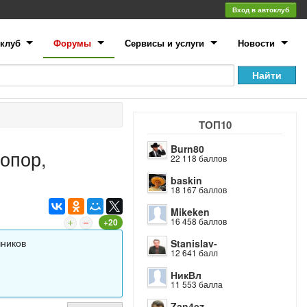
Вход в автоклуб
клуб
Форумы
Сервисы и услуги
Новости
ТОП10
Burn80
опор,
22 118 баллов
baskin
18 167 баллов
Mikeken
16 458 баллов
+20
чников
Stanislav-
12 641 балл
НикВл
11 553 балла
Zan4ez