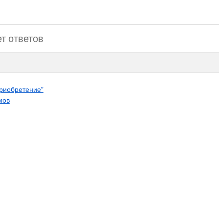
ет ответов
приобретение"
мов