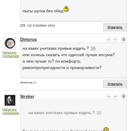
пысы шутка без обид
ZZE 122 X-Gedition 2004
Ответить
Dimorus
0
на каких унитазах привык ездить ? :)))
Написать
или хочешь сказать что одиссей лучше ипсума?
сообщение
а чем лучше то? по комфорту,
ремонтропригодности и прожорливости?
пешеход =)
Ответить
Stryker
0
Написать
на каких унитазах привык ездить ? :)))
сообщение
Так типа хондаводы про "тайоты" лопочут