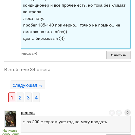
кондиционер и все прочее есть. но тока без климат
контроля.
люка нету.
пробег 135-140 примерно... точно не помню.. не
смотрю на это табло))
цвет...бирюзовый :)))
пешеход =)
Ответить
В этой теме 34 ответа
следующая →
|
1
2
3
4
peress
0
я за 200 с торгом уже год не могу продать
Написать
сообщение