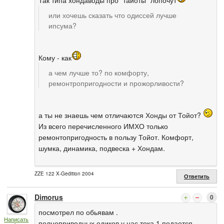
или хочешь сказать что одиссей лучше
ипсума?
Кому - как
а чем лучше то? по комфорту,
ремонтропригодности и прожорливости?
а ты не знаешь чем отличаются Хонды от Тойот?
Из всего перечисленного ИМХО только
ремонтопригодность в пользу Тойот. Комфорт,
шумка, динамика, подвеска + Хондам.
ZZE 122 X-Gedition 2004
Ответить
Dimorus
0
посмотрел по обьявам .
Написать
полноприводных одиков у нас тока 1 подается.