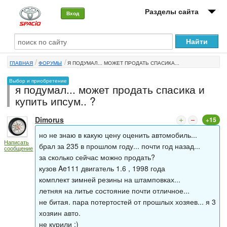
Разделы сайта
Вход
О машине
ГЛАВНАЯ
ФОРУМЫ
Я ПОДУМАЛ... МОЖЕТ ПРОДАТЬ СПАСИКА...
Автоклуб
Выбор и приобретение
я подумал... может продать спасика и
Форумы
купить ипсум.. ?
Сервисы и услуги
Dimorus
+15
Новости
но не знаю в какую цену оценить автомобиль...
Написать
брал за 235 в прошлом году... почти год назад...
сообщение
за сколько сейчас можно продать?
кузов Ae111 двигатель 1.6 , 1998 года
комплект зимней резины на штамповках...
летняя на литье состояние почти отличное...
не битая. пара потертостей от прошлых хозяев... я 3
хозяин авто.
не курили :)