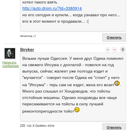
хотел такого взять
http://auto.drom.ru/?id=3380914
но его сегодня и купили... когда узнавал про него...
его в этот момент и продавали... :(
пешеход =)
Ответить
Stryker
0
Возьми лучше Одиссея. У меня друг Одика поменял
Написать
на свежего Ипсума с доплатой - повелся на год
сообщение
выпуска, сейчас жалеет уже полгода ездит и
"мучается" - говорит после Одика не "стоит" у него
на "Ипсума" - терь сам не ездит, жена его возит
.
Много раз слышал от Хондоводов, что тойоты
отстойные машины. Однако хондоводы все чаще
пересаживаются на тойоты в силу лучшей
ремонтопригодности тойот
ZZE 122 X-Gedition 2004
Ответить