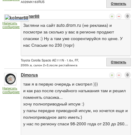
А026МХ163RUS
Ответить
kolmar88
0
Написать
Загляни на сайт auto.drom.ru (не реклама) и
сообщение
посмотри за сколько у вас в регионе продают
спасики :) Ну а там уже соорентируйся по цене. У
нас Спаськи по 230 (торг)
Toyota Corolla Spacio AE111N - 1.6л, FF,
Ответить
2000г.в, салон 2+3,после рестайлинга
Dimorus
0
там я в первую очередь и смотрел )))
Написать
и как раз после случайного натыкания там и решил
сообщение
поменять спасика...
хочу полноприводный ипсум :)
у папы передне приводной ипсум, но хочется еще и
полноприводное авто иметь:)
у нас по региону спаси 98-2000 года от 230 до 260...