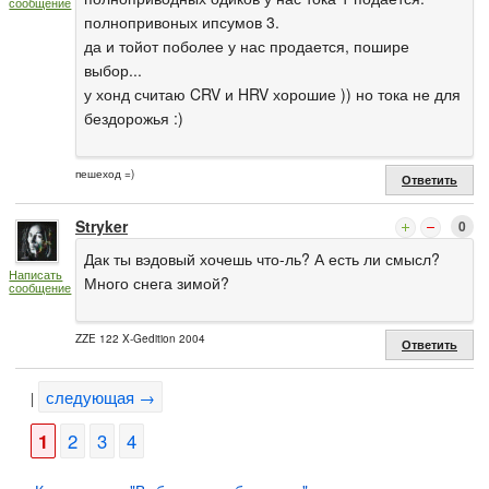
сообщение
полнопривоных ипсумов 3.
да и тойот поболее у нас продается, пошире
выбор...
у хонд считаю CRV и HRV хорошие )) но тока не для
бездорожья :)
пешеход =)
Ответить
Stryker
0
Дак ты вэдовый хочешь что-ль? А есть ли смысл?
Написать
Много снега зимой?
сообщение
ZZE 122 X-Gedition 2004
Ответить
следующая →
|
1
2
3
4