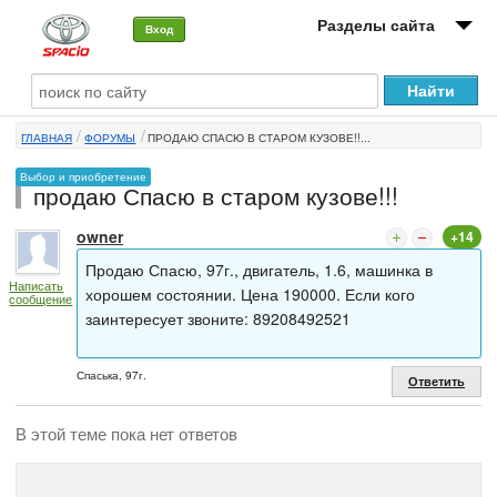
Разделы сайта
Вход
О машине
ГЛАВНАЯ
ФОРУМЫ
ПРОДАЮ СПАСЮ В СТАРОМ КУЗОВЕ!!...
Автоклуб
Выбор и приобретение
продаю Спасю в старом кузове!!!
Форумы
owner
+14
Сервисы и услуги
Продаю Спасю, 97г., двигатель, 1.6, машинка в
Написать
Новости
хорошем состоянии. Цена 190000. Если кого
сообщение
заинтересует звоните: 89208492521
Спаська, 97г.
Ответить
В этой теме пока нет ответов