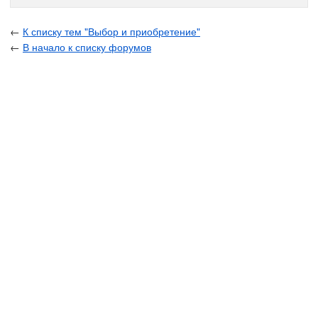
←
К списку тем "Выбор и приобретение"
←
В начало к списку форумов