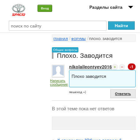
Разделы сайта
Вход
О машине
ГЛАВНАЯ
ФОРУМЫ
ПЛОХО. ЗАВОДИТСЯ
Автоклуб
Общие вопросы
Плохо. Заводится
Форумы
nikolaileontyev2016
-1
Сервисы и услуги
Плохо заводится
Написать
Новости
сообщение
пешеход =)
Ответить
В этой теме пока нет ответов