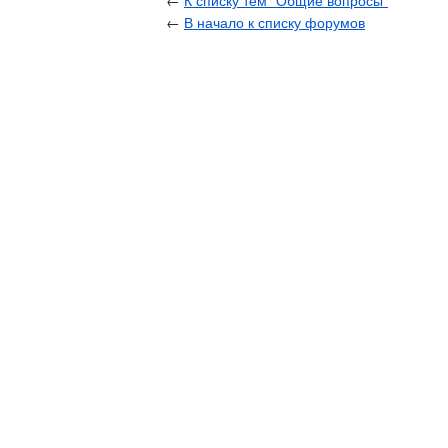
←
К списку тем "Общие вопросы"
←
В начало к списку форумов