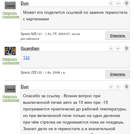
Dэn
0
Может кто поделится ссылкой по замене термостата
Написать
сообщение
с картинками
Spacio NZE121 - 1.5л, FF, 2003-07, после
Ответить
рестайлинга
Guardian
0
1zz
Написать
сообщение
Spacio ZZE122 - 1.8л, 2006 г.в.
Ответить
Dэn
0
Спасибо за ссылку . Возник вопрос при
Написать
сообщение
выключенной печке авто за 10 мин при -15
прогревается практически до рабочей температуры,
но при включенной печи только на одно деление
при чём стрелка не поднимается пока не поедешь.
Значит дело не в термостате а в значительной