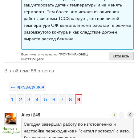
зашунтировать датчик температуры и не менять
термостат. Тем более, что исходя из описания
работы системы TCCS следует, что при низкой
температуре ОЖ двигателя комп работает в режиме
разомкнутого контура и как следствие должен
вырасти расход бензина.
Если ничего не помогло ПРОЧТИ НАКОНЕЦ
Ответить
ИНСТРУКЦИЮ!
В этой теме 88 ответов
← предыдущая
|
1
2
3
4
5
6
7
8
9
Alex1245
0
Сегодня завершил работу по изготовлению и
Написать
настройке переходников и "считал протокол" с авто.
сообщение
Как сделать написано тут: