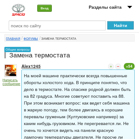
Разделы сайта
Вход
О машине
ГЛАВНАЯ
ФОРУМЫ
ЗАМЕНА ТЕРМОСТАТА
Автоклуб
Общие вопросы
Замена термостата
Форумы
Alex1245
+54
Сервисы и услуги
На моей машине практически всегда повышенные
Написать
Новости
обороты холостого хода. В принципе понятно, что
сообщение
дело в термостате. На спасике родной должен быть
на 82 градуса. Многие советуют поставить на 88.
При этом возникает вопрос: как ведет себя машина
в жаркую погоду, тем более двигаясь в хорошие
перевалы груженым (Култуковские например) за
каким нибудь грузовиком. Не перегревается ли. Не
очень то хочется видеть на панели красную
лампочку температуры двигателя. Не просче ли