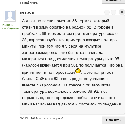
рестайлинга
петров
0
А я вот по весне поменял 88 термик, который
Написать
ставил в зиму обратно на родной 82. В городе в
сообщение
пробках с 88 термостатом при температуре около
25, карлсон врубается примерно каждые полторы
минуты, при том что я у себя на мультике
запрограммировал, что бы тетка начинала
материться при достижении температуры двига 95
(карлсон включается при 96), то получается, что она
кричит почти не переставая
, а это напрягает
блин... Сейчас с 82 очень редко ее услышишь
вместе с карлсоном. На трассе с 88 термиком
температура держалась в районе 88-92, т.е.
нормально, но в городских пробках я считаю это
мини насилием над двигом и системой охлаждения.
NZ 121 2003г.в. совсем черный
Ответить