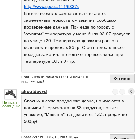
http://www.spac...111/5337/.
В итоге всем кто сомневается что авто с
замененным термостатом закипит, сообщаю
проверенные данные: При езде по городу с
"отжигом" температура у меня была 93-97 градусов,
на улице +20. Температура держится ровно в
основном в пределах 95 гр. Стоя на месте после
поездки заметил, что вентилятор включился при
температуре ОЖ в 97 гр.
Если ничего не помогло ПРОЧТИ НАКОНЕЦ
Ответить
ИНСТРУКЦИЮ!
shootdavyd
0
Спаську я свою продал уже давно, но имеются в
Написать
сообщение
наличии 2 термостата на 88 градусов, новые в
упаковке, "Masuma", на двигатель 1ZZ. продам по
500руб.
Spacio ZZE122 - 1.8л, FF, 2001-03, до
Ответить