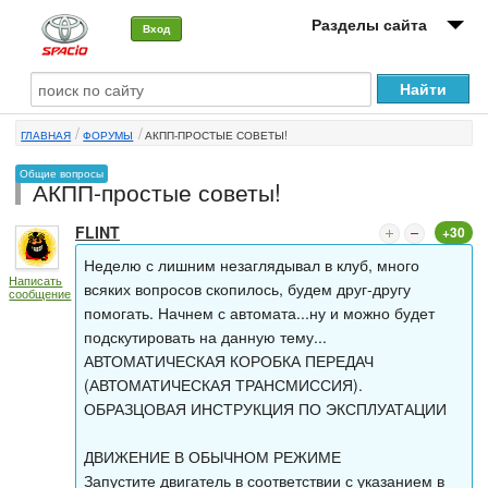
Разделы сайта
Вход
О машине
ГЛАВНАЯ
ФОРУМЫ
АКПП-ПРОСТЫЕ СОВЕТЫ!
Автоклуб
Общие вопросы
АКПП-простые советы!
Форумы
FLINT
+30
Сервисы и услуги
Неделю с лишним незаглядывал в клуб, много
Написать
Новости
всяких вопросов скопилось, будем друг-другу
сообщение
помогать. Начнем с автомата...ну и можно будет
подскутировать на данную тему...
АВТОМАТИЧЕСКАЯ КОРОБКА ПЕРЕДАЧ
(АВТОМАТИЧЕСКАЯ ТРАНСМИССИЯ).
ОБРАЗЦОВАЯ ИНСТРУКЦИЯ ПО ЭКСПЛУАТАЦИИ
ДВИЖЕНИЕ В ОБЫЧНОМ РЕЖИМЕ
Запустите двигатель в соответствии с указанием в