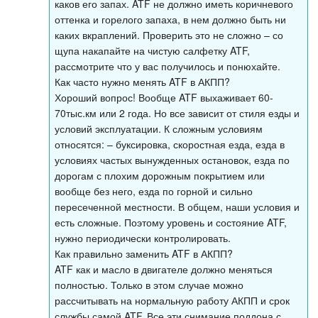
каков его запах. ATF не должно иметь коричневого
оттенка и горелого запаха, в нем должно быть ни
каких вкраплений. Проверить это не сложно – со
щупа накапайте на чистую салфетку ATF,
рассмотрите что у вас получилось и понюхайте.
Как часто нужно менять ATF в АКПП?
Хороший вопрос! Вообще ATF выхаживает 60-
70тыс.км или 2 года. Но все зависит от стиля езды и
условий эксплуатации. К сложным условиям
относятся: – буксировка, скоростная езда, езда в
условиях частых вынужденных остановок, езда по
дорогам с плохим дорожным покрытием или
вообще без него, езда по горной и сильно
пересеченной местности. В общем, наши условия и
есть сложные. Поэтому уровень и состояние ATF,
нужно периодически контролировать.
Как правильно заменить ATF в АКПП?
ATF как и масло в двигателе должно меняться
полностью. Только в этом случае можно
рассчитывать на нормальную работу АКПП и срок
службы самой ATF. Все эти снимание поддона с