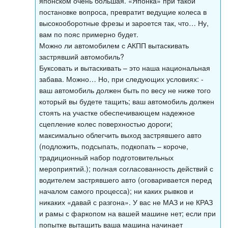
японском очень большая. «Японка» при такой
постановке вопроса, превратит ведущие колеса в
высокооборотные фрезы и зароется так, что… Ну,
вам по пояс примерно будет.
Можно ли автомобилем с АКПП вытаскивать
застрявший автомобиль?
Буксовать и вытаскивать – это наша национальная
забава. Можно… Но, при следующих условиях: -
ваш автомобиль должен быть по весу не ниже того
который вы будете тащить; ваш автомобиль должен
стоять на участке обеспечивающем надежное
сцепление колес поверхностью дороги;
максимально облегчить выход застрявшего авто
(подложить, подсыпать, подкопать – короче,
традиционный набор подготовительных
мероприятий.); полная согласованность действий с
водителем застрявшего авто (оговаривается перед
началом самого процесса); ни каких рывков и
никаких «давай с разгона». У вас не МАЗ и не КРАЗ
и рамы с фаркопом на вашей машине нет; если при
попытке вытащить ваша машина начинает