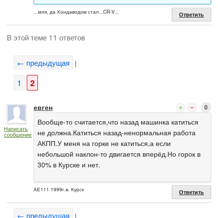
...мля, да Хондаводом стал...CR-V...
Ответить
В этой теме 11 ответов
← предыдущая
|
1
2
евген
0
Вообще-то считается,что назад машинка катиться
Написать
не должна.Катиться назад-ненормальная работа
сообщение
АКПП.У меня на горке не катиться,а если
небольшой наклон-то двигается вперёд.Но горок в
30% в Курске и нет.
АЕ111 1999г.в. Курск
Ответить
← предыдущая
|