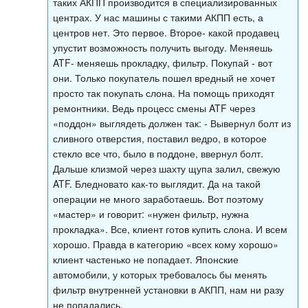
таких АКПП производится в специализированных
центрах. У нас машины с такими АКПП есть, а
центров нет. Это первое. Второе- какой продавец
упустит возможность получить выгоду. Меняешь
ATF- меняешь прокладку, фильтр. Покупай - вот
они. Только покупатель пошел вредный не хочет
просто так покупать слона. На помощь приходят
ремонтники. Ведь процесс смены ATF через
«поддон» выглядеть должен так: - Вывернул болт из
сливного отверстия, поставил ведро, в которое
стекло все что, было в поддоне, ввернул болт.
Дальше клизмой через шахту щупа залил, свежую
ATF. Бледновато как-то выглядит. Да на такой
операции не много заработаешь. Вот поэтому
«мастер» и говорит: «нужен фильтр, нужна
прокладка». Все, клиент готов купить слона. И всем
хорошо. Правда в категорию «всех кому хорошо»
клиент частенько не попадает. Японские
автомобили, у которых требовалось бы менять
фильтр внутренней установки в АКПП, нам ни разу
не попадались.