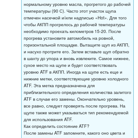
нормальному уровню масла, прогретого до рабочей
температуры (90 С). Часто этот участок щупа
отмечен насечкой и/или надписью «Hot». Для того
чтобы АКПП прогрелось до рабочей температуры
необходимо проехать километров 15-20. После
прогрева установите автомобиль на ровной,
горизонтальной площадке. Вытащите щуп из АКПП,
и насухо протрите его. Затем вставьте щуп обратно
в шахту до упора и вновь извлеките. Самое нижнее,
сухое место на щупе и будет соответствовать
уровню ATF в АКПП. Иногда на щупе есть еще и
нижние метки, соответствующие уровню холодного
ATF. Эта метка предназначена для
приблизительного определения количества залитого
ATF в случае его замены. Окончательно уровень,
все равно, следует проверять после прогрева. На
щупе также может указываться тип рекомендуемой
для использования ATF.
Как определить состояние ATF?
После замены ATF запомните, какого оно цвета и