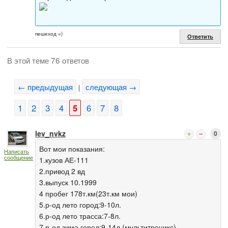
пешеход =)
Ответить
В этой теме 76 ответов
← предыдущая
следующая →
|
1
2
3
4
5
6
7
8
lev_nvkz
0
Вот мои показания:
Написать
сообщение
1.кузов АЕ-111
2.привод 2 вд
3.выпуск 10.1999
4 пробег 178т.км(23т.км мои)
5.р-од лето город:9-10л.
6.р-од лето трасса:7-8л.
7.р-од зима город:9-14л.(мультитроникс)