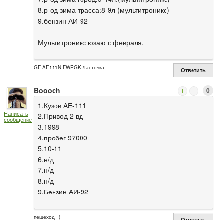
8.р-од зима трасса:8-9л (мультитроникс)
9.бензин АИ-92
Мультитроникс юзаю с февраля.
GF-AE111N-FWPGK-Ласточка
Ответить
Boooch
0
1.Кузов АЕ-111
Написать
2.Привод 2 вд
сообщение
3.1998
4.пробег 97000
5.10-11
6.н/д
7.н/д
8.н/д
9.Бензин АИ-92
пешеход =)
Ответить