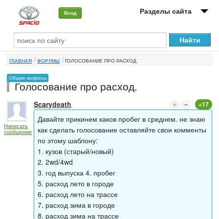
Разделы сайта
Вход
О машине
ГЛАВНАЯ
ФОРУМЫ
ГОЛОСОВАНИЕ ПРО РАСХОД.
Автоклуб
Общие вопросы
Голосование про расход.
Форумы
Scarydeath
+17
Сервисы и услуги
Давайте прикинем каков пробег в среднем. не знаю
Написать
Новости
как сделать голосование оставляйте свои комменты
сообщение
по этому шаблону:
1. кузов (старый/новый)
2. 2wd/4wd
3. год выпуска 4. пробег
5. расход лето в городе
6. расход лето на трассе
7. расход зима в городе
8. расход зима на трассе