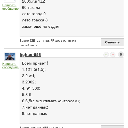
2005.г.в 1ZZ
Написать
60 тыс.км
сообщение
лето город 9
лето трасса 8
зима- ешё не ездил
Spacio ZZE122 - 1.8л, FF, 2003-07, после
Ответить
рестайлинга
fighter-556
0
Всем привет !
Написать
сообщение
1.121-й(1,5);
2.2 wd;
3.2002;
4. 91 500;
5.8-9;
6.6,5(с вкл.климат-контролем);
7.нет данных;
8.нет данных
Spacio 2002 г.в.,NZE 121,дв.1,5