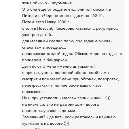
жена обычно - штурманит!
Это она еще от родителей... они из Томска и в
Питер и на Черное море ездили на ГАЗ 21.
Потом взял Нивку 1986 г.
стали в Новосиб, Кемерово кататься... регулярно..
уже трое детей...
для младшей сделал полку под задним окном -
спала там в поездках...
практически каждый год на Обское море на отдых, с
прицепом, с байдаркой...
дети поютЮ жена именно штурманит!
я привык, уже за дорожной обстановкой сама
смотрит и помогает! даже при обгонах, поаоротах,
перекрестках - я на нее расчитываю - все
подскажет.
Ну и при усталости - массаж спины и шеи...:)))
на нивке сильно не разгонишся - дорога
понескольку часов с детьми....
Замечания? - да вот - если разгонюсь и начинаю
хулиганить на дороге :)))