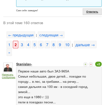
Сам себе завидую!
Ответить
В этой теме 160 ответов
← предыдущая
следующая →
|
1
2
3
4
5
6
7
8
9
10
дальше →
|
»
Stanislav-
+2
Первое наше авто был ЗАЗ-965А
Написать
Семья небольшая, двое детей... поездки по
сообщение
городу... в лес, за грибами... на речку...
самая дальняя на 100 км - в соседний город,
зимой...
это еще в 1980 г :)))
пели в поездках песни...