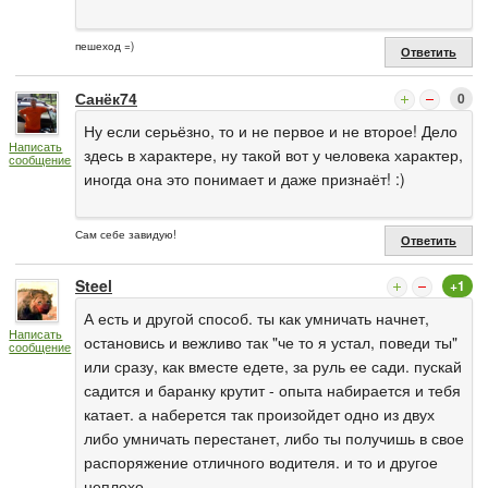
пешеход =)
Ответить
Санёк74
0
Ну если серьёзно, то и не первое и не второе! Дело
Написать
здесь в характере, ну такой вот у человека характер,
сообщение
иногда она это понимает и даже признаёт! :)
Сам себе завидую!
Ответить
Steel
+1
А есть и другой способ. ты как умничать начнет,
Написать
остановись и вежливо так "че то я устал, поведи ты"
сообщение
или сразу, как вместе едете, за руль ее сади. пускай
садится и баранку крутит - опыта набирается и тебя
катает. а наберется так произойдет одно из двух
либо умничать перестанет, либо ты получишь в свое
распоряжение отличного водителя. и то и другое
неплохо.