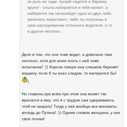
за руль ее сади. пускай садится и баранку
крутит - опыта набирается и тебя катает. а
наберется так произойдет одно из двух либо
умничать перестанет, либо ты получишь в
свое распоряжение отличного водителя. и то
и другое неплохо.
Дело в том, что она тоже водит, и довольно таки
неплохо, хотя для мнея ехать с ней тоже
испытание! :)) Короче говоря она слишком бережёт
машину, если б ты ехал следом, то матерился бы!
)
Но главное,при всём при этом она может так
врюхатся в яму, что я с трудом сам сдерживаюсь
чтоб не заорать! Тогда у неё вообще все виноваты,
вплодь до Путина! :)) Одним словом женщина, у них
своя логика!