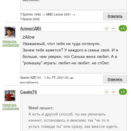
T.Sprinter 1992 --> MMC Lancer 2001 -->
Ответить
T.Spacio 2002
Алекс(ДВ)
+1
2Allow
Написать
Уважаемый, чтот тебя не туда потянуло.
сообщение
Зачем тебе кажется? У каждого в семье своё. И я
больше, чем уверен, что Санька жена любит. А в
"ромашку" играть: любит-не любит, не стОит.
Spacio NZE121 - 1.5л, FF, 2001-03, до
Ответить
рестайлинга
Санёк74
+1
Написать
Steel пишет:
сообщение
А есть и другой способ. ты как умничать
начнет, остановись и вежливо так "че то я
устал, поведи ты" или сразу, как вместе едете,