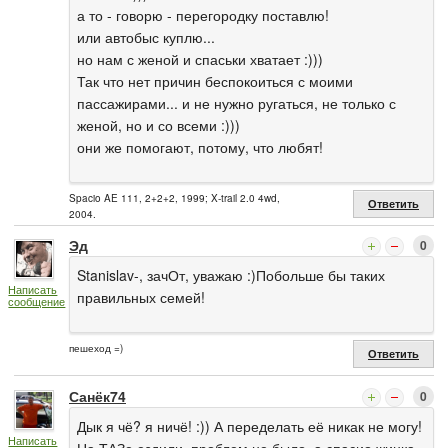
а то - говорю - перегородку поставлю!
или автобыс куплю...
но нам с женой и спаськи хватает :)))
Так что нет причин беспокоиться с моими
пассажирами... и не нужно ругаться, не только с
женой, но и со всеми :)))
они же помогают, потому, что любят!
Spacio AE 111, 2+2+2, 1999; X-trail 2.0 4wd,
Ответить
2004.
Эд
0
Stanislav-, зачОт, уважаю :)Побольше бы таких
Написать
правильных семей!
сообщение
пешеход =)
Ответить
Санёк74
0
Дык я чё? я ничё! :)) А переделать её никак не могу!
Написать
На ТАЗе ездили, проблем не было, а спасио жинка