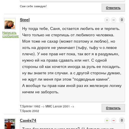
Сам себе завидую!
Ответить
Steel
0
Ну тогда тебе, Саня, остается любить ее и терпеть.
Написать
Чего только не стерпишь от любимого человека.
сообщение
Моя тоже не сахар (может поэтому и люблю), но
хоть на дороге не умничает (тьфу, тьфу ч-з левое
плечо). У нее прав нет пока, так вот я в раздумьях,
нужно ей на права сдавать или нет. С одной
стороны ой как хочется иногда за руль ее посадить.
ну вы знаете эти случаи. а с другой стороны думаю,
не ждут ли меня при этом "подводные камни".
А вообще ты прав нам иной раз их железную логику
ничем не забороть.
T.Sprinter 1992 --> MMC Lancer 2001 -->
Ответить
T.Spacio 2002
Санёк74
0
Типа бог терпел и нам велел? :)) Актуальненько,