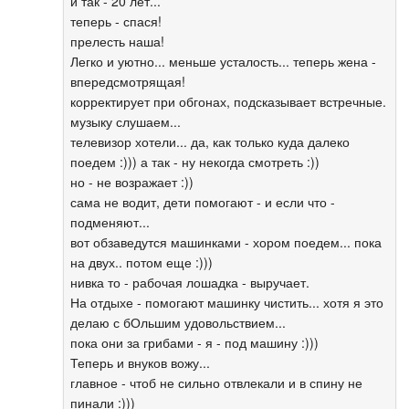
и так - 20 лет...
теперь - спася!
прелесть наша!
Легко и уютно... меньше усталость... теперь жена -
впередсмотрящая!
корректирует при обгонах, подсказывает встречные.
музыку слушаем...
телевизор хотели... да, как только куда далеко
поедем :))) а так - ну некогда смотреть :))
но - не возражает :))
сама не водит, дети помогают - и если что -
подменяют...
вот обзаведутся машинками - хором поедем... пока
на двух.. потом еще :)))
нивка то - рабочая лошадка - выручает.
На отдыхе - помогают машинку чистить... хотя я это
делаю с бОльшим удовольствием...
пока они за грибами - я - под машину :)))
Теперь и внуков вожу...
главное - чтоб не сильно отвлекали и в спину не
пинали :)))