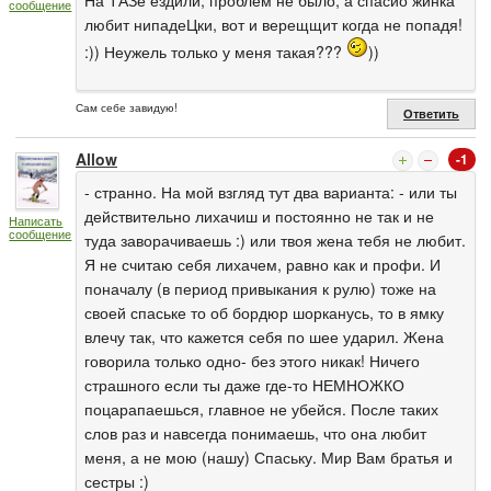
сообщение
любит нипадеЦки, вот и верещщит когда не попадя!
:)) Неужель только у меня такая???
))
Сам себе завидую!
Ответить
Allow
-1
- странно. На мой взгляд тут два варианта: - или ты
действительно лихачиш и постоянно не так и не
Написать
сообщение
туда заворачиваешь :) или твоя жена тебя не любит.
Я не считаю себя лихачем, равно как и профи. И
поначалу (в период привыкания к рулю) тоже на
своей спаське то об бордюр шорканусь, то в ямку
влечу так, что кажется себя по шее ударил. Жена
говорила только одно- без этого никак! Ничего
страшного если ты даже где-то НЕМНОЖКО
поцарапаешься, главное не убейся. После таких
слов раз и навсегда понимаешь, что она любит
меня, а не мою (нашу) Спаську. Мир Вам братья и
сестры :)